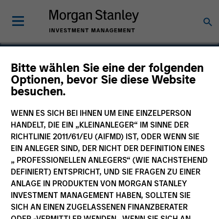
Bitte wählen Sie eine der folgenden
Optionen, bevor Sie diese Website
Children's Discovery
besuchen.
Center
WENN ES SICH BEI IHNEN UM EINE EINZELPERSON
HANDELT, DIE EIN „KLEINANLEGER“ IM SINNE DER
RICHTLINIE 2011/61/EU (AIFMD) IST, ODER WENN SIE
EIN ANLEGER SIND, DER NICHT DER DEFINITION EINES
„ PROFESSIONELLEN ANLEGERS“ (WIE NACHSTEHEND
SECTOR
Consumer
DEFINIERT) ENTSPRICHT, UND SIE FRAGEN ZU EINER
ANLAGE IN PRODUKTEN VON MORGAN STANLEY
INVESTMENT MANAGEMENT HABEN, SOLLTEN SIE
SICH AN EINEN ZUGELASSENEN FINANZBERATER
COUNTRY
United States
ODER -VERMITTLER WENDEN. WENN SIE SICH AN