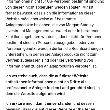
Informationen nicht für US-Personen bestimmt sind und
von diesen nicht abgerufen werden sollten. Mir ist
ferner bewusst, dass sich die Informationen dieser
Website möglicherweise auf bestimmte
Anlageprodukte beziehen, die von Morgan Stanley
As of July 25, 2025. The above is provided for informational
Investment Management verwaltet oder in beratender
and educational purposes only. There is no guarantee that
Funktion angeboten werden, jedoch nicht für Personen
the investment mentioned resulted in positive performance
bestimmt sind, an Personen ausgegeben oder von
(for realized holdings), or will perform well in the future (for
Personen genutzt werden dürfen, die Rechtsordnungen
current holdings). The trademarks and service marks above
are the property of their respective owners. The information
unterstehen, in denen die Anlageprodukte nicht zum
on this website has not been authorized, sponsored, or
Vertrieb zugelassen sind oder die Verbreitung von
otherwise approved by such owners. By clicking on any
Informationen zu den Anlageprodukten verboten ist.
links shown here, you agree that you are navigating to a
third party site. We are providing these hyperlinks to you
Ich verstehe auch, dass die auf dieser Website
only as a convenience and the inclusion of any hyperlink is
not and does not imply any endorsement, approval,
enthaltenen Informationen nicht an Dritte als
investigation, verification or monitoring by us of any
professionelle Anleger in dem Land gerichtet sind, in
information contained in any hyperlinked site. In no event
dem die Website aufgerufen wird.
shall we be responsible for the information contained on
the site or your use of such site.
Ich erkläre mich damit einverstanden und dessen
bewusst, dass die auf dieser Website enthaltenen