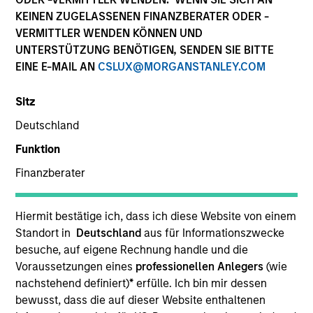
KEINEN ZUGELASSENEN FINANZBERATER ODER -
VERMITTLER WENDEN KÖNNEN UND
UNTERSTÜTZUNG BENÖTIGEN, SENDEN SIE BITTE
EINE E-MAIL AN
CSLUX@MORGANSTANLEY.COM
Invested on
Jun 1988
Sitz
Deutschland
Transaction Type
Follow-On
Funktion
Finanzberater
Realization Date
Jan 1993
Hiermit bestätige ich, dass ich diese Website von einem
Manager of child care centers and pre-school programs.
Standort in
Deutschland
aus für Informationszwecke
besuche, auf eigene Rechnung handle und die
View Site
Voraussetzungen eines
professionellen Anlegers
(wie
nachstehend definiert)
*
erfülle. Ich bin mir dessen
Investment Team
bewusst, dass die auf dieser Website enthaltenen
Morgan Stanley Expansion Capital