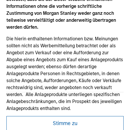
Informationen ohne die vorherige schriftliche
Zustimmung von Morgan Stanley weder ganz noch
teilweise vervielfältigt oder anderweitig übertragen
werden dürfen.
Die hierin enthaltenen Informationen bzw. Meinungen
sollten nicht als Werbemitteilung betrachtet oder als
Angebot zum Verkauf oder eine Aufforderung zur
Abgabe eines Angebots zum Kauf eines Anlageprodukts
ausgelegt werden; ebenso dürfen derartige
Morgan Stanley
Anlageprodukte Personen in Rechtsgebieten, in denen
solche Angebote, Aufforderungen, Käufe oder Verkäufe
Morgan Stanley Careers
rechtswidrig sind, weder angeboten noch verkauft
werden. Alle Anlageprodukte unterliegen spezifischen
Anlagebeschränkungen, die im Prospekt des jeweiligen
Anlageprodukts enthalten sind.
Mir ist ebenfalls bewusst, dass Morgan Stanley
Stimme zu
Dieses Dokument ist ein Marketingdokument.
Investment Management weder garantiert noch