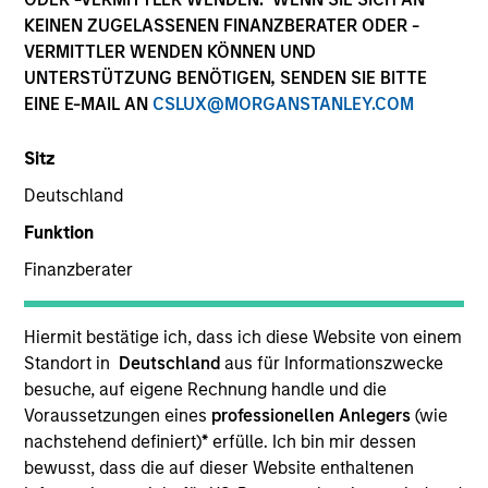
KEINEN ZUGELASSENEN FINANZBERATER ODER -
VERMITTLER WENDEN KÖNNEN UND
UNTERSTÜTZUNG BENÖTIGEN, SENDEN SIE BITTE
SECTOR
EINE E-MAIL AN
CSLUX@MORGANSTANLEY.COM
Healthcare
Sitz
Deutschland
COUNTRY
United States
Funktion
Finanzberater
Hiermit bestätige ich, dass ich diese Website von einem
Invested on
Standort in
Deutschland
aus für Informationszwecke
May 1999
besuche, auf eigene Rechnung handle und die
Voraussetzungen eines
professionellen Anlegers
(wie
Transaction Type
nachstehend definiert)
*
erfülle. Ich bin mir dessen
Follow-On
bewusst, dass die auf dieser Website enthaltenen