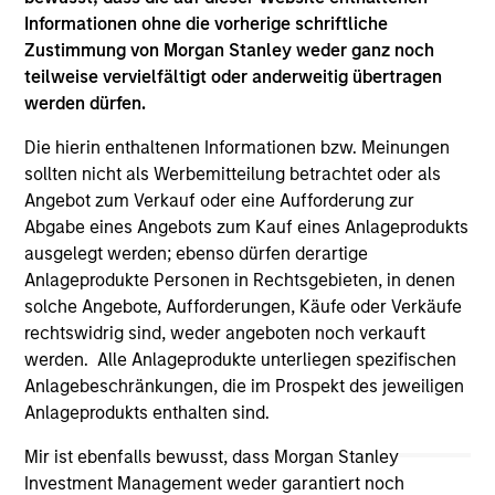
links shown here, you agree that you are navigating to a
Informationen ohne die vorherige schriftliche
third party site. We are providing these hyperlinks to you
Zustimmung von Morgan Stanley weder ganz noch
only as a convenience and the inclusion of any hyperlink is
teilweise vervielfältigt oder anderweitig übertragen
not and does not imply any endorsement, approval,
investigation, verification or monitoring by us of any
werden dürfen.
information contained in any hyperlinked site. In no event
shall we be responsible for the information contained on
Die hierin enthaltenen Informationen bzw. Meinungen
the site or your use of such site.
sollten nicht als Werbemitteilung betrachtet oder als
Angebot zum Verkauf oder eine Aufforderung zur
Abgabe eines Angebots zum Kauf eines Anlageprodukts
ausgelegt werden; ebenso dürfen derartige
Anlageprodukte Personen in Rechtsgebieten, in denen
solche Angebote, Aufforderungen, Käufe oder Verkäufe
rechtswidrig sind, weder angeboten noch verkauft
werden. Alle Anlageprodukte unterliegen spezifischen
Anlagebeschränkungen, die im Prospekt des jeweiligen
Anlageprodukts enthalten sind.
Mir ist ebenfalls bewusst, dass Morgan Stanley
Investment Management weder garantiert noch
Morgan Stanley