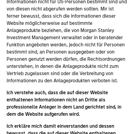
Informationen nicht für US-Personen bestimmt sind und
Realization Date
von diesen nicht abgerufen werden sollten. Mir ist
Jan 2001
ferner bewusst, dass sich die Informationen dieser
Cardiac Pathways develops innovative solutions for cardiac
Website möglicherweise auf bestimmte
and ablation catheters. Acquired by Boston Scientific,
Anlageprodukte beziehen, die von Morgan Stanley
(NYSE:BSX).
Investment Management verwaltet oder in beratender
Investment Team
Funktion angeboten werden, jedoch nicht für Personen
bestimmt sind, an Personen ausgegeben oder von
Morgan Stanley Expansion Capital
Personen genutzt werden dürfen, die Rechtsordnungen
unterstehen, in denen die Anlageprodukte nicht zum
Vertrieb zugelassen sind oder die Verbreitung von
Informationen zu den Anlageprodukten verboten ist.
Ich verstehe auch, dass die auf dieser Website
As of July 25, 2025. The above is provided for informational
and educational purposes only. There is no guarantee that
enthaltenen Informationen nicht an Dritte als
the investment mentioned resulted in positive performance
professionelle Anleger in dem Land gerichtet sind, in
(for realized holdings), or will perform well in the future (for
dem die Website aufgerufen wird.
current holdings). The trademarks and service marks above
are the property of their respective owners. The information
Ich erkläre mich damit einverstanden und dessen
on this website has not been authorized, sponsored, or
bewusst, dass die auf dieser Website enthaltenen
otherwise approved by such owners. By clicking on any