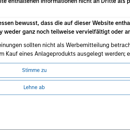
ite enthaltenen Informationen nicht an Dritte als 
ley Careers
essen bewusst, dass die auf dieser Website entha
 weder ganz noch teilweise vervielfältigt oder 
einungen sollten nicht als Werbemitteilung betrac
m Kauf eines Anlageprodukts ausgelegt werden; e
e Angebote, Aufforderungen, Käufe oder Verkäufe 
Stimme zu
liegen spezifischen Anlagebeschränkungen, die i
ren, da in diesen bestimmte gesetzliche und
tung von Informationen zu den Anlageprodukten
Lehne ab
nley Investment Management weder garantiert noch
 unter Umständen nicht in allen
 oder für einen bestimmten Zweck geeignet sind.
zelheiten können aus unseren
gt Fachleuten des Finanzsektors Verpflichtungen
hindern, einschließlich Verfahren zur Identifizi