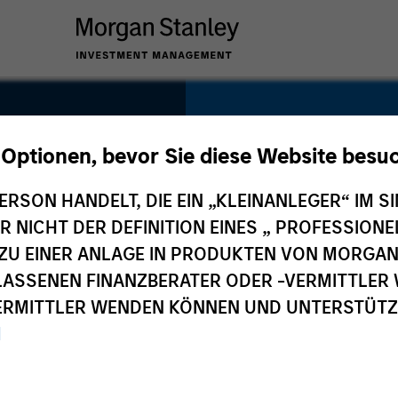
SECTOR
Technology
 Optionen, bevor Sie diese Website besu
ERSON HANDELT, DIE EIN „KLEINANLEGER“ IM SI
DER NICHT DER DEFINITION EINES „ PROFESSIO
EN ZU EINER ANLAGE IN PRODUKTEN VON MORG
COUNTRY
ELASSENEN FINANZBERATER ODER -VERMITTLER 
United States
RMITTLER WENDEN KÖNNEN UND UNTERSTÜTZUN
M