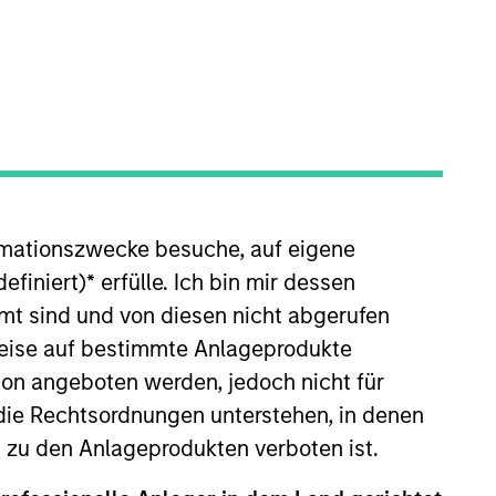
nvestment Team
organ Stanley Expansion Capital
guarantee that the investment mentioned
ldings). The trademarks and service marks
rmationszwecke besuche, auf eigene
zed, sponsored, or otherwise approved by
efiniert)
*
erfülle. Ich bin mir dessen
 We are providing these hyperlinks to you
val, investigation, verification or
mt sind und von diesen nicht abgerufen
 for the information contained on the site
rweise auf bestimmte Anlageprodukte
on angeboten werden, jedoch nicht für
die Rechtsordnungen unterstehen, in denen
n zu den Anlageprodukten verboten ist.