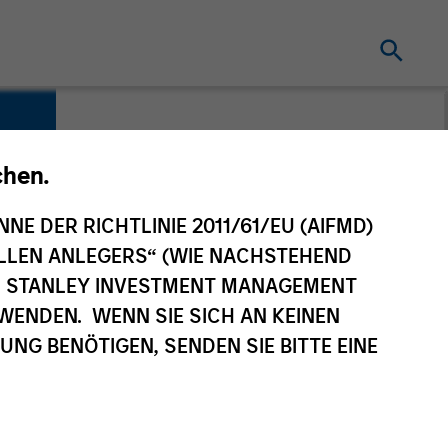
chen.
NNE DER RICHTLINIE 2011/61/EU (AIFMD)
NELLEN ANLEGERS“ (WIE NACHSTEHEND
AN STANLEY INVESTMENT MANAGEMENT
WENDEN. WENN SIE SICH AN KEINEN
G BENÖTIGEN, SENDEN SIE BITTE EINE