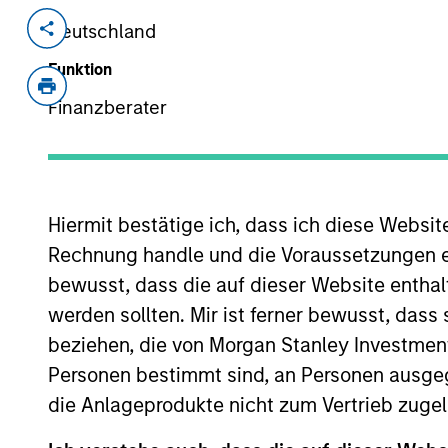
Deutschland
Invested on
Transacti
Feb 2000
Follo
Funktion
Bowstreet was a leading provider of
Finanzberater
IBM (NYSE:IBM).
As of July 25, 2025. The above is provided
resulted in positive performance (for realiz
Hiermit bestätige ich, dass ich diese Websi
above are the property of their respective
Rechnung handle und die Voraussetzungen 
such owners. By clicking on any links shown
only as a convenience and the inclusion of 
bewusst, dass die auf dieser Website enthal
monitoring by us of any information contain
or your use of such site.
werden sollten. Mir ist ferner bewusst, das
beziehen, die von Morgan Stanley Investmen
Personen bestimmt sind, an Personen ausge
die Anlageprodukte nicht zum Vertrieb zugel
Morgan Stan