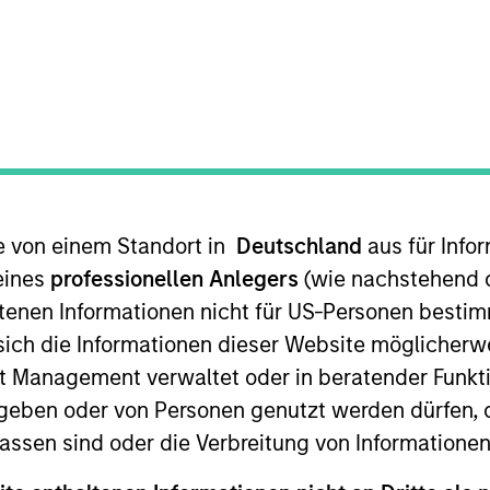
I
on Type
Realization Date
M
w-On
Jan 2005
 portal-based tools and technology. Acquired by
 for informational and educational purposes only. There is no 
ed holdings), or will perform well in the future (for current ho
te von einem Standort in
Deutschland
aus für Info
 owners. The information on this website has not been authori
eines
professionellen Anlegers
(wie nachstehend d
 here, you agree that you are navigating to a third party site.
any hyperlink is not and does not imply any endorsement, appro
tenen Informationen nicht für US-Personen bestim
ed in any hyperlinked site. In no event shall we be responsible
s sich die Informationen dieser Website mögliche
t Management verwaltet oder in beratender Funkti
geben oder von Personen genutzt werden dürfen, 
assen sind oder die Verbreitung von Informatione
ley