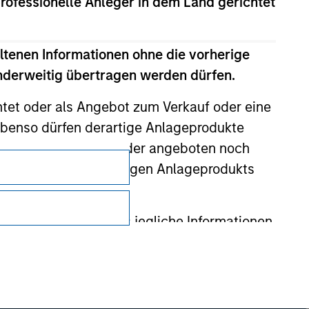
professionelle Anleger in dem Land gerichtet
ltenen Informationen ohne die vorherige
anderweitig übertragen werden dürfen.
htet oder als Angebot zum Verkauf oder eine
benso dürfen derartige Anlageprodukte
rechtswidrig sind, weder angeboten noch
Datenschutz
m Prospekt des jeweiligen Anlageprodukts
Your Privacy Choices
Nutzungsbedingungen
 gewährleistet, dass jegliche Informationen
 auf, um den Missbrauch von
erung von Zeichnern und zur Durchführung