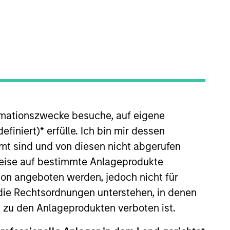
nvestment Team
organ Stanley Private Equity Asia
rmationszwecke besuche, auf eigene
efiniert)
*
erfülle. Ich bin mir dessen
mt sind und von diesen nicht abgerufen
guarantee that the investment mentioned
ldings). The trademarks and service marks
rweise auf bestimmte Anlageprodukte
zed, sponsored, or otherwise approved by
 We are providing these hyperlinks to you
on angeboten werden, jedoch nicht für
val, investigation, verification or
die Rechtsordnungen unterstehen, in denen
 for the information contained on the site
n zu den Anlageprodukten verboten ist.