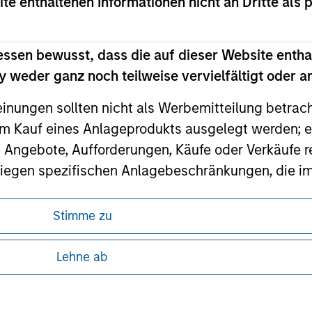
ite enthaltenen Informationen nicht an Dritte als 
ley
essen bewusst, dass die auf dieser Website entha
 weder ganz noch teilweise vervielfältigt oder 
ley Careers
einungen sollten nicht als Werbemitteilung betrac
m Kauf eines Anlageprodukts ausgelegt werden; e
e Angebote, Aufforderungen, Käufe oder Verkäufe 
liegen spezifischen Anlagebeschränkungen, die i
Stimme zu
nley Investment Management weder garantiert noch
ren, da in diesen bestimmte gesetzliche und
 oder für einen bestimmten Zweck geeignet sind.
tung von Informationen zu den Anlageprodukten
Lehne ab
gt Fachleuten des Finanzsektors Verpflichtungen
hindern, einschließlich Verfahren zur Identifizi
 unter Umständen nicht in allen