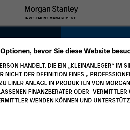
SECTOR
Financial Services
 Optionen, bevor Sie diese Website besu
up
ERSON HANDELT, DIE EIN „KLEINANLEGER“ IM SI
DER NICHT DER DEFINITION EINES „ PROFESSIO
EN ZU EINER ANLAGE IN PRODUKTEN VON MORG
COUNTRY
ELASSENEN FINANZBERATER ODER -VERMITTLER 
China
RMITTLER WENDEN KÖNNEN UND UNTERSTÜTZUN
M