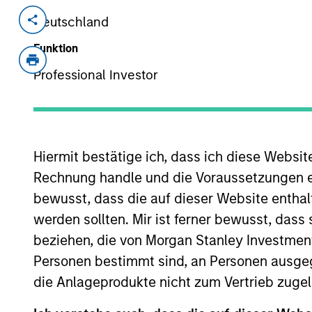
Deutschland
Invested on
Transacti
Oct 2014
Contro
Funktion
AMTD is a leading full-fledged securi
Professional Investor
bank in Asia as well as the largest 
brokerage firm in Hong Kong.
View Site
Hiermit bestätige ich, dass ich diese Websi
Rechnung handle und die Voraussetzungen 
bewusst, dass die auf dieser Website enthal
As of July 25, 2025. The above is provided
resulted in positive performance (for realiz
werden sollten. Mir ist ferner bewusst, das
above are the property of their respective
such owners. By clicking on any links shown
beziehen, die von Morgan Stanley Investmen
only as a convenience and the inclusion of 
Personen bestimmt sind, an Personen ausge
monitoring by us of any information contain
or your use of such site.
die Anlageprodukte nicht zum Vertrieb zugel