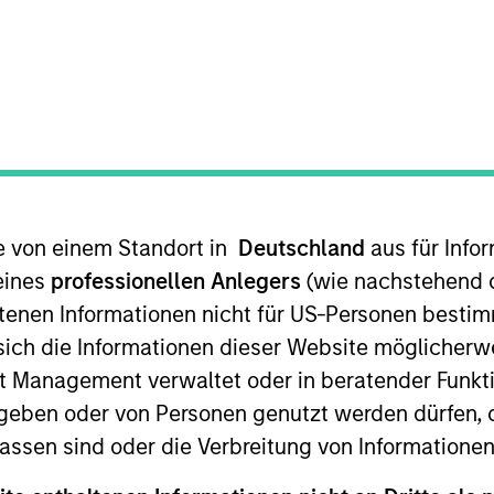
I
on Type
M
l
ties service platform and cross-border investment
local asset management and corporate insurance
te von einem Standort in
Deutschland
aus für Info
eines
professionellen Anlegers
(wie nachstehend d
tenen Informationen nicht für US-Personen bestim
 for informational and educational purposes only. There is no 
ed holdings), or will perform well in the future (for current ho
s sich die Informationen dieser Website mögliche
 owners. The information on this website has not been authori
 here, you agree that you are navigating to a third party site.
t Management verwaltet oder in beratender Funkti
any hyperlink is not and does not imply any endorsement, appro
geben oder von Personen genutzt werden dürfen, 
ed in any hyperlinked site. In no event shall we be responsible
assen sind oder die Verbreitung von Informatione