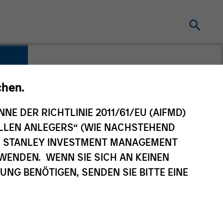
chen.
NNE DER RICHTLINIE 2011/61/EU (AIFMD)
NELLEN ANLEGERS“ (WIE NACHSTEHEND
AN STANLEY INVESTMENT MANAGEMENT
WENDEN. WENN SIE SICH AN KEINEN
G BENÖTIGEN, SENDEN SIE BITTE EINE