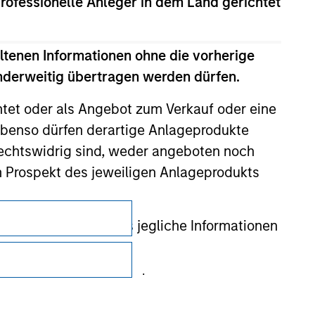
professionelle Anleger in dem Land gerichtet
ltenen Informationen ohne die vorherige
anderweitig übertragen werden dürfen.
htet oder als Angebot zum Verkauf oder eine
benso dürfen derartige Anlageprodukte
rechtswidrig sind, weder angeboten noch
m Prospekt des jeweiligen Anlageprodukts
Datenschutz
 gewährleistet, dass jegliche Informationen
Your Privacy Choices
 auf, um den Missbrauch von
Nutzungsbedingungen
erung von Zeichnern und zur Durchführung