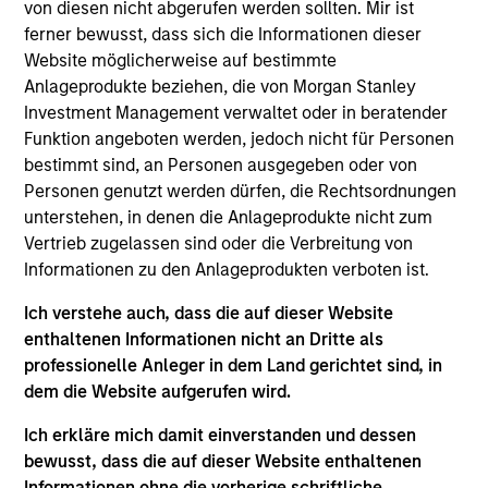
von diesen nicht abgerufen werden sollten. Mir ist
Investmentexperten
ferner bewusst, dass sich die Informationen dieser
Website möglicherweise auf bestimmte
Anlageprodukte beziehen, die von Morgan Stanley
Investment Management verwaltet oder in beratender
Übersicht
Funktion angeboten werden, jedoch nicht für Personen
bestimmt sind, an Personen ausgegeben oder von
Personen genutzt werden dürfen, die Rechtsordnungen
Unsere Private Equity Teams investieren in
unterstehen, in denen die Anlageprodukte nicht zum
Marktsegmente, die unserer Ansicht nach im Allgemeinen
Vertrieb zugelassen sind oder die Verbreitung von
von anderen Anbietern von Privatkapital unzureichend
Informationen zu den Anlageprodukten verboten ist.
abgedeckt werden. Wir investieren direkt in
Privatunternehmen und weisen im Auftrag unserer
Ich verstehe auch, dass die auf dieser Website
Kommanditisten Kapital auch attraktiven Fondsmanagern,
enthaltenen Informationen nicht an Dritte als
Sekundärmarktchancen und Co-Investments zu. Wir
professionelle Anleger in dem Land gerichtet sind, in
suchen nach Situationen, in denen unser Know-how,
dem die Website aufgerufen wird.
unsere Reputation und unser Zugang zu den beispiellosen
Ressourcen von Morgan Stanley es uns ermöglichen,
Ich erkläre mich damit einverstanden und dessen
attraktive risikobereinigte Renditen zu erzielen.
bewusst, dass die auf dieser Website enthaltenen
Informationen ohne die vorherige schriftliche