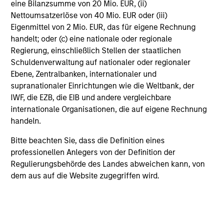
eine Bilanzsumme von 20 Mio. EUR, (ii)
Nettoumsatzerlöse von 40 Mio. EUR oder (iii)
Eigenmittel von 2 Mio. EUR, das für eigene Rechnung
Morgan Stanley Private Equity
handelt; oder (c) eine nationale oder regionale
Solutions provides investors with
Regierung, einschließlich Stellen der staatlichen
access to broadly diversified and
Schuldenverwaltung auf nationaler oder regionaler
thematic private equity portfolios,
Ebene, Zentralbanken, internationaler und
supranationaler Einrichtungen wie die Weltbank, der
spanning primary fund commitments,
IWF, die EZB, die EIB und andere vergleichbare
co-investments, secondaries, impact
internationale Organisationen, die auf eigene Rechnung
investing strategies, and custom
handeln.
solutions.
Bitte beachten Sie, dass die Definition eines
professionellen Anlegers von der Definition der
Regulierungsbehörde des Landes abweichen kann, von
Morgan Stanley Expansion
dem aus auf die Website zugegriffen wird.
Capital