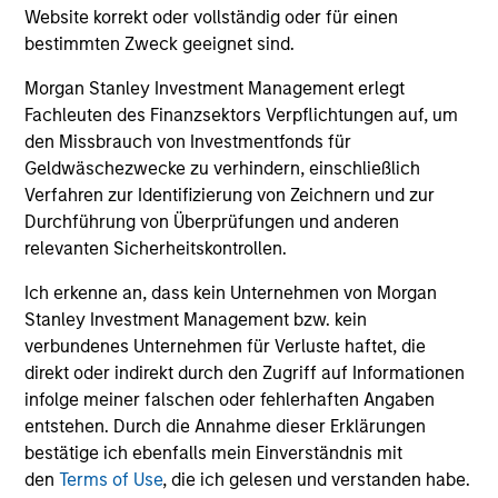
Wir bieten eine Produktpalette von Strategien mit
Website korrekt oder vollständig oder für einen
flexiblen Anlagestrukturen.
bestimmten Zweck geeignet sind.
Morgan Stanley Investment Management erlegt
Unser Umgang
Fachleuten des Finanzsektors Verpflichtungen auf, um
den Missbrauch von Investmentfonds für
Mit Strategien, die von Sekundärinvestitionen und Co-
Geldwäschezwecke zu verhindern, einschließlich
Investments bis hin zu direkten Anlagen reichen, basiert
Verfahren zur Identifizierung von Zeichnern und zur
unser Ansatz stets auf Due Diligence und nutzt die
Durchführung von Überprüfungen und anderen
umfangreichen Ressourcen von Morgan Stanley..
relevanten Sicherheitskontrollen.
Ich erkenne an, dass kein Unternehmen von Morgan
Stanley Investment Management bzw. kein
verbundenes Unternehmen für Verluste haftet, die
Unsere Private-Equity-
direkt oder indirekt durch den Zugriff auf Informationen
Teams
infolge meiner falschen oder fehlerhaften Angaben
entstehen. Durch die Annahme dieser Erklärungen
bestätige ich ebenfalls mein Einverständnis mit
Unsere spezialisierten Teams setzen auf
den
Terms of Use
, die ich gelesen und verstanden habe.
disziplinierte Prozesse und sind bestrebt, solide