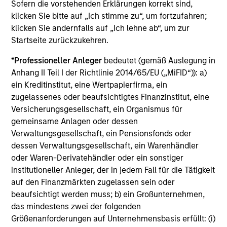
Sofern die vorstehenden Erklärungen korrekt sind,
langfristige Anlageergebnisse zu erzielen.
klicken Sie bitte auf „Ich stimme zu“, um fortzufahren;
klicken Sie andernfalls auf „Ich lehne ab“, um zur
Startseite zurückzukehren.
Morgan Stanley Capital
Partners
*
Professioneller Anleger
bedeutet (gemäß Auslegung in
Anhang II Teil I der Richtlinie 2014/65/EU („MiFID“)): a)
ein Kreditinstitut, eine Wertpapierfirma, ein
Morgan Stanley Capital Partners
zugelassenes oder beaufsichtigtes Finanzinstitut, eine
manages a middle-market private
Versicherungsgesellschaft, ein Organismus für
equity platform with a strong focus on
gemeinsame Anlagen oder dessen
Verwaltungsgesellschaft, ein Pensionsfonds oder
value creation. The team has invested
dessen Verwaltungsgesellschaft, ein Warenhändler
capital in a broad spectrum of
oder Waren-Derivatehändler oder ein sonstiger
industries for over two decades.
institutioneller Anleger, der in jedem Fall für die Tätigkeit
auf den Finanzmärkten zugelassen sein oder
beaufsichtigt werden muss; b) ein Großunternehmen,
das mindestens zwei der folgenden
Morgan Stanley Private Equity
Größenanforderungen auf Unternehmensbasis erfüllt: (i)
Solutions Team