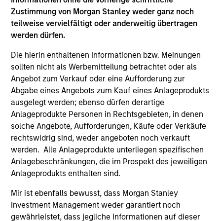
Zustimmung von Morgan Stanley weder ganz noch
teilweise vervielfältigt oder anderweitig übertragen
werden dürfen.
Kompetenzen
Die hierin enthaltenen Informationen bzw. Meinungen
sollten nicht als Werbemitteilung betrachtet oder als
Unsere Strategien
Angebot zum Verkauf oder eine Aufforderung zur
Seit mehr als 30 Jahren konzentrieren wir uns auf kleine
Abgabe eines Angebots zum Kauf eines Anlageprodukts
und mittlere Anlagen. Wir nutzen das globale Netzwerk
ausgelegt werden; ebenso dürfen derartige
von Morgan Stanley aus Talenten, Geschäftsbeziehungen
Anlageprodukte Personen in Rechtsgebieten, in denen
und operativen Ressourcen, um einen
solche Angebote, Aufforderungen, Käufe oder Verkäufe
überdurchschnittlichen Einfluss auf den Wachstumskurs
rechtswidrig sind, weder angeboten noch verkauft
eines Unternehmen zu nehmen..
werden. Alle Anlageprodukte unterliegen spezifischen
Anlagebeschränkungen, die im Prospekt des jeweiligen
Neben Anlagen in Privatunternehmen weisen wir Kapital
Anlageprodukts enthalten sind.
im Auftrag unserer Kommanditisten attraktiven
Fondsmanagern, Sekundärmarktchancen und Co-
Mir ist ebenfalls bewusst, dass Morgan Stanley
Investments zu.
Investment Management weder garantiert noch
gewährleistet, dass jegliche Informationen auf dieser