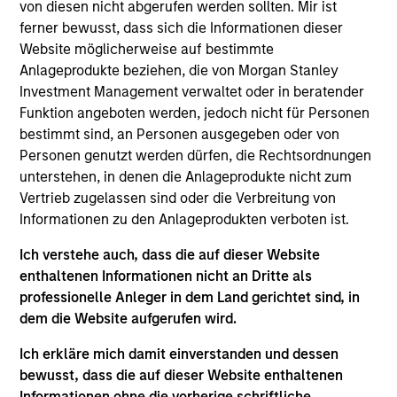
Victoria was a High Yield credit research analyst at
von diesen nicht abgerufen werden sollten. Mir ist
Citigroup Global Markets. Victoria earned a B.A. in
ferner bewusst, dass sich die Informationen dieser
economics from Georgetown University and
Website möglicherweise auf bestimmte
graduated Phi Beta Kappa, Magna Cum Laude. She
Anlageprodukte beziehen, die von Morgan Stanley
also holds the Chartered Financial Analyst
Investment Management verwaltet oder in beratender
designation.
Funktion angeboten werden, jedoch nicht für Personen
bestimmt sind, an Personen ausgegeben oder von
Personen genutzt werden dürfen, die Rechtsordnungen
unterstehen, in denen die Anlageprodukte nicht zum
May not represent all Team Members.
Vertrieb zugelassen sind oder die Verbreitung von
Informationen zu den Anlageprodukten verboten ist.
The information on this page is for informational
purposes only. The information contained herein does
Ich verstehe auch, dass die auf dieser Website
not constitute and should not be construed as an
enthaltenen Informationen nicht an Dritte als
offering of advisory services or an offer to sell or a
solicitation of an offer to buy any securities in any
professionelle Anleger in dem Land gerichtet sind, in
jurisdiction in which such offer or solicitation,
dem die Website aufgerufen wird.
purchase or sale would be unlawful under the
securities, insurance or other laws of such jurisdiction.
Ich erkläre mich damit einverstanden und dessen
bewusst, dass die auf dieser Website enthaltenen
All investing involves risks, including a loss of principal.
Informationen ohne die vorherige schriftliche