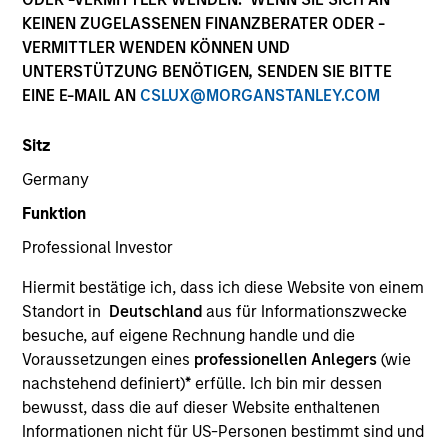
KEINEN ZUGELASSENEN FINANZBERATER ODER -
VERMITTLER WENDEN KÖNNEN UND
UNTERSTÜTZUNG BENÖTIGEN, SENDEN SIE BITTE
EINE E-MAIL AN
CSLUX@MORGANSTANLEY.COM
Sitz
Germany
Funktion
YEARS OF INDUSTRY EXPERIENCE
Professional Investor
20
Years
Hiermit bestätige ich, dass ich diese Website von einem
Standort in
Deutschland
aus für Informationszwecke
besuche, auf eigene Rechnung handle und die
Victoria Li is a research analyst on the Investment
Voraussetzungen eines
professionellen Anlegers
(wie
Grade Credit team. She joined Morgan Stanley in
nachstehend definiert)
*
erfülle. Ich bin mir dessen
2014. She began her career in the investment
bewusst, dass die auf dieser Website enthaltenen
industry in 2006. Prior to joining Morgan Stanley,
Informationen nicht für US-Personen bestimmt sind und