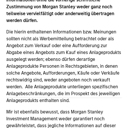
Please refer to the strategy detail page for important
Zustimmung von Morgan Stanley weder ganz noch
information on the strategy, including additional risk
teilweise vervielfältigt oder anderweitig übertragen
considerations.
werden dürfen.
Die hierin enthaltenen Informationen bzw. Meinungen
sollten nicht als Werbemitteilung betrachtet oder als
Angebot zum Verkauf oder eine Aufforderung zur
Abgabe eines Angebots zum Kauf eines Anlageprodukts
ausgelegt werden; ebenso dürfen derartige
Anlageprodukte Personen in Rechtsgebieten, in denen
solche Angebote, Aufforderungen, Käufe oder Verkäufe
rechtswidrig sind, weder angeboten noch verkauft
werden. Alle Anlageprodukte unterliegen spezifischen
Anlagebeschränkungen, die im Prospekt des jeweiligen
Morgan Stanley
Anlageprodukts enthalten sind.
Morgan Stanley Careers
Mir ist ebenfalls bewusst, dass Morgan Stanley
Investment Management weder garantiert noch
gewährleistet, dass jegliche Informationen auf dieser