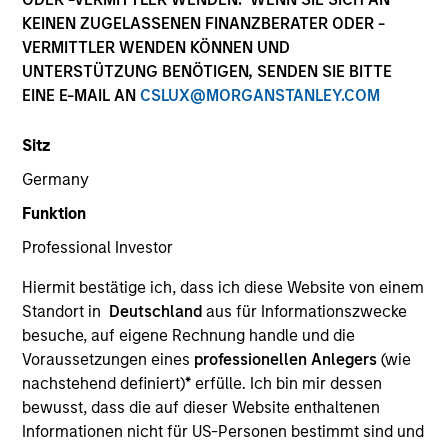
KEINEN ZUGELASSENEN FINANZBERATER ODER -
VERMITTLER WENDEN KÖNNEN UND
UNTERSTÜTZUNG BENÖTIGEN, SENDEN SIE BITTE
EINE E-MAIL AN
CSLUX@MORGANSTANLEY.COM
Sitz
Germany
Funktion
Professional Investor
YEARS OF INDUSTRY EXPERIENCE
17
Years
Hiermit bestätige ich, dass ich diese Website von einem
Standort in
Deutschland
aus für Informationszwecke
besuche, auf eigene Rechnung handle und die
Voraussetzungen eines
professionellen Anlegers
(wie
nachstehend definiert)
*
erfülle. Ich bin mir dessen
Varun Mehta is an executive director of Morgan
bewusst, dass die auf dieser Website enthaltenen
Stanley Investment Management and serves as the
Informationen nicht für US-Personen bestimmt sind und
head of Sustainability Data and Technology. Varun