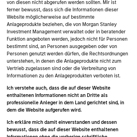
von diesen nicht abgerufen werden sollten. Mir ist
joined from the Morgan Stanley Global Sustainable
ferner bewusst, dass sich die Informationen dieser
Finance (GSF) team and has 16 years of industry
Website möglicherweise auf bestimmte
experience. During his time in GSF, Varun created a
Anlageprodukte beziehen, die von Morgan Stanley
digital platform for sustainable investing for the
Investment Management verwaltet oder in beratender
firm’s institutional and wealth management clients.
Funktion angeboten werden, jedoch nicht für Personen
Prior to that, Varun spent 10 years as a product lead
bestimmt sind, an Personen ausgegeben oder von
at Eze Software where he helped build Eze’s award-
Personen genutzt werden dürfen, die Rechtsordnungen
winning digital investment management platform
unterstehen, in denen die Anlageprodukte nicht zum
for institutional clients. He holds an M.B.A. from
Vertrieb zugelassen sind oder die Verbreitung von
Columbia Business School and a B.S. in Engineering
Informationen zu den Anlageprodukten verboten ist.
from Lafayette College.
Ich verstehe auch, dass die auf dieser Website
enthaltenen Informationen nicht an Dritte als
professionelle Anleger in dem Land gerichtet sind, in
May not represent all Team Members.
dem die Website aufgerufen wird.
The information on this page is for informational
Ich erkläre mich damit einverstanden und dessen
purposes only. The information contained herein does
bewusst, dass die auf dieser Website enthaltenen
not constitute and should not be construed as an
Informationen ohne die vorherige schriftliche