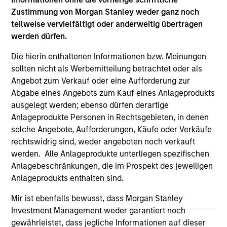
offering of advisory services or an offer to sell or a
solicitation of an offer to buy any securities in any
Zustimmung von Morgan Stanley weder ganz noch
jurisdiction in which such offer or solicitation,
teilweise vervielfältigt oder anderweitig übertragen
purchase or sale would be unlawful under the
werden dürfen.
securities, insurance or other laws of such jurisdiction.
Die hierin enthaltenen Informationen bzw. Meinungen
All investing involves risks, including a loss of principal.
sollten nicht als Werbemitteilung betrachtet oder als
Please refer to the strategy detail page for important
Angebot zum Verkauf oder eine Aufforderung zur
information on the strategy, including additional risk
Abgabe eines Angebots zum Kauf eines Anlageprodukts
considerations.
ausgelegt werden; ebenso dürfen derartige
Anlageprodukte Personen in Rechtsgebieten, in denen
solche Angebote, Aufforderungen, Käufe oder Verkäufe
rechtswidrig sind, weder angeboten noch verkauft
werden. Alle Anlageprodukte unterliegen spezifischen
Anlagebeschränkungen, die im Prospekt des jeweiligen
Anlageprodukts enthalten sind.
Mir ist ebenfalls bewusst, dass Morgan Stanley
Investment Management weder garantiert noch
gewährleistet, dass jegliche Informationen auf dieser