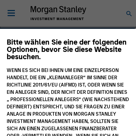
Varun Mehta
Bitte wählen Sie eine der folgenden
Optionen, bevor Sie diese Website
Head of Sustainability Data &
besuchen.
Technology
WENN ES SICH BEI IHNEN UM EINE EINZELPERSON
HANDELT, DIE EIN „KLEINANLEGER“ IM SINNE DER
RICHTLINIE 2011/61/EU (AIFMD) IST, ODER WENN SIE
EIN ANLEGER SIND, DER NICHT DER DEFINITION EINES
„ PROFESSIONELLEN ANLEGERS“ (WIE NACHSTEHEND
DEFINIERT) ENTSPRICHT, UND SIE FRAGEN ZU EINER
ANLAGE IN PRODUKTEN VON MORGAN STANLEY
INVESTMENT MANAGEMENT HABEN, SOLLTEN SIE
SICH AN EINEN ZUGELASSENEN FINANZBERATER
ODER -VERMITTLER WENDEN. WENN SIE SICH AN