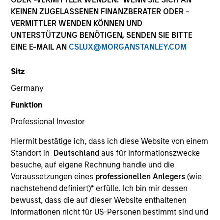
KEINEN ZUGELASSENEN FINANZBERATER ODER -
VERMITTLER WENDEN KÖNNEN UND
UNTERSTÜTZUNG BENÖTIGEN, SENDEN SIE BITTE
EINE E-MAIL AN
CSLUX@MORGANSTANLEY.COM
Sitz
Germany
Funktion
YEARS OF INDUSTRY EXPERIENCE
Professional Investor
14
Years
Hiermit bestätige ich, dass ich diese Website von einem
TEAM
Standort in
Deutschland
aus für Informationszwecke
besuche, auf eigene Rechnung handle und die
Morgan Stanley Private Equity Asia
Voraussetzungen eines
professionellen Anlegers
(wie
nachstehend definiert)
*
erfülle. Ich bin mir dessen
bewusst, dass die auf dieser Website enthaltenen
Vaibhav Bagri is an Executive Director at Morgan
Informationen nicht für US-Personen bestimmt sind und