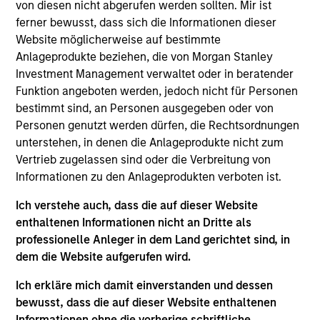
Stanley. Mr. Bagri joined Morgan Stanley Private
von diesen nicht abgerufen werden sollten. Mir ist
Equity Asia in 2016 and focuses on the group's
ferner bewusst, dass sich die Informationen dieser
private equity transactions in India. Prior to joining
Website möglicherweise auf bestimmte
Morgan Stanley, Mr. Bagri was with the investment
Anlageprodukte beziehen, die von Morgan Stanley
banking division of Macquarie Capital and equity
Investment Management verwaltet oder in beratender
research division of Goldman Sachs for over 3
Funktion angeboten werden, jedoch nicht für Personen
years. Mr. Bagri is a native of India and is based in
bestimmt sind, an Personen ausgegeben oder von
Mumbai. Mr. Bagri received his Bachelor’s degree
Personen genutzt werden dürfen, die Rechtsordnungen
from School of Planning and Architecture, Delhi and
unterstehen, in denen die Anlageprodukte nicht zum
holds an M.B.A. from Indian Institute of
Vertrieb zugelassen sind oder die Verbreitung von
Management, Lucknow.
Informationen zu den Anlageprodukten verboten ist.
Ich verstehe auch, dass die auf dieser Website
enthaltenen Informationen nicht an Dritte als
professionelle Anleger in dem Land gerichtet sind, in
Team Insights
dem die Website aufgerufen wird.
Ich erkläre mich damit einverstanden und dessen
bewusst, dass die auf dieser Website enthaltenen
Informationen ohne die vorherige schriftliche