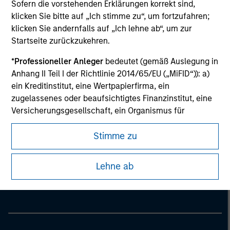
Sofern die vorstehenden Erklärungen korrekt sind,
klicken Sie bitte auf „Ich stimme zu“, um fortzufahren;
klicken Sie andernfalls auf „Ich lehne ab“, um zur
Startseite zurückzukehren.
*
Professioneller Anleger
bedeutet (gemäß Auslegung in
Anhang II Teil I der Richtlinie 2014/65/EU („MiFID“)): a)
ein Kreditinstitut, eine Wertpapierfirma, ein
zugelassenes oder beaufsichtigtes Finanzinstitut, eine
Versicherungsgesellschaft, ein Organismus für
gemeinsame Anlagen oder dessen
Verwaltungsgesellschaft, ein Pensionsfonds oder
Stimme zu
dessen Verwaltungsgesellschaft, ein Warenhändler
Morgan Stanley
oder Waren-Derivatehändler oder ein sonstiger
Lehne ab
Morgan Stanley Careers
institutioneller Anleger, der in jedem Fall für die Tätigkeit
auf den Finanzmärkten zugelassen sein oder
beaufsichtigt werden muss; b) ein Großunternehmen,
das mindestens zwei der folgenden
Größenanforderungen auf Unternehmensbasis erfüllt: (i)