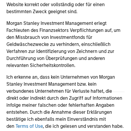
Website korrekt oder vollständig oder für einen
bestimmten Zweck geeignet sind.
Morgan Stanley Investment Management erlegt
Fachleuten des Finanzsektors Verpflichtungen auf, um
den Missbrauch von Investmentfonds für
Geldwäschezwecke zu verhindern, einschließlich
May not represent all Team Members.
Verfahren zur Identifizierung von Zeichnern und zur
The information on this page is for informational
Durchführung von Überprüfungen und anderen
purposes only. The information contained herein does
relevanten Sicherheitskontrollen.
not constitute and should not be construed as an
offering of advisory services or an offer to sell or a
Ich erkenne an, dass kein Unternehmen von Morgan
solicitation of an offer to buy any securities in any
Stanley Investment Management bzw. kein
jurisdiction in which such offer or solicitation,
verbundenes Unternehmen für Verluste haftet, die
purchase or sale would be unlawful under the
securities, insurance or other laws of such jurisdiction.
direkt oder indirekt durch den Zugriff auf Informationen
infolge meiner falschen oder fehlerhaften Angaben
All investing involves risks, including a loss of principal.
entstehen. Durch die Annahme dieser Erklärungen
bestätige ich ebenfalls mein Einverständnis mit
Please refer to the strategy detail page for important
information on the strategy, including additional risk
den
Terms of Use
, die ich gelesen und verstanden habe.
considerations.