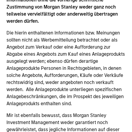
Zustimmung von Morgan Stanley weder ganz noch
teilweise vervielfältigt oder anderweitig übertragen
werden dürfen.
Die hierin enthaltenen Informationen bzw. Meinungen
sollten nicht als Werbemitteilung betrachtet oder als
Angebot zum Verkauf oder eine Aufforderung zur
ALTS IN FOCUS
AL
Abgabe eines Angebots zum Kauf eines Anlageprodukts
Private Equity 2026 Midyear Outlook
Pr
ausgelegt werden; ebenso dürfen derartige
Anlageprodukte Personen in Rechtsgebieten, in denen
The foundation for a multi-year recovery is
We
solche Angebote, Aufforderungen, Käufe oder Verkäufe
now in place. The next phase depends less on
yea
rechtswidrig sind, weder angeboten noch verkauft
direction than on breadth.
dis
werden. Alle Anlageprodukte unterliegen spezifischen
202
Anlagebeschränkungen, die im Prospekt des jeweiligen
Anlageprodukts enthalten sind.
Mir ist ebenfalls bewusst, dass Morgan Stanley
Investment Management weder garantiert noch
16-JUL-2026
16-
gewährleistet, dass jegliche Informationen auf dieser