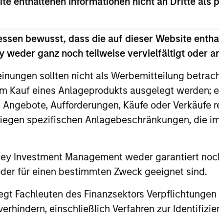
ite enthaltenen Informationen nicht an Dritte als 
f GCM, and had responsibility for Aircraft Finance, Equ
rivate Placements. During his career, he has focused 
ment, structuring, and execution of secured debt transa
essen bewusst, dass die auf dieser Website entha
eneration facilities, cell towers and real estate. Mr. C
 weder ganz noch teilweise vervielfältigt oder 
and the inventor of Enhanced Equipment Trust Certifica
 to monetize drug royalty streams, as well as the desig
einungen sollten nicht als Werbemitteilung betrac
zations. Mr. Cahill was a member of the Global Capita
m Kauf eines Anlageprodukts ausgelegt werden; e
agement Committee. He graduated with highest honors f
e Angebote, Aufforderungen, Käufe oder Verkäufe 
high honors with a B.A. in Mathematics in 1986 and was 
liegen spezifischen Anlagebeschränkungen, die i
l received an M.B.A. from the Institut Européen d’Adminis
e Morgan Stanley Children’s Hospital.
nley Investment Management weder garantiert noch
 oder für einen bestimmten Zweck geeignet sind.
gt Fachleuten des Finanzsektors Verpflichtungen
hindern, einschließlich Verfahren zur Identifizi