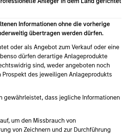
professionelle Anleger in dem Land gerichtet
ipment Finance, Liability
on the area of Equipment Finance
ctions involving aircraft,
ltenen Informationen ohne die vorherige
ahill was a founding member of
anderweitig übertragen werden dürfen.
tes (EETCs). He was also the
ner of the current industry
htet oder als Angebot zum Verkauf oder eine
l Markets Management Committee
benso dürfen derartige Anlageprodukte
rom Lehigh University in 1985
rechtswidrig sind, weder angeboten noch
elected to Phi Beta Kappa and Tau
m Prospekt des jeweiligen Anlageprodukts
tration des Affaires (INSEAD). He
 gewährleistet, dass jegliche Informationen
 auf, um den Missbrauch von
erung von Zeichnern und zur Durchführung