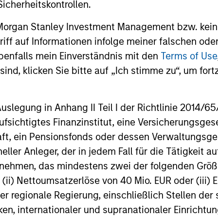
icherheitskontrollen.
 Morgan Stanley Investment Management bzw. kein
ugriff auf Informationen infolge meiner falschen od
benfalls mein Einverständnis mit den
Terms of Use
ind, klicken Sie bitte auf „Ich stimme zu“, um fortz
PRESS RELEASE
PRESS REL
Buyers Edge Platform
Datami
egung in Anhang II Teil I der Richtlinie 2014/65/EU
Announces $425M Preferred
Financi
fsichtigtes Finanzinstitut, eine Versicherungsge
Equity Investment Led by
Valuatio
t, ein Pensionsfonds oder dessen Verwaltungsges
Buyers Edge Platform (the “Company”), a
Dataminr, t
General Atlantic Credit’s
neller Anleger, der in jedem Fall für die Tätigkeit
leader in digital procurement solutions for
information
Atlantic Park Fund,
the foodservice industry, today announced
announced t
ernehmen, das mindestens zwei der folgenden Gr
Alongside Blackstone
a $425M preferred equity investment from
financing ro
, (ii) Nettoumsatzerlöse von 40 Mio. EUR oder (iii) 
a consortium led by General Atlantic
Investors in
Tactical Opportunities and
er regionale Regierung, einschließlich Stellen de
Credit’s (“GA Credit”) Atlantic Park fund,
Valor Equit
Morgan Stanley Tactical
ken, internationaler und supranationaler Einrichtun
alongside funds managed by Blackstone
Reinvent Ca