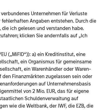
 verbundenes Unternehmen für Verluste
er fehlerhaften Angaben entstehen. Durch die
, die ich gelesen und verstanden habe.
ufahren; klicken Sie andernfalls auf „Ich
EASE
nr Announces $475M
 („MiFID“)): a) ein Kreditinstitut, eine
ng Round, Raising its
sellschaft, ein Organismus für gemeinsame
n to $4.1B
ellschaft, ein Warenhändler oder Waren-
he leading real-time
 auf den Finanzmärkten zugelassen sein oder
 discovery platform, today
he close of a $475 million
ößenanforderungen auf Unternehmensbasis
und at a $4.1 billion valuation.
Eigenmittel von 2 Mio. EUR, das für eigene
 the financing include Eldridge,
r staatlichen Schuldenverwaltung auf
y Partners, MSD Capital,
gen wie die Weltbank, der IWF, die EZB, die
pital, ArrowMark Partners, IVP,