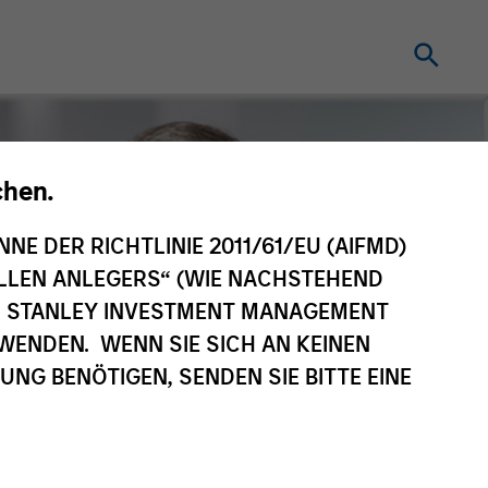
chen.
NNE DER RICHTLINIE 2011/61/EU (AIFMD)
NELLEN ANLEGERS“ (WIE NACHSTEHEND
AN STANLEY INVESTMENT MANAGEMENT
WENDEN. WENN SIE SICH AN KEINEN
G BENÖTIGEN, SENDEN SIE BITTE EINE