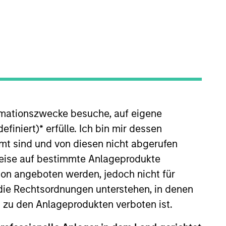
ed by Morgan Stanley's
rmationszwecke besuche, auf eigene
 enable us to address a
efiniert)
*
erfülle. Ich bin mir dessen
c risks.
mt sind und von diesen nicht abgerufen
rweise auf bestimmte Anlageprodukte
on angeboten werden, jedoch nicht für
die Rechtsordnungen unterstehen, in denen
al Value Team (MSTV). Mr. Cahill
f the Asset Finance Group, which
n zu den Anlageprodukten verboten ist.
latform. Previously, Mr. Cahill