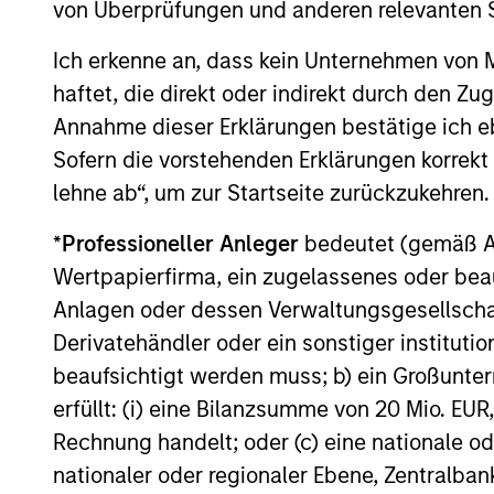
von Überprüfungen und anderen relevanten S
Ich erkenne an, dass kein Unternehmen von
haftet, die direkt oder indirekt durch den Z
Annahme dieser Erklärungen bestätige ich e
Sofern die vorstehenden Erklärungen korrekt s
PRESS RELEASE
lehne ab“, um zur Startseite zurückzukehren.
Mexican Fintech Unicorn Clip
*
Professioneller Anleger
bedeutet (gemäß Ausl
Announces US$100 Million
Wertpapierfirma, ein zugelassenes oder beau
Investment
Anlagen oder dessen Verwaltungsgesellschaf
Clip, Mexico's leading digital payments and
Derivatehändler oder ein sonstiger institutio
commerce enablement platform, today
announced that it has secured an
beaufsichtigt werden muss; b) ein Großunt
investment round of US$100 million from
erfüllt: (i) eine Bilanzsumme von 20 Mio. EUR
investment funds managed by Morgan
Rechnung handelt; oder (c) eine nationale od
Stanley Tactical Value (“MSTV”) and from
nationaler oder regionaler Ebene, Zentralban
one of the largest, most experienced