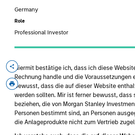
Germany
Role
YEARS OF INDUSTRY EXPERIENCE
36
Years
Professional Investor
Our team's st
Hiermit bestätige ich, dass ich diese Websi
broad capabil
Rechnung handle und die Voraussetzungen 
company’s uni
bewusst, dass die auf dieser Website enthal
werden sollten. Mir ist ferner bewusst, das
beziehen, die von Morgan Stanley Investmen
Personen bestimmt sind, an Personen ausge
Thomas Cahill is a Managing Director of 
joined Morgan Stanley in 1990. Prior to 
die Anlageprodukte nicht zum Vertrieb zugel
consists of all credit based structured fi