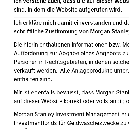
Ich verstehe auch, dass die auf dieser Webs
was the head of the Debt Products Group o
sind, in dem die Website aufgerufen wird.
Management, Structured Corporates and P
and is a recognized leader in the develop
Ich erkläre mich damit einverstanden und d
locomotives, rolling stock, ships, power g
schriftliche Zustimmung von Morgan Stanley
Morgan Stanley’s Aircraft Finance effort 
SM
creator of PhaRMA
, a product designed
Die hierin enthaltenen Informationen bzw. M
standard platform of cell tower securiti
Aufforderung zur Abgabe eines Angebots zu
and the Investment Banking Division Man
Personen in Rechtsgebieten, in denen solch
with a B.S. in Engineering Physics, with 
verkauft werden. Alle Anlageprodukte unter
Beta Pi honor societies. In 1990 Mr. Cahil
enthalten sind.
is a member of the Advisory Council of th
Mir ist ebenfalls bewusst, dass Morgan Sta
auf dieser Website korrekt oder vollständig
Team Insights
Morgan Stanley Investment Management erle
Investmentfonds für Geldwäschezwecke zu ver