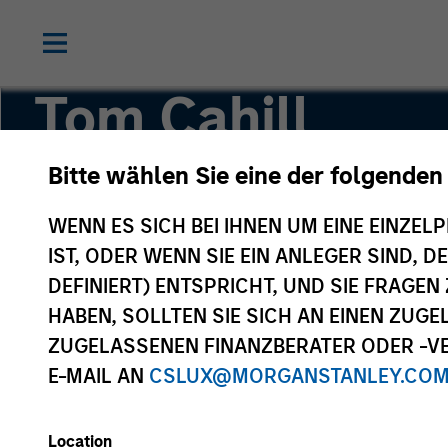
Tom Cahill
Bitte wählen Sie eine der folgenden
Co-Head of Tactical Value
WENN ES SICH BEI IHNEN UM EINE EINZELP
IST, ODER WENN SIE EIN ANLEGER SIND, 
DEFINIERT) ENTSPRICHT, UND SIE FRAG
HABEN, SOLLTEN SIE SICH AN EINEN ZUG
ZUGELASSENEN FINANZBERATER ODER -VE
E-MAIL AN
CSLUX@MORGANSTANLEY.CO
Location