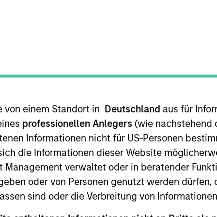
TEAM
Morgan Stanley
Tactical Value
ructuring expertise, complement
te von einem Standort in
Deutschland
aus für Info
ities and transaction knowledge,
eines
professionellen Anlegers
(wie nachstehend d
que capital needs or idiosyncrati
tenen Informationen nicht für US-Personen bestim
s sich die Informationen dieser Website mögliche
t Management verwaltet oder in beratender Funkti
geben oder von Personen genutzt werden dürfen, 
Morgan Stanley and Co-Head of Morgan Stanley’s Tactic
joining MSTV in January 2017, he was the Global Head o
assen sind oder die Verbreitung von Informatione
nance products within the Global Capital Markets (GCM) p