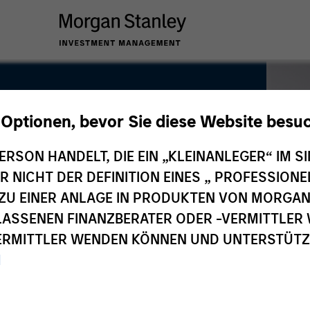
 Optionen, bevor Sie diese Website besu
ERSON HANDELT, DIE EIN „KLEINANLEGER“ IM SI
DER NICHT DER DEFINITION EINES „ PROFESSIO
EN ZU EINER ANLAGE IN PRODUKTEN VON MORG
ELASSENEN FINANZBERATER ODER -VERMITTLER 
RMITTLER WENDEN KÖNNEN UND UNTERSTÜTZUN
M