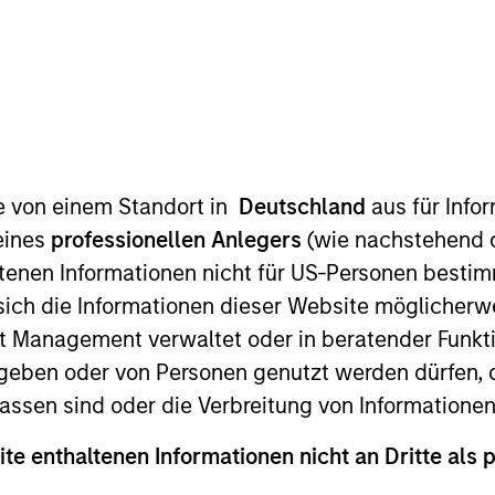
te von einem Standort in
Deutschland
aus für Info
eines
professionellen Anlegers
(wie nachstehend d
ctor team. She joined Morgan Stanley in 2001. Lai-Ming
tenen Informationen nicht für US-Personen bestim
ining the firm, she worked at Crown Agents Asset Mana
s sich die Informationen dieser Website mögliche
r.
t Management verwaltet oder in beratender Funkti
geben oder von Personen genutzt werden dürfen, 
assen sind oder die Verbreitung von Informatione
nal purposes only. The information contained herein does not c
ite enthaltenen Informationen nicht an Dritte als 
or a solicitation of an offer to buy any securities in any jurisdi
curities, insurance or other laws of such jurisdiction.