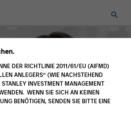
chen.
NNE DER RICHTLINIE 2011/61/EU (AIFMD)
NELLEN ANLEGERS“ (WIE NACHSTEHEND
AN STANLEY INVESTMENT MANAGEMENT
WENDEN. WENN SIE SICH AN KEINEN
G BENÖTIGEN, SENDEN SIE BITTE EINE