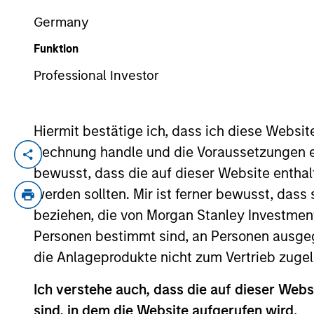
Germany
Funktion
YEARS OF INDUSTRY EXPERIENCE
36
Years
Professional Investor
Hiermit bestätige ich, dass ich diese Websi
Rechnung handle und die Voraussetzungen 
Lai-Ming Suen is a trader on the Multi-Se
bewusst, dass die auf dieser Website enthal
investment industry in 1990. Prior to jo
werden sollten. Mir ist ferner bewusst, das
cash manager and assistant fund manage
beziehen, die von Morgan Stanley Investmen
Personen bestimmt sind, an Personen ausge
die Anlageprodukte nicht zum Vertrieb zugel
May not represent all Team Members.
The information on this page is for informatio
Ich verstehe auch, dass die auf dieser Webs
offering of advisory services or an offer to sell 
sind, in dem die Website aufgerufen wird.
purchase or sale would be unlawful under the se