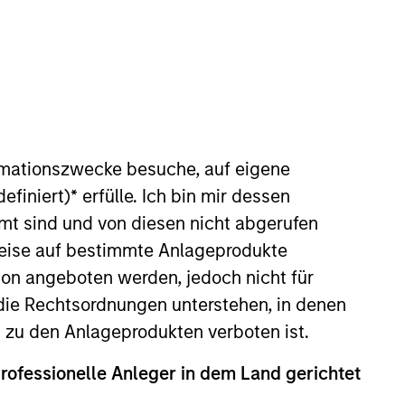
rmationszwecke besuche, auf eigene
efiniert)
*
erfülle. Ich bin mir dessen
 began her career in the
mt sind und von diesen nicht abgerufen
gement where she served as a
rweise auf bestimmte Anlageprodukte
on angeboten werden, jedoch nicht für
die Rechtsordnungen unterstehen, in denen
n zu den Anlageprodukten verboten ist.
onstitute and should not be construed as an
professionelle Anleger in dem Land gerichtet
ction in which such offer or solicitation,