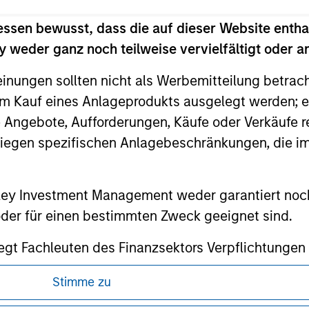
principal.
essen bewusst, dass die auf dieser Website entha
 weder ganz noch teilweise vervielfältigt oder 
ortant information on the strategy, including additional risk co
einungen sollten nicht als Werbemitteilung betrac
m Kauf eines Anlageprodukts ausgelegt werden; e
e Angebote, Aufforderungen, Käufe oder Verkäufe 
ley
liegen spezifischen Anlagebeschränkungen, die i
ley Careers
nley Investment Management weder garantiert noch
 oder für einen bestimmten Zweck geeignet sind.
gt Fachleuten des Finanzsektors Verpflichtungen
hindern, einschließlich Verfahren zur Identifizi
Stimme zu
icherheitskontrollen.