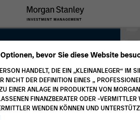
 Optionen, bevor Sie diese Website besu
ERSON HANDELT, DIE EIN „KLEINANLEGER“ IM SI
DER NICHT DER DEFINITION EINES „ PROFESSIO
EN ZU EINER ANLAGE IN PRODUKTEN VON MORG
ELASSENEN FINANZBERATER ODER -VERMITTLER 
RMITTLER WENDEN KÖNNEN UND UNTERSTÜTZUN
M