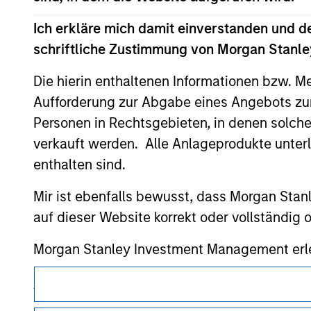
All investing involves risks, including a loss of 
Ich erkläre mich damit einverstanden und d
schriftliche Zustimmung von Morgan Stanley
Please refer to the strategy detail page for imp
Die hierin enthaltenen Informationen bzw. M
Aufforderung zur Abgabe eines Angebots zu
Personen in Rechtsgebieten, in denen solch
Morgan Stan
verkauft werden. Alle Anlageprodukte unter
enthalten sind.
Morgan Stan
Mir ist ebenfalls bewusst, dass Morgan Sta
auf dieser Website korrekt oder vollständig
Morgan Stanley Investment Management erle
Investmentfonds für Geldwäschezwecke zu ver
von Überprüfungen und anderen relevanten S
Dieses Dokument ist ein Marketingdokument.