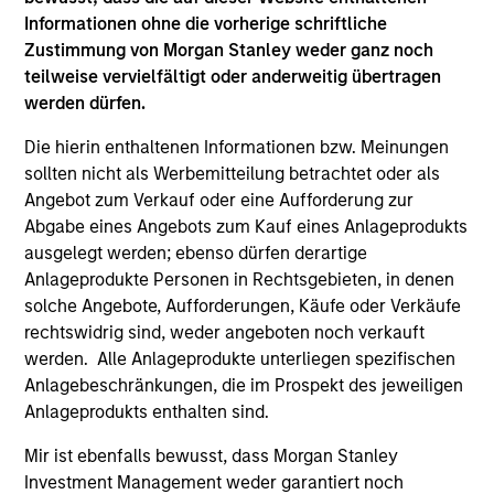
in ESG Investing, as well as the CFA Institute’s
Informationen ohne die vorherige schriftliche
Certificate in Performance Management (CIPM).
Zustimmung von Morgan Stanley weder ganz noch
teilweise vervielfältigt oder anderweitig übertragen
werden dürfen.
Team Insights
Die hierin enthaltenen Informationen bzw. Meinungen
sollten nicht als Werbemitteilung betrachtet oder als
Angebot zum Verkauf oder eine Aufforderung zur
Abgabe eines Angebots zum Kauf eines Anlageprodukts
ausgelegt werden; ebenso dürfen derartige
Anlageprodukte Personen in Rechtsgebieten, in denen
solche Angebote, Aufforderungen, Käufe oder Verkäufe
rechtswidrig sind, weder angeboten noch verkauft
werden. Alle Anlageprodukte unterliegen spezifischen
Anlagebeschränkungen, die im Prospekt des jeweiligen
Anlageprodukts enthalten sind.
ARTICLE
AR
Mir ist ebenfalls bewusst, dass Morgan Stanley
AI Funding: The Bull and Bear
20
Investment Management weder garantiert noch