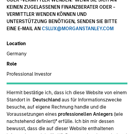
KEINEN ZUGELASSENEN FINANZBERATER ODER -
VERMITTLER WENDEN KÖNNEN UND
UNTERSTÜTZUNG BENÖTIGEN, SENDEN SIE BITTE
EINE E-MAIL AN
CSLUX@MORGANSTANLEY.COM
Location
Germany
Role
YEARS OF INDUSTRY EXPERIENCE
Professional Investor
26
Years
TEAM
Hiermit bestätige ich, dass ich diese Website von einem
Standort in
Deutschland
aus für Informationszwecke
Eaton Vance Equity Team
besuche, auf eigene Rechnung handle und die
Voraussetzungen eines
professionellen Anlegers
(wie
nachstehend definiert)
*
erfülle. Ich bin mir dessen
bewusst, dass die auf dieser Website enthaltenen
Stuart is an executive director of Morgan Stanley