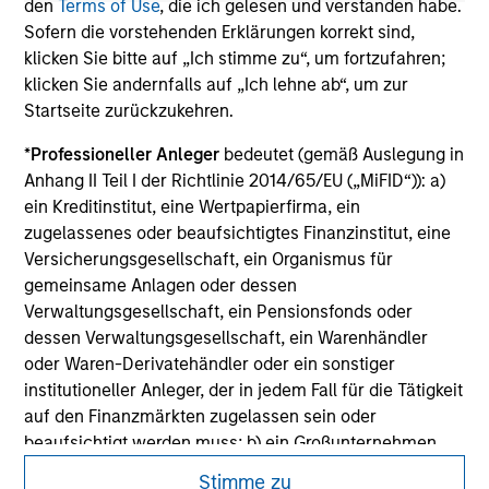
den
Terms of Use
, die ich gelesen und verstanden habe.
not constitute and should not be construed as an
Sofern die vorstehenden Erklärungen korrekt sind,
offering of advisory services or an offer to sell or a
solicitation of an offer to buy any securities in any
klicken Sie bitte auf „Ich stimme zu“, um fortzufahren;
jurisdiction in which such offer or solicitation,
klicken Sie andernfalls auf „Ich lehne ab“, um zur
purchase or sale would be unlawful under the
Startseite zurückzukehren.
securities, insurance or other laws of such jurisdiction.
*
Professioneller Anleger
bedeutet (gemäß Auslegung in
All investing involves risks, including a loss of principal.
Anhang II Teil I der Richtlinie 2014/65/EU („MiFID“)): a)
Please refer to the strategy detail page for important
ein Kreditinstitut, eine Wertpapierfirma, ein
information on the strategy, including additional risk
zugelassenes oder beaufsichtigtes Finanzinstitut, eine
considerations.
Versicherungsgesellschaft, ein Organismus für
gemeinsame Anlagen oder dessen
Verwaltungsgesellschaft, ein Pensionsfonds oder
dessen Verwaltungsgesellschaft, ein Warenhändler
oder Waren-Derivatehändler oder ein sonstiger
institutioneller Anleger, der in jedem Fall für die Tätigkeit
auf den Finanzmärkten zugelassen sein oder
beaufsichtigt werden muss; b) ein Großunternehmen,
das mindestens zwei der folgenden
Stimme zu