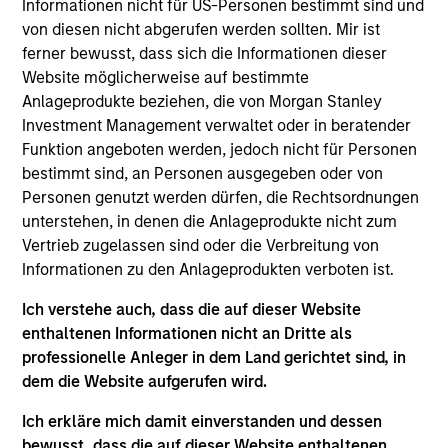
Informationen nicht für US-Personen bestimmt sind und
and an analyst on the Eaton Vance Value team. He
von diesen nicht abgerufen werden sollten. Mir ist
is responsible for covering information technology
ferner bewusst, dass sich die Informationen dieser
and communication services. He joined Eaton
Website möglicherweise auf bestimmte
Vance in 2007. Morgan Stanley acquired Eaton
Anlageprodukte beziehen, die von Morgan Stanley
Vance in March 2021. Stuart began his career in the
Investment Management verwaltet oder in beratender
investment management industry in 2000. Before
Funktion angeboten werden, jedoch nicht für Personen
joining Eaton Vance, he was a director and equity
bestimmt sind, an Personen ausgegeben oder von
analyst at RBC Capital Markets. He has additional
Personen genutzt werden dürfen, die Rechtsordnungen
research experience with Adams, Harkness & Hill.
unterstehen, in denen die Anlageprodukte nicht zum
Prior to his investment experience, Stuart was an
Vertrieb zugelassen sind oder die Verbreitung von
engineer and engineering manager in the
Informationen zu den Anlageprodukten verboten ist.
semiconductor equipment industry, and worked at
Applied Materials Inc and Teradyne Inc. Stuart
Ich verstehe auch, dass die auf dieser Website
earned a B.S. in engineering from the University of
enthaltenen Informationen nicht an Dritte als
New South Wales in Australia, an M.S. in
professionelle Anleger in dem Land gerichtet sind, in
mechanical engineering from the Massachusetts
dem die Website aufgerufen wird.
Institute of Technology, and an M.S. in Predictive
Analytics from Northwestern University. He is a CFA
Ich erkläre mich damit einverstanden und dessen
charterholder and holds the CFA Institute Certificate
bewusst, dass die auf dieser Website enthaltenen