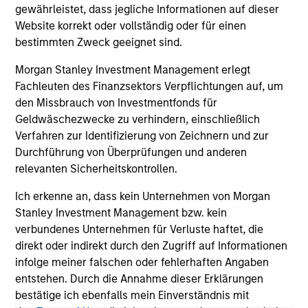
Investment Cases
Le
gewährleistet, dass jegliche Informationen auf dieser
M
Website korrekt oder vollständig oder für einen
Is AI fueling a new productivity supercycle or
The
bestimmten Zweck geeignet sind.
facing structural limits in a rapidly evolving
bro
market? Eaton Vance’s equity teams explore
li
Morgan Stanley Investment Management erlegt
both views in their “Bull vs. Bear” debate.
les
Fachleuten des Finanzsektors Verpflichtungen auf, um
in
den Missbrauch von Investmentfonds für
por
Geldwäschezwecke zu verhindern, einschließlich
whe
Verfahren zur Identifizierung von Zeichnern und zur
inv
01-DEC-2025
03
Durchführung von Überprüfungen und anderen
relevanten Sicherheitskontrollen.
Ich erkenne an, dass kein Unternehmen von Morgan
Stanley Investment Management bzw. kein
verbundenes Unternehmen für Verluste haftet, die
direkt oder indirekt durch den Zugriff auf Informationen
infolge meiner falschen oder fehlerhaften Angaben
May not represent all Team Members.
entstehen. Durch die Annahme dieser Erklärungen
The information on this page is for informational
bestätige ich ebenfalls mein Einverständnis mit
purposes only. The information contained herein does