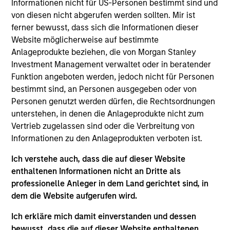
Informationen nicht für US-Personen bestimmt sind und
analyst on the Eaton Vance Non-U.S. Small/Mid Cap
von diesen nicht abgerufen werden sollten. Mir ist
team. He is responsible for coverage of non-U.S.
ferner bewusst, dass sich die Informationen dieser
consumer stocks. Steven began his career in the
Website möglicherweise auf bestimmte
investment management industry in 2012 when he
Anlageprodukte beziehen, die von Morgan Stanley
joined Eaton Vance. Morgan Stanley acquired Eaton
Investment Management verwaltet oder in beratender
Vance in March 2021. Steven earned a B.B.A. from
Funktion angeboten werden, jedoch nicht für Personen
the University of Massachusetts Isenberg School of
bestimmt sind, an Personen ausgegeben oder von
Management. He is a CFA charterholder.
Personen genutzt werden dürfen, die Rechtsordnungen
unterstehen, in denen die Anlageprodukte nicht zum
Vertrieb zugelassen sind oder die Verbreitung von
Team Insights
Informationen zu den Anlageprodukten verboten ist.
Ich verstehe auch, dass die auf dieser Website
enthaltenen Informationen nicht an Dritte als
professionelle Anleger in dem Land gerichtet sind, in
dem die Website aufgerufen wird.
Ich erkläre mich damit einverstanden und dessen
bewusst, dass die auf dieser Website enthaltenen