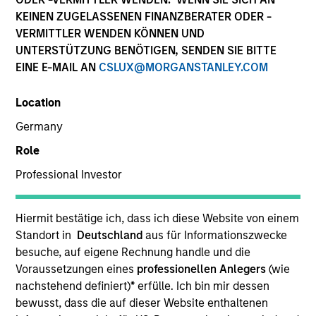
KEINEN ZUGELASSENEN FINANZBERATER ODER -
VERMITTLER WENDEN KÖNNEN UND
UNTERSTÜTZUNG BENÖTIGEN, SENDEN SIE BITTE
EINE E-MAIL AN
CSLUX@MORGANSTANLEY.COM
Location
Germany
Role
YEARS OF INDUSTRY EXPERIENCE
Professional Investor
14
Years
TEAM
Hiermit bestätige ich, dass ich diese Website von einem
Standort in
Deutschland
aus für Informationszwecke
Eaton Vance Equity Team
besuche, auf eigene Rechnung handle und die
Voraussetzungen eines
professionellen Anlegers
(wie
nachstehend definiert)
*
erfülle. Ich bin mir dessen
bewusst, dass die auf dieser Website enthaltenen
Steven is a vice president of Morgan Stanley and an