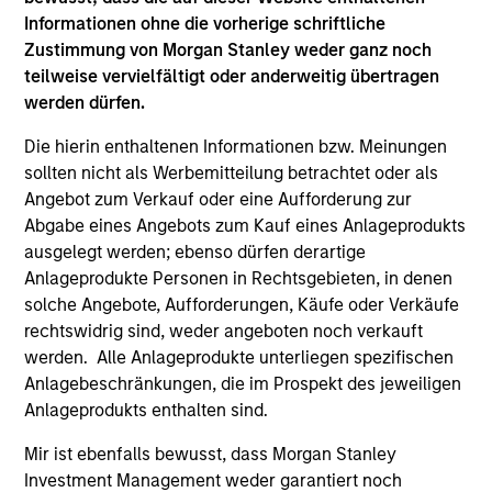
Informationen ohne die vorherige schriftliche
Zustimmung von Morgan Stanley weder ganz noch
teilweise vervielfältigt oder anderweitig übertragen
ARTICLE
AR
werden dürfen.
2026 Russell Reconstitution: A New
Eq
Die hierin enthaltenen Informationen bzw. Meinungen
Lens on Growth, Value and Active
Ov
sollten nicht als Werbemitteilung betrachtet oder als
Management
The 2026 Russell Reconstitution highlights a
eq
Angebot zum Verkauf oder eine Aufforderung zur
broader shift in today’s market: the traditional
Abgabe eines Angebots zum Kauf eines Anlageprodukts
lines between Growth and Value are becoming
ausgelegt werden; ebenso dürfen derartige
less distinct. Learn what Eaton Vance
Anlageprodukte Personen in Rechtsgebieten, in denen
investment teams think that means for
solche Angebote, Aufforderungen, Käufe oder Verkäufe
portfolio construction, diversification and
rechtswidrig sind, weder angeboten noch verkauft
where they see opportunities for active
werden. Alle Anlageprodukte unterliegen spezifischen
investors.
03-AUG-2026
14-
Anlagebeschränkungen, die im Prospekt des jeweiligen
Anlageprodukts enthalten sind.
Mir ist ebenfalls bewusst, dass Morgan Stanley
Investment Management weder garantiert noch