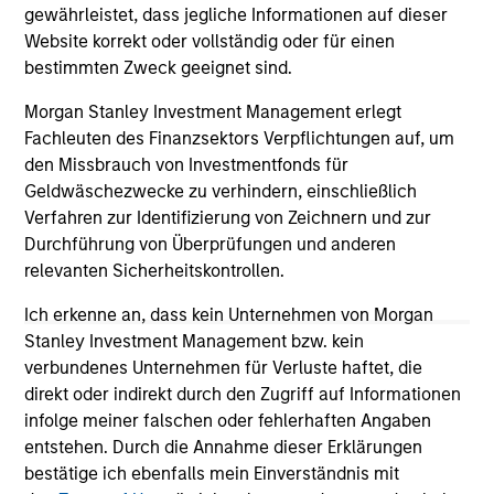
gewährleistet, dass jegliche Informationen auf dieser
Website korrekt oder vollständig oder für einen
bestimmten Zweck geeignet sind.
May not represent all Team Members.
Morgan Stanley Investment Management erlegt
The information on this page is for informational
Fachleuten des Finanzsektors Verpflichtungen auf, um
purposes only. The information contained herein does
not constitute and should not be construed as an
den Missbrauch von Investmentfonds für
offering of advisory services or an offer to sell or a
Geldwäschezwecke zu verhindern, einschließlich
solicitation of an offer to buy any securities in any
Verfahren zur Identifizierung von Zeichnern und zur
jurisdiction in which such offer or solicitation,
Durchführung von Überprüfungen und anderen
purchase or sale would be unlawful under the
securities, insurance or other laws of such jurisdiction.
relevanten Sicherheitskontrollen.
All investing involves risks, including a loss of principal.
Ich erkenne an, dass kein Unternehmen von Morgan
Stanley Investment Management bzw. kein
Please refer to the strategy detail page for important
verbundenes Unternehmen für Verluste haftet, die
information on the strategy, including additional risk
direkt oder indirekt durch den Zugriff auf Informationen
considerations.
infolge meiner falschen oder fehlerhaften Angaben
entstehen. Durch die Annahme dieser Erklärungen
bestätige ich ebenfalls mein Einverständnis mit