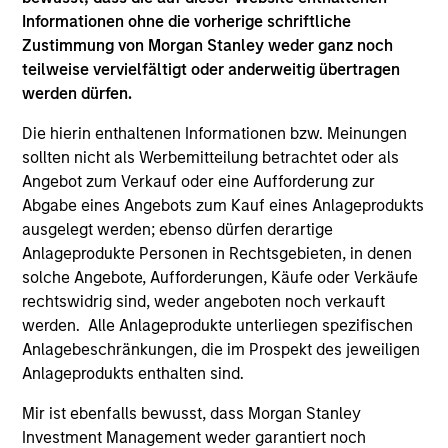
Informationen ohne die vorherige schriftliche
Sofia holds a Masters of Science from Imperial
Zustimmung von Morgan Stanley weder ganz noch
College London, a Chinese Language & Culture
teilweise vervielfältigt oder anderweitig übertragen
Certificate from Tsinghua University and a
werden dürfen.
Postgraduate Certificate in Laws and Bachelor of
Die hierin enthaltenen Informationen bzw. Meinungen
Laws from the University of Hong Kong. Sofia is a
sollten nicht als Werbemitteilung betrachtet oder als
Certified ESG Analyst® with the European
Angebot zum Verkauf oder eine Aufforderung zur
Federation of Financial Analysts. She also has CFA
Abgabe eines Angebots zum Kauf eines Anlageprodukts
UK Certificates in ESG Investing, Impact Investing
ausgelegt werden; ebenso dürfen derartige
and a Sustainability and Climate Risk Certificate
Anlageprodukte Personen in Rechtsgebieten, in denen
from the Global Association of Risk Professionals.
solche Angebote, Aufforderungen, Käufe oder Verkäufe
rechtswidrig sind, weder angeboten noch verkauft
werden. Alle Anlageprodukte unterliegen spezifischen
May not represent all Team Members.
Anlagebeschränkungen, die im Prospekt des jeweiligen
Anlageprodukts enthalten sind.
The information on this page is for informational
purposes only. The information contained herein does
Mir ist ebenfalls bewusst, dass Morgan Stanley
not constitute and should not be construed as an
Investment Management weder garantiert noch
offering of advisory services or an offer to sell or a