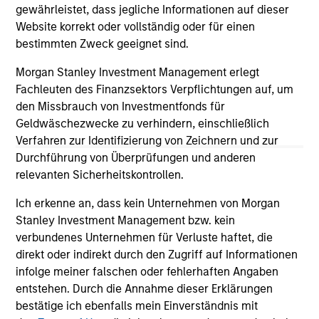
gewährleistet, dass jegliche Informationen auf dieser
solicitation of an offer to buy any securities in any
jurisdiction in which such offer or solicitation,
Website korrekt oder vollständig oder für einen
purchase or sale would be unlawful under the
bestimmten Zweck geeignet sind.
securities, insurance or other laws of such jurisdiction.
Morgan Stanley Investment Management erlegt
All investing involves risks, including a loss of principal.
Fachleuten des Finanzsektors Verpflichtungen auf, um
Please refer to the strategy detail page for important
den Missbrauch von Investmentfonds für
information on the strategy, including additional risk
Geldwäschezwecke zu verhindern, einschließlich
considerations.
Verfahren zur Identifizierung von Zeichnern und zur
Durchführung von Überprüfungen und anderen
relevanten Sicherheitskontrollen.
Ich erkenne an, dass kein Unternehmen von Morgan
Stanley Investment Management bzw. kein
verbundenes Unternehmen für Verluste haftet, die
direkt oder indirekt durch den Zugriff auf Informationen
infolge meiner falschen oder fehlerhaften Angaben
entstehen. Durch die Annahme dieser Erklärungen
bestätige ich ebenfalls mein Einverständnis mit