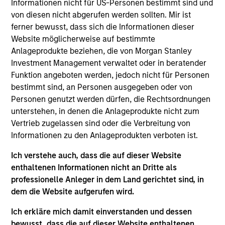
Informationen nicht für US-Personen bestimmt sind und
sustainability-related products across public and
von diesen nicht abgerufen werden sollten. Mir ist
private markets and the use of ESG tools and
ferner bewusst, dass sich die Informationen dieser
methodologies to achieve such strategies. Sofia
Website möglicherweise auf bestimmte
also analyses sustainability regulations and label
Anlageprodukte beziehen, die von Morgan Stanley
requirements to ensure sustainability-related
Investment Management verwaltet oder in beratender
product integrity and credibility. Other focus areas
Funktion angeboten werden, jedoch nicht für Personen
include ESG-related investment due diligence,
bestimmt sind, an Personen ausgegeben oder von
developing sustainability marketing and positioning,
Personen genutzt werden dürfen, die Rechtsordnungen
stewardship reporting, thought leadership and
unterstehen, in denen die Anlageprodukte nicht zum
training.
Vertrieb zugelassen sind oder die Verbreitung von
Informationen zu den Anlageprodukten verboten ist.
Sofia was previously a private equity and real
estate product and portfolio specialist, with
Ich verstehe auch, dass die auf dieser Website
experience in M&A, integration and institutional
enthaltenen Informationen nicht an Dritte als
client business development. She started her
professionelle Anleger in dem Land gerichtet sind, in
career as a PWM Fixed Income Sales & Trading
dem die Website aufgerufen wird.
Analyst in Morgan Stanley. Sofia has worked at the
Firm's New York and Hong Kong offices and is
Ich erkläre mich damit einverstanden und dessen
currently based in London.
bewusst, dass die auf dieser Website enthaltenen