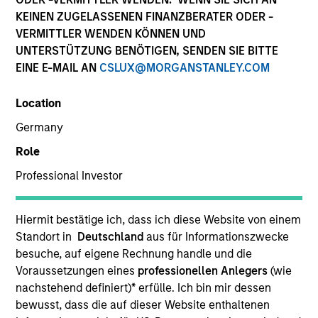
KEINEN ZUGELASSENEN FINANZBERATER ODER -
VERMITTLER WENDEN KÖNNEN UND
UNTERSTÜTZUNG BENÖTIGEN, SENDEN SIE BITTE
EINE E-MAIL AN
CSLUX@MORGANSTANLEY.COM
Location
Germany
Role
Professional Investor
YEARS OF INDUSTRY EXPERIENCE
17
Years
Hiermit bestätige ich, dass ich diese Website von einem
Standort in
Deutschland
aus für Informationszwecke
besuche, auf eigene Rechnung handle und die
Voraussetzungen eines
professionellen Anlegers
(wie
Sofia is the Head of Sustainability Strategy &
nachstehend definiert)
*
erfülle. Ich bin mir dessen
Solutions at MSIM, the investment management
bewusst, dass die auf dieser Website enthaltenen
arm of Morgan Stanley. She specialises in