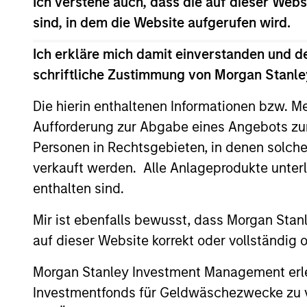
Team Insights
Ich verstehe auch, dass die auf dieser Webs
sind, in dem die Website aufgerufen wird.
Ich erkläre mich damit einverstanden und d
schriftliche Zustimmung von Morgan Stanley
Die hierin enthaltenen Informationen bzw. M
Aufforderung zur Abgabe eines Angebots zu
Personen in Rechtsgebieten, in denen solch
verkauft werden. Alle Anlageprodukte unter
ARTICLE
enthalten sind.
The MSIM Quantitative
Mir ist ebenfalls bewusst, dass Morgan Sta
Duration Strategy Model: A
auf dieser Website korrekt oder vollständig
Factor-Based Approach to
Anton Heese and Matas Vala explore the
Morgan Stanley Investment Management erle
Managing Interest Rates
Quantitative Duration Strategy Model, one
Investmentfonds für Geldwäschezwecke zu ver
of the proprietary tools the team uses to