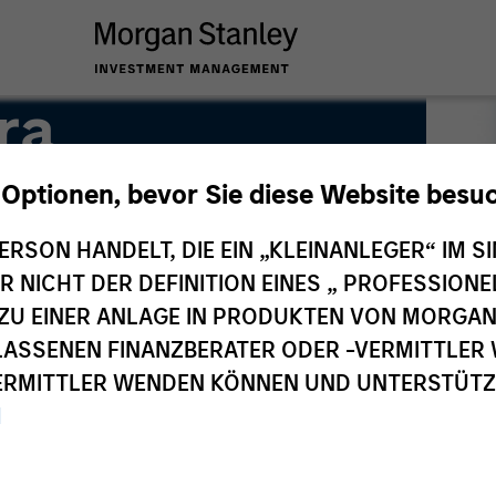
ra
 Optionen, bevor Sie diese Website besu
ERSON HANDELT, DIE EIN „KLEINANLEGER“ IM SI
DER NICHT DER DEFINITION EINES „ PROFESSIO
EN ZU EINER ANLAGE IN PRODUKTEN VON MORG
ELASSENEN FINANZBERATER ODER -VERMITTLER 
RMITTLER WENDEN KÖNNEN UND UNTERSTÜTZUN
M