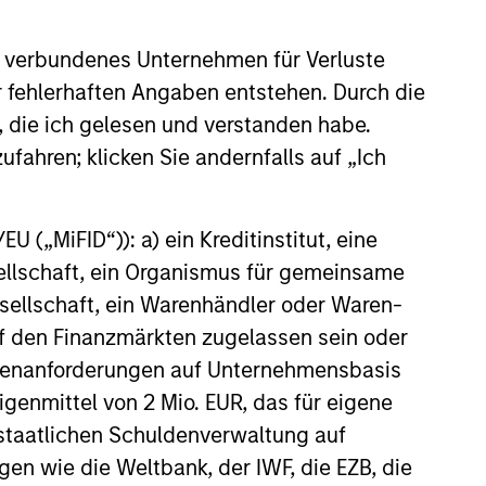
 sectors, and where we see
es as valuations remain tight
ion rises.
 verbundenes Unternehmen für Verluste
er fehlerhaften Angaben entstehen. Durch die
6
, die ich gelesen und verstanden habe.
ufahren; klicken Sie andernfalls auf „Ich
 („MiFID“)): a) ein Kreditinstitut, eine
sellschaft, ein Organismus für gemeinsame
onstitute and should not be construed as an
ellschaft, ein Warenhändler oder Waren-
ction in which such offer or solicitation,
 auf den Finanzmärkten zugelassen sein oder
ößenanforderungen auf Unternehmensbasis
Eigenmittel von 2 Mio. EUR, das für eigene
nsiderations.
r staatlichen Schuldenverwaltung auf
gen wie die Weltbank, der IWF, die EZB, die