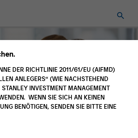
chen.
NNE DER RICHTLINIE 2011/61/EU (AIFMD)
NELLEN ANLEGERS“ (WIE NACHSTEHEND
AN STANLEY INVESTMENT MANAGEMENT
WENDEN. WENN SIE SICH AN KEINEN
G BENÖTIGEN, SENDEN SIE BITTE EINE