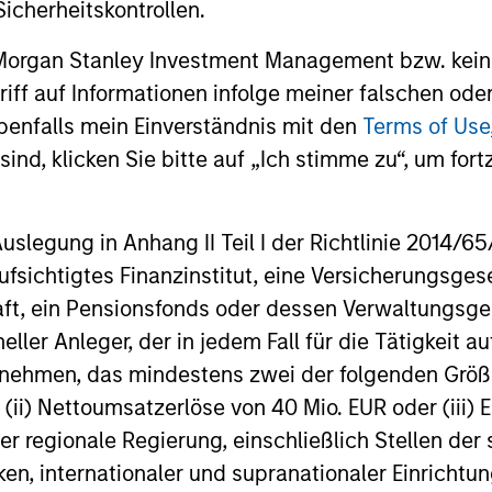
securitized
key issues.
icherheitskontrollen.
opportuniti
and dispers
 Morgan Stanley Investment Management bzw. kein
ugriff auf Informationen infolge meiner falschen od
30-JUL-2026
28-JUL-202
benfalls mein Einverständnis mit den
Terms of Use
ind, klicken Sie bitte auf „Ich stimme zu“, um fortz
egung in Anhang II Teil I der Richtlinie 2014/65/EU
fsichtigtes Finanzinstitut, eine Versicherungsge
nal purposes only. The information contained herein does not c
t, ein Pensionsfonds oder dessen Verwaltungsges
or a solicitation of an offer to buy any securities in any jurisdi
curities, insurance or other laws of such jurisdiction.
neller Anleger, der in jedem Fall für die Tätigkeit
principal.
ernehmen, das mindestens zwei der folgenden Gr
, (ii) Nettoumsatzerlöse von 40 Mio. EUR oder (iii) 
ortant information on the strategy, including additional risk co
er regionale Regierung, einschließlich Stellen de
ken, internationaler und supranationaler Einrichtun