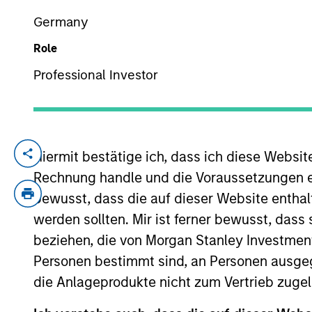
Germany
Role
YEARS OF INDUSTRY EXPERIENCE
8
Years
Professional Investor
Hiermit bestätige ich, dass ich diese Websi
Shane McNamara is an Associate Portfol
Rechnung handle und die Voraussetzungen 
He began his career in the investment ind
bewusst, dass die auf dieser Website enthal
analyst in the High Yield and Emerging 
werden sollten. Mir ist ferner bewusst, das
He has been a member of the Broad Marke
beziehen, die von Morgan Stanley Investmen
in Government.
Personen bestimmt sind, an Personen ausge
die Anlageprodukte nicht zum Vertrieb zugel