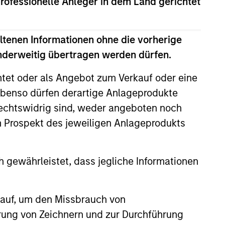
professionelle Anleger in dem Land gerichtet
ltenen Informationen ohne die vorherige
anderweitig übertragen werden dürfen.
htet oder als Angebot zum Verkauf oder eine
benso dürfen derartige Anlageprodukte
rechtswidrig sind, weder angeboten noch
m Prospekt des jeweiligen Anlageprodukts
XED INCOME BULLETIN
uilt on Resilience
 gewährleistet, dass jegliche Informationen
atest fixed income video
a concise look at how markets
 auf, um den Missbrauch von
June’s challenges, why demand
erung von Zeichnern und zur Durchführung
continues to support credit and