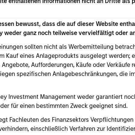
ite enthaltenen Informationen nicht an Dritte als 
essen bewusst, dass die auf dieser Website entha
 weder ganz noch teilweise vervielfältigt oder 
einungen sollten nicht als Werbemitteilung betrac
m Kauf eines Anlageprodukts ausgelegt werden; e
e Angebote, Aufforderungen, Käufe oder Verkäufe 
liegen spezifischen Anlagebeschränkungen, die i
ARTICLE
GLOBAL FI
Broad Markets Fixed Income
Video: B
nley Investment Management weder garantiert noch
Multi-Sector Playbook: A
 oder für einen bestimmten Zweck geeignet sind.
Watch our l
World of Increasing
update for 
What should fixed income investors be
gt Fachleuten des Finanzsektors Verpflichtungen
Dispersion
navigated 
watching for the rest of 2026? The Broad
hindern, einschließlich Verfahren zur Identifizi
for income 
Markets Fixed Income team explores the