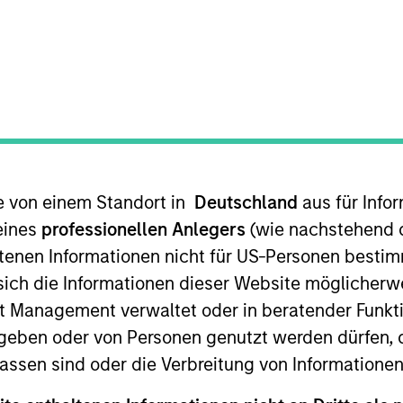
TEAM
Broad Markets Fixed
Income Team
te von einem Standort in
Deutschland
aus für Info
io Manager on the Broad Markets Fixed Income Team.
eines
professionellen Anlegers
(wie nachstehend d
ustry at Morgan Stanley in 2018. During his time at the
tenen Informationen nicht für US-Personen bestim
Markets teams in both New York and London.
s sich die Informationen dieser Website mögliche
ts team since 2022. Shane graduated from Harvard Uni
t Management verwaltet oder in beratender Funkti
geben oder von Personen genutzt werden dürfen, 
assen sind oder die Verbreitung von Informatione