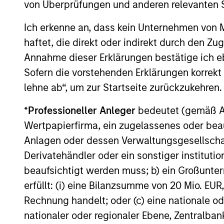
enhance their investment process, as it
von Überprüfungen und anderen relevanten S
helps provide structure and rigour with
Ich erkenne an, dass kein Unternehmen von
identifying and processing relevant and
important data.
haftet, die direkt oder indirekt durch den Z
05-AUG-2026
Annahme dieser Erklärungen bestätige ich e
Sofern die vorstehenden Erklärungen korrekt s
lehne ab“, um zur Startseite zurückzukehren.
*
Professioneller Anleger
bedeutet (gemäß Ausl
May not represent all Team Members.
Wertpapierfirma, ein zugelassenes oder beau
The information on this page is for informatio
Anlagen oder dessen Verwaltungsgesellschaf
offering of advisory services or an offer to sell 
purchase or sale would be unlawful under the se
Derivatehändler oder ein sonstiger institutio
All investing involves risks, including a loss of 
beaufsichtigt werden muss; b) ein Großunt
erfüllt: (i) eine Bilanzsumme von 20 Mio. EUR
Please refer to the strategy detail page for imp
Rechnung handelt; oder (c) eine nationale od
nationaler oder regionaler Ebene, Zentralban