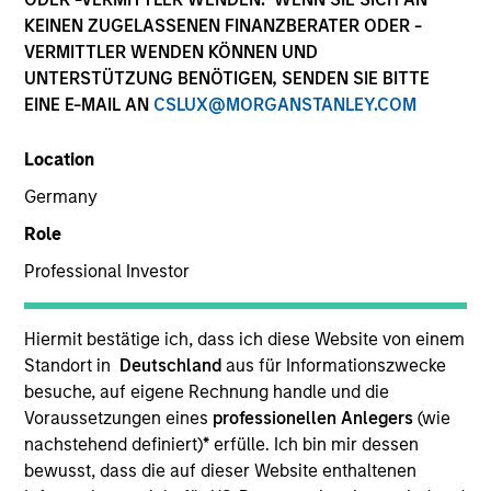
KEINEN ZUGELASSENEN FINANZBERATER ODER -
VERMITTLER WENDEN KÖNNEN UND
UNTERSTÜTZUNG BENÖTIGEN, SENDEN SIE BITTE
EINE E-MAIL AN
CSLUX@MORGANSTANLEY.COM
Location
Germany
Role
YEARS OF INDUSTRY EXPERIENCE
Professional Investor
16
Years
Hiermit bestätige ich, dass ich diese Website von einem
Standort in
Deutschland
aus für Informationszwecke
Sarah is a portfolio specialist on the International
besuche, auf eigene Rechnung handle und die
Equity team, based in London. She joined Morgan
Voraussetzungen eines
professionellen Anlegers
(wie
Stanley in November 2024 and has 15 years of
nachstehend definiert)
*
erfülle. Ich bin mir dessen
industry experience. Prior to joining the firm, she
bewusst, dass die auf dieser Website enthaltenen