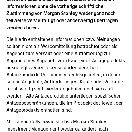
Informationen ohne die vorherige schriftliche
Zustimmung von Morgan Stanley weder ganz noch
teilweise vervielfältigt oder anderweitig übertragen
werden dürfen.
BRIGHT PROSPECTS
BR
Die hierin enthaltenen Informationen bzw. Meinungen
Bright Prospects Podcast: Episode 3
Br
sollten nicht als Werbemitteilung betrachtet oder als
Angebot zum Verkauf oder eine Aufforderung zur
Fresh from his annual research trip to China,
Fro
Abgabe eines Angebots zum Kauf eines Anlageprodukts
Global Stars PM Alex Gabriele joins Portfolio
mod
ausgelegt werden; ebenso dürfen derartige
Specialist Sarah Hudson for episode 3 of the
and
Anlageprodukte Personen in Rechtsgebieten, in denen
Bright Prospects podcast to share what he saw
th
solche Angebote, Aufforderungen, Käufe oder Verkäufe
on the ground - including the EV-filled streets
Glo
rechtswidrig sind, weder angeboten noch verkauft
of Shanghai and robotics businesses moving
Sp
werden. Alle Anlageprodukte unterliegen spezifischen
from prototypes to real-world deployment - as
the
Anlagebeschränkungen, die im Prospekt des jeweiligen
he sought to uncover the next generation of
th
Anlageprodukts enthalten sind.
exciting growth companies trading at
Is 
07-JUL-2026
05
compelling valuations.
ti
Mir ist ebenfalls bewusst, dass Morgan Stanley
ho
Investment Management weder garantiert noch