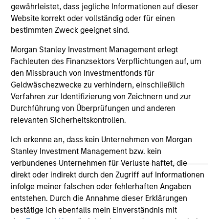
an
gewährleistet, dass jegliche Informationen auf dieser
wo
Website korrekt oder vollständig oder für einen
di
bestimmten Zweck geeignet sind.
fut
Morgan Stanley Investment Management erlegt
Fachleuten des Finanzsektors Verpflichtungen auf, um
den Missbrauch von Investmentfonds für
May not represent all Team Members.
Geldwäschezwecke zu verhindern, einschließlich
Verfahren zur Identifizierung von Zeichnern und zur
The information on this page is for informational
purposes only. The information contained herein does
Durchführung von Überprüfungen und anderen
not constitute and should not be construed as an
relevanten Sicherheitskontrollen.
offering of advisory services or an offer to sell or a
solicitation of an offer to buy any securities in any
Ich erkenne an, dass kein Unternehmen von Morgan
jurisdiction in which such offer or solicitation,
Stanley Investment Management bzw. kein
purchase or sale would be unlawful under the
securities, insurance or other laws of such jurisdiction.
verbundenes Unternehmen für Verluste haftet, die
direkt oder indirekt durch den Zugriff auf Informationen
All investing involves risks, including a loss of principal.
infolge meiner falschen oder fehlerhaften Angaben
entstehen. Durch die Annahme dieser Erklärungen
Please refer to the strategy detail page for important
information on the strategy, including additional risk
bestätige ich ebenfalls mein Einverständnis mit
considerations.