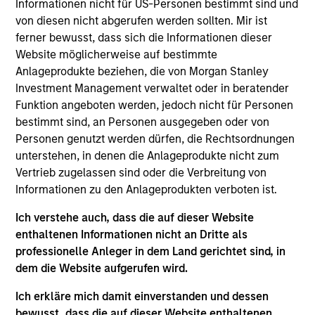
spent 13 years at BlackRock, most recently as Head
Informationen nicht für US-Personen bestimmt sind und
of Product Strategy for the Global and UK
von diesen nicht abgerufen werden sollten. Mir ist
Fundamental Equity teams. Prior to that Sarah
ferner bewusst, dass sich die Informationen dieser
worked in Investment Relations at a multi-strategy
Website möglicherweise auf bestimmte
hedge fund. Sarah started her career in consulting
Anlageprodukte beziehen, die von Morgan Stanley
for the third sector, working on fundraising
Investment Management verwaltet oder in beratender
campaigns across a range of charities. Sarah holds
Funktion angeboten werden, jedoch nicht für Personen
a MSc in Sociology and BSc in Psychology, both
bestimmt sind, an Personen ausgegeben oder von
from Oriel College, Oxford University.
Personen genutzt werden dürfen, die Rechtsordnungen
unterstehen, in denen die Anlageprodukte nicht zum
Vertrieb zugelassen sind oder die Verbreitung von
Informationen zu den Anlageprodukten verboten ist.
Team Insights
Ich verstehe auch, dass die auf dieser Website
enthaltenen Informationen nicht an Dritte als
professionelle Anleger in dem Land gerichtet sind, in
dem die Website aufgerufen wird.
Ich erkläre mich damit einverstanden und dessen
bewusst, dass die auf dieser Website enthaltenen