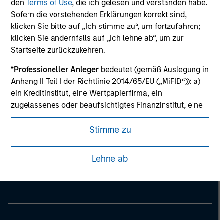
den
Terms of Use
, die ich gelesen und verstanden habe.
Sofern die vorstehenden Erklärungen korrekt sind,
klicken Sie bitte auf „Ich stimme zu“, um fortzufahren;
klicken Sie andernfalls auf „Ich lehne ab“, um zur
Startseite zurückzukehren.
*
Professioneller Anleger
bedeutet (gemäß Auslegung in
Anhang II Teil I der Richtlinie 2014/65/EU („MiFID“)): a)
ein Kreditinstitut, eine Wertpapierfirma, ein
zugelassenes oder beaufsichtigtes Finanzinstitut, eine
Versicherungsgesellschaft, ein Organismus für
gemeinsame Anlagen oder dessen
Stimme zu
Verwaltungsgesellschaft, ein Pensionsfonds oder
Morgan Stanley
dessen Verwaltungsgesellschaft, ein Warenhändler
Lehne ab
Morgan Stanley Careers
oder Waren-Derivatehändler oder ein sonstiger
institutioneller Anleger, der in jedem Fall für die Tätigkeit
auf den Finanzmärkten zugelassen sein oder
beaufsichtigt werden muss; b) ein Großunternehmen,
das mindestens zwei der folgenden