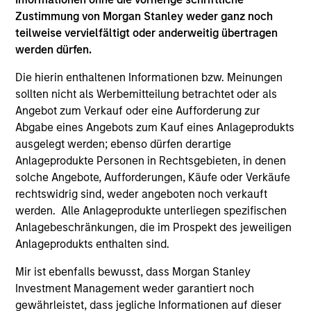
Zustimmung von Morgan Stanley weder ganz noch
teilweise vervielfältigt oder anderweitig übertragen
werden dürfen.
Team Insights
Die hierin enthaltenen Informationen bzw. Meinungen
sollten nicht als Werbemitteilung betrachtet oder als
Angebot zum Verkauf oder eine Aufforderung zur
Abgabe eines Angebots zum Kauf eines Anlageprodukts
ausgelegt werden; ebenso dürfen derartige
Anlageprodukte Personen in Rechtsgebieten, in denen
solche Angebote, Aufforderungen, Käufe oder Verkäufe
rechtswidrig sind, weder angeboten noch verkauft
werden. Alle Anlageprodukte unterliegen spezifischen
Anlagebeschränkungen, die im Prospekt des jeweiligen
ARTICLE
AR
Anlageprodukts enthalten sind.
2026 Russell Reconstitution: A New
Eq
Mir ist ebenfalls bewusst, dass Morgan Stanley
Lens on Growth, Value and Active
Investment Management weder garantiert noch
Ov
Management
gewährleistet, dass jegliche Informationen auf dieser
The 2026 Russell Reconstitution highlights a
eq