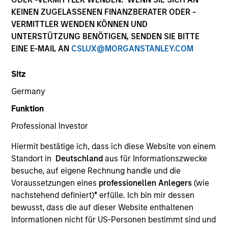
KEINEN ZUGELASSENEN FINANZBERATER ODER -
VERMITTLER WENDEN KÖNNEN UND
UNTERSTÜTZUNG BENÖTIGEN, SENDEN SIE BITTE
EINE E-MAIL AN
CSLUX@MORGANSTANLEY.COM
Sitz
Germany
Funktion
YEARS OF INDUSTRY EXPERIENCE
Professional Investor
26
Years
Hiermit bestätige ich, dass ich diese Website von einem
TEAM
Standort in
Deutschland
aus für Informationszwecke
besuche, auf eigene Rechnung handle und die
Eaton Vance Equity Team
Voraussetzungen eines
professionellen Anlegers
(wie
nachstehend definiert)
*
erfülle. Ich bin mir dessen
bewusst, dass die auf dieser Website enthaltenen
Samantha is a managing director of Morgan
Informationen nicht für US-Personen bestimmt sind und