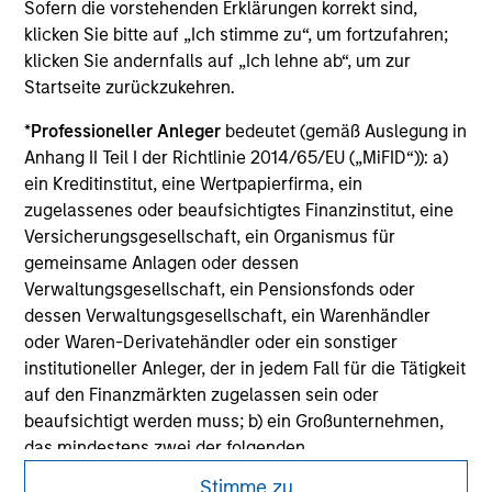
Sofern die vorstehenden Erklärungen korrekt sind,
not constitute and should not be construed as an
klicken Sie bitte auf „Ich stimme zu“, um fortzufahren;
offering of advisory services or an offer to sell or a
solicitation of an offer to buy any securities in any
klicken Sie andernfalls auf „Ich lehne ab“, um zur
jurisdiction in which such offer or solicitation,
Startseite zurückzukehren.
purchase or sale would be unlawful under the
securities, insurance or other laws of such jurisdiction.
*
Professioneller Anleger
bedeutet (gemäß Auslegung in
Anhang II Teil I der Richtlinie 2014/65/EU („MiFID“)): a)
All investing involves risks, including a loss of principal.
ein Kreditinstitut, eine Wertpapierfirma, ein
Please refer to the strategy detail page for important
zugelassenes oder beaufsichtigtes Finanzinstitut, eine
information on the strategy, including additional risk
Versicherungsgesellschaft, ein Organismus für
considerations.
gemeinsame Anlagen oder dessen
Verwaltungsgesellschaft, ein Pensionsfonds oder
dessen Verwaltungsgesellschaft, ein Warenhändler
oder Waren-Derivatehändler oder ein sonstiger
institutioneller Anleger, der in jedem Fall für die Tätigkeit
auf den Finanzmärkten zugelassen sein oder
beaufsichtigt werden muss; b) ein Großunternehmen,
das mindestens zwei der folgenden
Größenanforderungen auf Unternehmensbasis erfüllt: (i)
Stimme zu