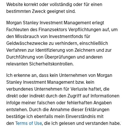
Website korrekt oder vollständig oder für einen
broader shift in today’s market: the traditional
bestimmten Zweck geeignet sind.
lines between Growth and Value are becoming
less distinct. Learn what Eaton Vance
Morgan Stanley Investment Management erlegt
investment teams think that means for
Fachleuten des Finanzsektors Verpflichtungen auf, um
portfolio construction, diversification and
den Missbrauch von Investmentfonds für
where they see opportunities for active
Geldwäschezwecke zu verhindern, einschließlich
investors.
03-AUG-2026
14-
Verfahren zur Identifizierung von Zeichnern und zur
Durchführung von Überprüfungen und anderen
relevanten Sicherheitskontrollen.
Ich erkenne an, dass kein Unternehmen von Morgan
Stanley Investment Management bzw. kein
verbundenes Unternehmen für Verluste haftet, die
direkt oder indirekt durch den Zugriff auf Informationen
infolge meiner falschen oder fehlerhaften Angaben
entstehen. Durch die Annahme dieser Erklärungen
May not represent all Team Members.
bestätige ich ebenfalls mein Einverständnis mit
The information on this page is for informational
den
Terms of Use
, die ich gelesen und verstanden habe.
purposes only. The information contained herein does