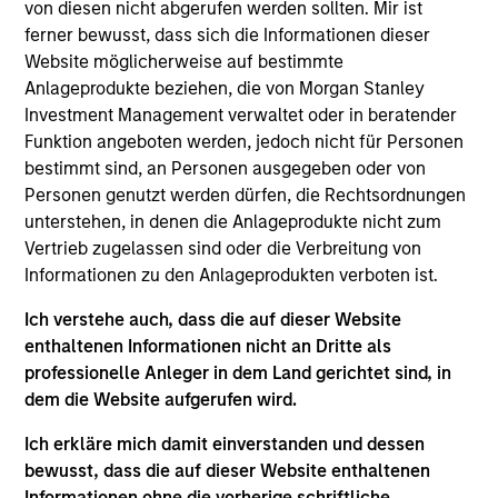
Stanley. She is a portfolio manager and an analyst
von diesen nicht abgerufen werden sollten. Mir ist
on the Eaton Vance Global team. As a portfolio
ferner bewusst, dass sich die Informationen dieser
manager, she is responsible for buy and sell
Website möglicherweise auf bestimmte
decisions, portfolio construction and risk
Anlageprodukte beziehen, die von Morgan Stanley
management for health care portfolios. She is
Investment Management verwaltet oder in beratender
primarily responsible for covering the health care
Funktion angeboten werden, jedoch nicht für Personen
sector for global large-cap and small-cap
bestimmt sind, an Personen ausgegeben oder von
portfolios. She joined Eaton Vance in 2015. Morgan
Personen genutzt werden dürfen, die Rechtsordnungen
Stanley acquired Eaton Vance in March 2021.
unterstehen, in denen die Anlageprodukte nicht zum
Samantha began her career in the investment
Vertrieb zugelassen sind oder die Verbreitung von
management industry in 2000. Before joining Eaton
Informationen zu den Anlageprodukten verboten ist.
Vance, she was an executive director and European
Ich verstehe auch, dass die auf dieser Website
and global health care portfolio manager at
enthaltenen Informationen nicht an Dritte als
Goldman Sachs Asset Management (GSAM) for 15
professionelle Anleger in dem Land gerichtet sind, in
years. She has also covered apparel/luxury goods,
dem die Website aufgerufen wird.
support services, leisure and cosmetics. Samantha
earned a J.D. from Università degli Studi La
Ich erkläre mich damit einverstanden und dessen
Sapienze and an MBA from INSEAD. She is a CFA
bewusst, dass die auf dieser Website enthaltenen
charterholder.
Informationen ohne die vorherige schriftliche