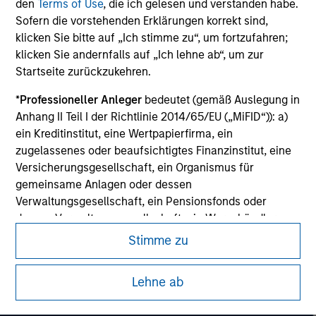
den
Terms of Use
, die ich gelesen und verstanden habe.
All investing involves risks, including a loss of principal.
Sofern die vorstehenden Erklärungen korrekt sind,
klicken Sie bitte auf „Ich stimme zu“, um fortzufahren;
Please refer to the strategy detail page for important
information on the strategy, including additional risk
klicken Sie andernfalls auf „Ich lehne ab“, um zur
considerations.
Startseite zurückzukehren.
*
Professioneller Anleger
bedeutet (gemäß Auslegung in
Anhang II Teil I der Richtlinie 2014/65/EU („MiFID“)): a)
ein Kreditinstitut, eine Wertpapierfirma, ein
zugelassenes oder beaufsichtigtes Finanzinstitut, eine
Versicherungsgesellschaft, ein Organismus für
gemeinsame Anlagen oder dessen
Verwaltungsgesellschaft, ein Pensionsfonds oder
dessen Verwaltungsgesellschaft, ein Warenhändler
oder Waren-Derivatehändler oder ein sonstiger
Stimme zu
institutioneller Anleger, der in jedem Fall für die Tätigkeit
auf den Finanzmärkten zugelassen sein oder
Morgan Stanley
Lehne ab
beaufsichtigt werden muss; b) ein Großunternehmen,
Morgan Stanley Careers
das mindestens zwei der folgenden