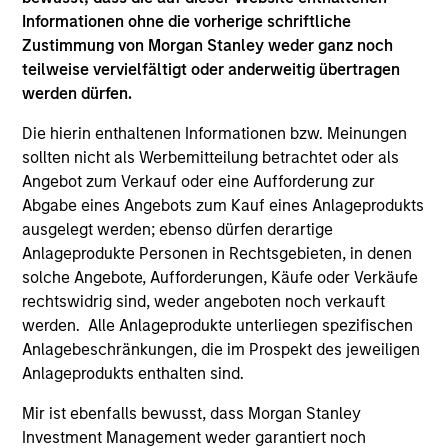
Informationen ohne die vorherige schriftliche
Zustimmung von Morgan Stanley weder ganz noch
teilweise vervielfältigt oder anderweitig übertragen
werden dürfen.
Die hierin enthaltenen Informationen bzw. Meinungen
sollten nicht als Werbemitteilung betrachtet oder als
Angebot zum Verkauf oder eine Aufforderung zur
Abgabe eines Angebots zum Kauf eines Anlageprodukts
ausgelegt werden; ebenso dürfen derartige
Anlageprodukte Personen in Rechtsgebieten, in denen
ARTICLE
AL
solche Angebote, Aufforderungen, Käufe oder Verkäufe
rechtswidrig sind, weder angeboten noch verkauft
Private Credit Market Monitor - Q2
Pr
werden. Alle Anlageprodukte unterliegen spezifischen
2026
We
Anlagebeschränkungen, die im Prospekt des jeweiligen
Timely insights on the private credit landscape,
be
Anlageprodukts enthalten sind.
exploring the trends, market developments,
cr
and investment considerations shaping the
fi
Mir ist ebenfalls bewusst, dass Morgan Stanley
asset class.
cyc
Investment Management weder garantiert noch