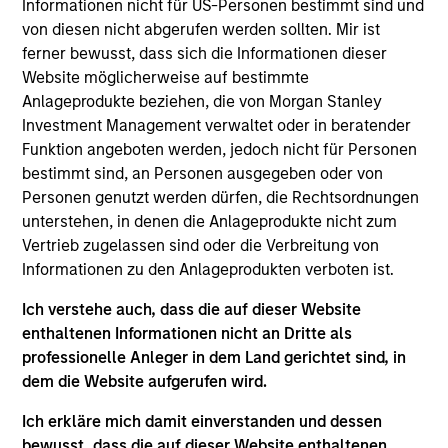
Informationen nicht für US-Personen bestimmt sind und
and is a member of the Morgan Stanley Private
von diesen nicht abgerufen werden sollten. Mir ist
Credit team, where he focuses on originating and
ferner bewusst, dass sich die Informationen dieser
underwriting investment opportunities. Mr. Sherr
Website möglicherweise auf bestimmte
joined Morgan Stanley in 2022 and has 10 years of
Anlageprodukte beziehen, die von Morgan Stanley
relevant industry experience. Prior to joining
Investment Management verwaltet oder in beratender
Morgan Stanley, Mr. Sherr was an Associate in the
Funktion angeboten werden, jedoch nicht für Personen
Leveraged Finance group at BMO Capital Markets
bestimmt sind, an Personen ausgegeben oder von
where he was responsible for originating and
Personen genutzt werden dürfen, die Rechtsordnungen
structuring leveraged loans and high yield bonds
unterstehen, in denen die Anlageprodukte nicht zum
for sponsor-backed and non-sponsored companies.
Vertrieb zugelassen sind oder die Verbreitung von
Mr. Sherr began his career working in Audit and
Informationen zu den Anlageprodukten verboten ist.
Advisory positions at Deloitte and Duff & Phelps. Mr.
Sherr earned a Bachelor of Science in Accounting
Ich verstehe auch, dass die auf dieser Website
from the Leventhal School of Accounting at the
enthaltenen Informationen nicht an Dritte als
University of Southern California.
professionelle Anleger in dem Land gerichtet sind, in
dem die Website aufgerufen wird.
Ich erkläre mich damit einverstanden und dessen
Team Insights
bewusst, dass die auf dieser Website enthaltenen