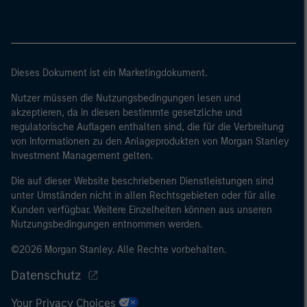
Größenanforderungen auf Unternehmensbasis erfüllt: (i)
eine Bilanzsumme von 20 Mio. EUR, (ii)
Nettoumsatzerlöse von 40 Mio. EUR oder (iii)
Eigenmittel von 2 Mio. EUR, das für eigene Rechnung
handelt; oder (c) eine nationale oder regionale
Dieses Dokument ist ein Marketingdokument.
Regierung, einschließlich Stellen der staatlichen
Nutzer müssen die Nutzungsbedingungen lesen und
Schuldenverwaltung auf nationaler oder regionaler
akzeptieren, da in diesen bestimmte gesetzliche und
Ebene, Zentralbanken, internationaler und
regulatorische Auflagen enthalten sind, die für die Verbreitung
supranationaler Einrichtungen wie die Weltbank, der
von Informationen zu den Anlageprodukten von Morgan Stanley
IWF, die EZB, die EIB und andere vergleichbare
Investment Management gelten.
internationale Organisationen, die auf eigene Rechnung
Die auf dieser Website beschriebenen Dienstleistungen sind
handeln.
unter Umständen nicht in allen Rechtsgebieten oder für alle
Kunden verfügbar. Weitere Einzelheiten können aus unseren
Bitte beachten Sie, dass die Definition eines
Nutzungsbedingungen entnommen werden.
professionellen Anlegers von der Definition der
Regulierungsbehörde des Landes abweichen kann, von
©2026 Morgan Stanley. Alle Rechte vorbehalten.
dem aus auf die Website zugegriffen wird.
Datenschutz
Your Privacy Choices