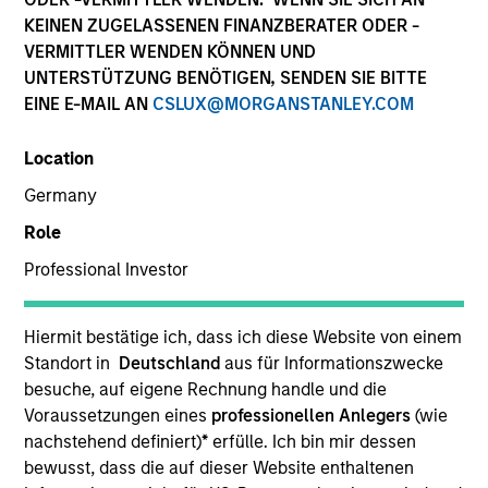
KEINEN ZUGELASSENEN FINANZBERATER ODER -
VERMITTLER WENDEN KÖNNEN UND
UNTERSTÜTZUNG BENÖTIGEN, SENDEN SIE BITTE
EINE E-MAIL AN
CSLUX@MORGANSTANLEY.COM
Location
Germany
Role
YEARS OF INDUSTRY EXPERIENCE
Professional Investor
11
Years
TEAM
Hiermit bestätige ich, dass ich diese Website von einem
Standort in
Deutschland
aus für Informationszwecke
North America Private Credit
besuche, auf eigene Rechnung handle und die
Voraussetzungen eines
professionellen Anlegers
(wie
nachstehend definiert)
*
erfülle. Ich bin mir dessen
bewusst, dass die auf dieser Website enthaltenen
Sam Sherr is a Vice President at Morgan Stanley