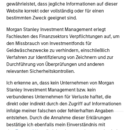
gewährleistet, dass jegliche Informationen auf dieser
Website korrekt oder vollständig oder für einen
bestimmten Zweck geeignet sind.
04-AUG-2026
16-
Morgan Stanley Investment Management erlegt
Fachleuten des Finanzsektors Verpflichtungen auf, um
den Missbrauch von Investmentfonds für
Geldwäschezwecke zu verhindern, einschließlich
Verfahren zur Identifizierung von Zeichnern und zur
Durchführung von Überprüfungen und anderen
relevanten Sicherheitskontrollen.
May not represent all Team Members.
Ich erkenne an, dass kein Unternehmen von Morgan
The information on this page is for informational
Stanley Investment Management bzw. kein
purposes only. The information contained herein does
not constitute and should not be construed as an
verbundenes Unternehmen für Verluste haftet, die
offering of advisory services or an offer to sell or a
direkt oder indirekt durch den Zugriff auf Informationen
solicitation of an offer to buy any securities in any
infolge meiner falschen oder fehlerhaften Angaben
jurisdiction in which such offer or solicitation,
entstehen. Durch die Annahme dieser Erklärungen
purchase or sale would be unlawful under the
securities, insurance or other laws of such jurisdiction.
bestätige ich ebenfalls mein Einverständnis mit