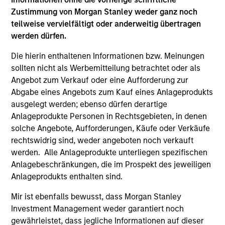
Zustimmung von Morgan Stanley weder ganz noch
teilweise vervielfältigt oder anderweitig übertragen
Team Insights
werden dürfen.
Die hierin enthaltenen Informationen bzw. Meinungen
sollten nicht als Werbemitteilung betrachtet oder als
Angebot zum Verkauf oder eine Aufforderung zur
Abgabe eines Angebots zum Kauf eines Anlageprodukts
ausgelegt werden; ebenso dürfen derartige
Anlageprodukte Personen in Rechtsgebieten, in denen
solche Angebote, Aufforderungen, Käufe oder Verkäufe
rechtswidrig sind, weder angeboten noch verkauft
werden. Alle Anlageprodukte unterliegen spezifischen
PRESS RELEASE
AL
Anlagebeschränkungen, die im Prospekt des jeweiligen
Anlageprodukts enthalten sind.
Morgan Stanley Energy Partners
Pr
Announces Strategic Partnership with
Mir ist ebenfalls bewusst, dass Morgan Stanley
The
SolMicroGrid
Investment Management weder garantiert noch
Investment funds managed by Morgan Stanley
no
gewährleistet, dass jegliche Informationen auf dieser
Energy Partners (MSEP), part of Morgan
dir