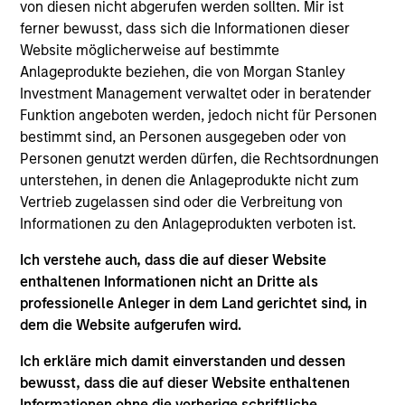
Stanley and is based in New York. Mr. Jordan joined
von diesen nicht abgerufen werden sollten. Mir ist
Morgan Stanley in 2009 as an Analyst in the
ferner bewusst, dass sich die Informationen dieser
Investment Banking Division, working in the firm’s
Website möglicherweise auf bestimmte
Natural Resources Group in Houston. He joined
Anlageprodukte beziehen, die von Morgan Stanley
Morgan Stanley Capital Partners (MSCP) in New
Investment Management verwaltet oder in beratender
York in 2011 and focused on investments in the
Funktion angeboten werden, jedoch nicht für Personen
energy sector, prior to joining Morgan Stanley
bestimmt sind, an Personen ausgegeben oder von
Energy Partners (MSEP) upon its inception as a
Personen genutzt werden dürfen, die Rechtsordnungen
separate investing team in 2015. Mr. Jordan
unterstehen, in denen die Anlageprodukte nicht zum
currently serves on the Board of Directors of
Vertrieb zugelassen sind oder die Verbreitung von
Sterling Energy, a portfolio company of MSCP, and
Informationen zu den Anlageprodukten verboten ist.
of Specialized Desanders, M.G. Bryan, SolMicroGrid
Ich verstehe auch, dass die auf dieser Website
and Durango Midstream, all MSEP portfolio
enthaltenen Informationen nicht an Dritte als
companies. Mr. Jordan holds a B.B.A. in Finance and
professionelle Anleger in dem Land gerichtet sind, in
the Business Honors Program from the McCombs
dem die Website aufgerufen wird.
School of Business at the University of Texas at
Austin and a B.A. in the Plan II Honors Program from
Ich erkläre mich damit einverstanden und dessen
the University of Texas at Austin.
bewusst, dass die auf dieser Website enthaltenen
Informationen ohne die vorherige schriftliche