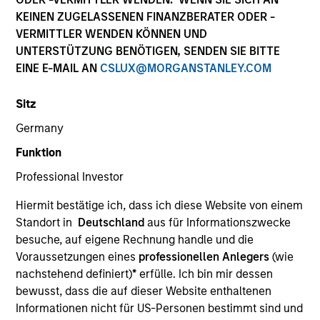
KEINEN ZUGELASSENEN FINANZBERATER ODER -
VERMITTLER WENDEN KÖNNEN UND
UNTERSTÜTZUNG BENÖTIGEN, SENDEN SIE BITTE
EINE E-MAIL AN
CSLUX@MORGANSTANLEY.COM
Sitz
Germany
Funktion
YEARS OF INDUSTRY EXPERIENCE
Professional Investor
17
Years
Hiermit bestätige ich, dass ich diese Website von einem
TEAM
Standort in
Deutschland
aus für Informationszwecke
besuche, auf eigene Rechnung handle und die
Morgan Stanley Energy Partners
Voraussetzungen eines
professionellen Anlegers
(wie
nachstehend definiert)
*
erfülle. Ich bin mir dessen
bewusst, dass die auf dieser Website enthaltenen
Ryan Jordan is an Executive Director of Morgan
Informationen nicht für US-Personen bestimmt sind und