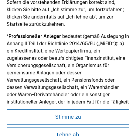
Sofern die vorstehenden Erklärungen korrekt sind,
purchase or sale would be unlawful under the
klicken Sie bitte auf „Ich stimme zu“, um fortzufahren;
securities, insurance or other laws of such jurisdiction.
klicken Sie andernfalls auf „Ich lehne ab“, um zur
All investing involves risks, including a loss of principal.
Startseite zurückzukehren.
Please refer to the strategy detail page for important
*
Professioneller Anleger
bedeutet (gemäß Auslegung in
information on the strategy, including additional risk
Anhang II Teil I der Richtlinie 2014/65/EU („MiFID“)): a)
considerations.
ein Kreditinstitut, eine Wertpapierfirma, ein
zugelassenes oder beaufsichtigtes Finanzinstitut, eine
Versicherungsgesellschaft, ein Organismus für
gemeinsame Anlagen oder dessen
Verwaltungsgesellschaft, ein Pensionsfonds oder
dessen Verwaltungsgesellschaft, ein Warenhändler
oder Waren-Derivatehändler oder ein sonstiger
institutioneller Anleger, der in jedem Fall für die Tätigkeit
auf den Finanzmärkten zugelassen sein oder
beaufsichtigt werden muss; b) ein Großunternehmen,
Stimme zu
das mindestens zwei der folgenden
Größenanforderungen auf Unternehmensbasis erfüllt: (i)
Morgan Stanley
Lehne ab