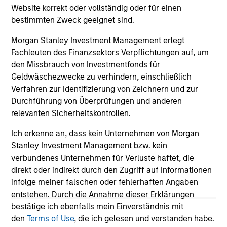
Website korrekt oder vollständig oder für einen
Stanley Investment Management, announced
bestimmten Zweck geeignet sind.
today that they have completed an investment
in Alpharetta, Georgia-based SolMicroGrid.
Morgan Stanley Investment Management erlegt
This strategic partnership will support the
Fachleuten des Finanzsektors Verpflichtungen auf, um
growth of SolMicroGrid’s business, which
den Missbrauch von Investmentfonds für
offers innovative microgrid solutions through
07-JAN-2021
16-
Geldwäschezwecke zu verhindern, einschließlich
an Energy-as-a-Service (EaaS) business
Verfahren zur Identifizierung von Zeichnern und zur
model.
Durchführung von Überprüfungen und anderen
relevanten Sicherheitskontrollen.
Ich erkenne an, dass kein Unternehmen von Morgan
Stanley Investment Management bzw. kein
verbundenes Unternehmen für Verluste haftet, die
May not represent all Team Members.
direkt oder indirekt durch den Zugriff auf Informationen
The information on this page is for informational
infolge meiner falschen oder fehlerhaften Angaben
purposes only. The information contained herein does
entstehen. Durch die Annahme dieser Erklärungen
not constitute and should not be construed as an
bestätige ich ebenfalls mein Einverständnis mit
offering of advisory services or an offer to sell or a
solicitation of an offer to buy any securities in any
den
Terms of Use
, die ich gelesen und verstanden habe.
jurisdiction in which such offer or solicitation,