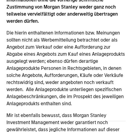
offering of advisory services or an offer to sell or a
solicitation of an offer to buy any securities in any
Zustimmung von Morgan Stanley weder ganz noch
jurisdiction in which such offer or solicitation,
teilweise vervielfältigt oder anderweitig übertragen
purchase or sale would be unlawful under the
werden dürfen.
securities, insurance or other laws of such jurisdiction.
Die hierin enthaltenen Informationen bzw. Meinungen
All investing involves risks, including a loss of principal.
sollten nicht als Werbemitteilung betrachtet oder als
Please refer to the strategy detail page for important
Angebot zum Verkauf oder eine Aufforderung zur
information on the strategy, including additional risk
Abgabe eines Angebots zum Kauf eines Anlageprodukts
considerations.
ausgelegt werden; ebenso dürfen derartige
Anlageprodukte Personen in Rechtsgebieten, in denen
solche Angebote, Aufforderungen, Käufe oder Verkäufe
rechtswidrig sind, weder angeboten noch verkauft
werden. Alle Anlageprodukte unterliegen spezifischen
Anlagebeschränkungen, die im Prospekt des jeweiligen
Anlageprodukts enthalten sind.
Mir ist ebenfalls bewusst, dass Morgan Stanley
Investment Management weder garantiert noch
gewährleistet, dass jegliche Informationen auf dieser