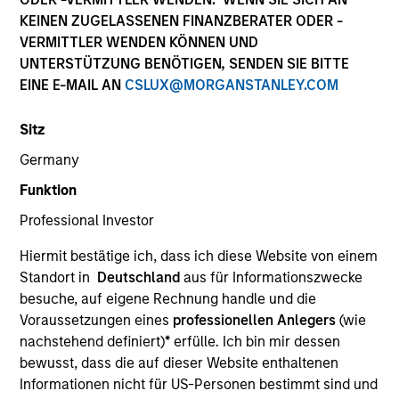
KEINEN ZUGELASSENEN FINANZBERATER ODER -
VERMITTLER WENDEN KÖNNEN UND
UNTERSTÜTZUNG BENÖTIGEN, SENDEN SIE BITTE
EINE E-MAIL AN
CSLUX@MORGANSTANLEY.COM
Sitz
Germany
Funktion
YEARS OF INDUSTRY EXPERIENCE
Professional Investor
11
Years
Hiermit bestätige ich, dass ich diese Website von einem
Standort in
Deutschland
aus für Informationszwecke
besuche, auf eigene Rechnung handle und die
Roger Huang is a quantitative analyst on the Global
Voraussetzungen eines
professionellen Anlegers
(wie
Multi-Asset team. Currently, Roger assists in
nachstehend definiert)
*
erfülle. Ich bin mir dessen
managing the research and quantitative platform
bewusst, dass die auf dieser Website enthaltenen
for the team. He joined Morgan Stanley in 2019 and
Informationen nicht für US-Personen bestimmt sind und