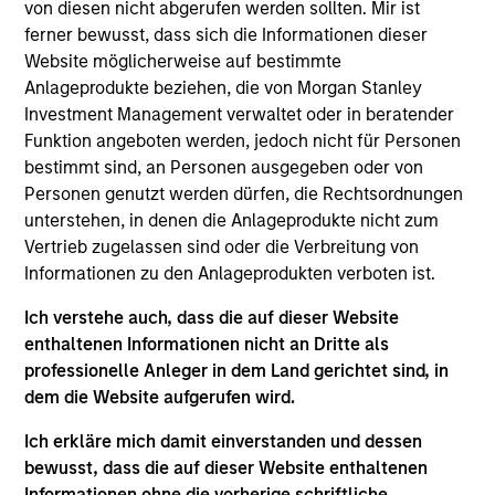
has 10 years of industry experience. Prior to joining
von diesen nicht abgerufen werden sollten. Mir ist
the firm, Roger was a data scientist for Digital, Data
ferner bewusst, dass sich die Informationen dieser
& Analytics Division at Marsh and a portfolio analyst
Website möglicherweise auf bestimmte
with Hudson Pilot. Roger received an M.S. in
Anlageprodukte beziehen, die von Morgan Stanley
Operations Research from Columbia University,
Investment Management verwaltet oder in beratender
where he concentrated in quantitative investment
Funktion angeboten werden, jedoch nicht für Personen
and risk management, and also a B.S. in
bestimmt sind, an Personen ausgegeben oder von
Mathematics & Applied Mathematics from Xiamen
Personen genutzt werden dürfen, die Rechtsordnungen
University in China.
unterstehen, in denen die Anlageprodukte nicht zum
Vertrieb zugelassen sind oder die Verbreitung von
Informationen zu den Anlageprodukten verboten ist.
Ich verstehe auch, dass die auf dieser Website
enthaltenen Informationen nicht an Dritte als
professionelle Anleger in dem Land gerichtet sind, in
May not represent all Team Members.
dem die Website aufgerufen wird.
The information on this page is for informational
Ich erkläre mich damit einverstanden und dessen
purposes only. The information contained herein does
bewusst, dass die auf dieser Website enthaltenen
not constitute and should not be construed as an
Informationen ohne die vorherige schriftliche