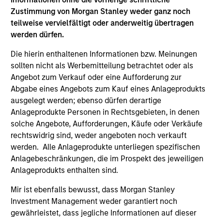
May not represent all Team Members.
Zustimmung von Morgan Stanley weder ganz noch
teilweise vervielfältigt oder anderweitig übertragen
The information on this page is for informational
purposes only. The information contained herein does
werden dürfen.
not constitute and should not be construed as an
offering of advisory services or an offer to sell or a
Die hierin enthaltenen Informationen bzw. Meinungen
solicitation of an offer to buy any securities in any
sollten nicht als Werbemitteilung betrachtet oder als
jurisdiction in which such offer or solicitation,
Angebot zum Verkauf oder eine Aufforderung zur
purchase or sale would be unlawful under the
Abgabe eines Angebots zum Kauf eines Anlageprodukts
securities, insurance or other laws of such jurisdiction.
ausgelegt werden; ebenso dürfen derartige
All investing involves risks, including a loss of principal.
Anlageprodukte Personen in Rechtsgebieten, in denen
solche Angebote, Aufforderungen, Käufe oder Verkäufe
Please refer to the strategy detail page for important
information on the strategy, including additional risk
rechtswidrig sind, weder angeboten noch verkauft
considerations.
werden. Alle Anlageprodukte unterliegen spezifischen
Anlagebeschränkungen, die im Prospekt des jeweiligen
Anlageprodukts enthalten sind.
Mir ist ebenfalls bewusst, dass Morgan Stanley
Investment Management weder garantiert noch
gewährleistet, dass jegliche Informationen auf dieser