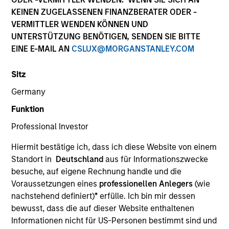
KEINEN ZUGELASSENEN FINANZBERATER ODER -
VERMITTLER WENDEN KÖNNEN UND
UNTERSTÜTZUNG BENÖTIGEN, SENDEN SIE BITTE
EINE E-MAIL AN
CSLUX@MORGANSTANLEY.COM
Sitz
Germany
Funktion
Professional Investor
YEARS OF INDUSTRY EXPERIENCE
32
Years
Hiermit bestätige ich, dass ich diese Website von einem
Standort in
Deutschland
aus für Informationszwecke
besuche, auf eigene Rechnung handle und die
Voraussetzungen eines
professionellen Anlegers
(wie
nachstehend definiert)
*
erfülle. Ich bin mir dessen
Ranjit is co-president and chief operating officer of
bewusst, dass die auf dieser Website enthaltenen
Parametric, a member of the Morgan Stanley
Informationen nicht für US-Personen bestimmt sind und
Investment Management Operating Committee and