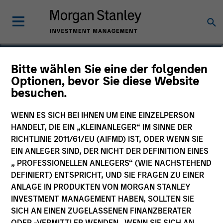
Ranjit Kapila
Bitte wählen Sie eine der folgenden
Optionen, bevor Sie diese Website
Co-President and Chief Operating
besuchen.
Officer, Parametric
WENN ES SICH BEI IHNEN UM EINE EINZELPERSON
HANDELT, DIE EIN „KLEINANLEGER“ IM SINNE DER
RICHTLINIE 2011/61/EU (AIFMD) IST, ODER WENN SIE
EIN ANLEGER SIND, DER NICHT DER DEFINITION EINES
„ PROFESSIONELLEN ANLEGERS“ (WIE NACHSTEHEND
DEFINIERT) ENTSPRICHT, UND SIE FRAGEN ZU EINER
ANLAGE IN PRODUKTEN VON MORGAN STANLEY
INVESTMENT MANAGEMENT HABEN, SOLLTEN SIE
SICH AN EINEN ZUGELASSENEN FINANZBERATER
ODER -VERMITTLER WENDEN. WENN SIE SICH AN