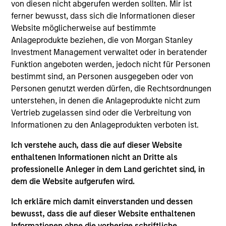
von diesen nicht abgerufen werden sollten. Mir ist
the Parametric Executive Committee. He is
ferner bewusst, dass sich die Informationen dieser
responsible for Parametric’s technology and
Website möglicherweise auf bestimmte
operational activities.
Anlageprodukte beziehen, die von Morgan Stanley
Prior to joining Parametric in 2019, Ranjit was
Investment Management verwaltet oder in beratender
managing director and global head of portfolio
Funktion angeboten werden, jedoch nicht für Personen
management investment systems at BlackRock,
bestimmt sind, an Personen ausgegeben oder von
where he led strategy and development for
Personen genutzt werden dürfen, die Rechtsordnungen
applications across asset classes for BlackRock
unterstehen, in denen die Anlageprodukte nicht zum
and Aladdin clients. He has over 30 years of
Vertrieb zugelassen sind oder die Verbreitung von
technology experience.
Informationen zu den Anlageprodukten verboten ist.
Ranjit has a BE in computer science and
Ich verstehe auch, dass die auf dieser Website
engineering from Punjab University, an MS in
enthaltenen Informationen nicht an Dritte als
computer science from American University and an
professionelle Anleger in dem Land gerichtet sind, in
MBA from Northwestern University.
dem die Website aufgerufen wird.
Ich erkläre mich damit einverstanden und dessen
bewusst, dass die auf dieser Website enthaltenen
Informationen ohne die vorherige schriftliche