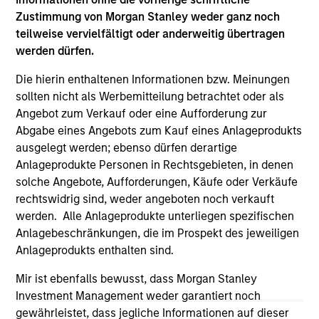
not constitute and should not be construed as an
Zustimmung von Morgan Stanley weder ganz noch
offering of advisory services or an offer to sell or a
solicitation of an offer to buy any securities in any
teilweise vervielfältigt oder anderweitig übertragen
jurisdiction in which such offer or solicitation,
werden dürfen.
purchase or sale would be unlawful under the
securities, insurance or other laws of such jurisdiction.
Die hierin enthaltenen Informationen bzw. Meinungen
sollten nicht als Werbemitteilung betrachtet oder als
All investing involves risks, including a loss of principal.
Angebot zum Verkauf oder eine Aufforderung zur
Please refer to the strategy detail page for important
Abgabe eines Angebots zum Kauf eines Anlageprodukts
information on the strategy, including additional risk
ausgelegt werden; ebenso dürfen derartige
considerations.
Anlageprodukte Personen in Rechtsgebieten, in denen
solche Angebote, Aufforderungen, Käufe oder Verkäufe
rechtswidrig sind, weder angeboten noch verkauft
werden. Alle Anlageprodukte unterliegen spezifischen
Anlagebeschränkungen, die im Prospekt des jeweiligen
Anlageprodukts enthalten sind.
Mir ist ebenfalls bewusst, dass Morgan Stanley
Investment Management weder garantiert noch
gewährleistet, dass jegliche Informationen auf dieser