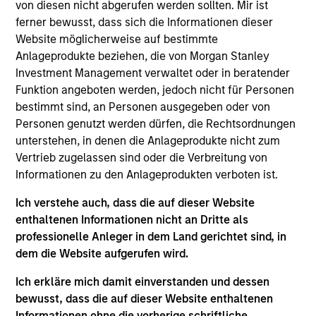
manager of sales training and promotional
von diesen nicht abgerufen werden sollten. Mir ist
campaigns. At Atlanta Capital, she was a
ferner bewusst, dass sich die Informationen dieser
fundamental analyst covering consumer stocks
Website möglicherweise auf bestimmte
prior to her current role as Investment Specialist for
Anlageprodukte beziehen, die von Morgan Stanley
the firm’s Growth Equity team. Ms. Taylor holds a
Investment Management verwaltet oder in beratender
Chartered Financial Analyst designation and is a
Funktion angeboten werden, jedoch nicht für Personen
graduate of the University of Virginia where she
bestimmt sind, an Personen ausgegeben oder von
earned a Bachelor of Arts in Biology, with additional
Personen genutzt werden dürfen, die Rechtsordnungen
concentrations in finance and accounting. Ms.
unterstehen, in denen die Anlageprodukte nicht zum
Taylor is a member of the CFA Society Atlanta. She
Vertrieb zugelassen sind oder die Verbreitung von
is also on the Endowment Committees for Camp
Informationen zu den Anlageprodukten verboten ist.
Twin Lakes and Families First.
Ich verstehe auch, dass die auf dieser Website
enthaltenen Informationen nicht an Dritte als
professionelle Anleger in dem Land gerichtet sind, in
dem die Website aufgerufen wird.
May not represent all Team Members.
Ich erkläre mich damit einverstanden und dessen
The information on this page is for informational
bewusst, dass die auf dieser Website enthaltenen
purposes only. The information contained herein does
Informationen ohne die vorherige schriftliche