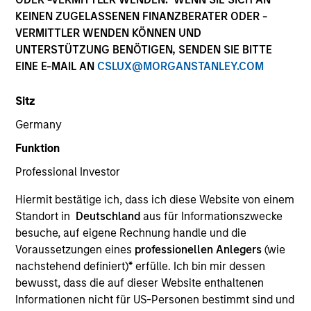
KEINEN ZUGELASSENEN FINANZBERATER ODER -
VERMITTLER WENDEN KÖNNEN UND
UNTERSTÜTZUNG BENÖTIGEN, SENDEN SIE BITTE
EINE E-MAIL AN
CSLUX@MORGANSTANLEY.COM
Sitz
Germany
Funktion
YEARS OF INDUSTRY EXPERIENCE
Professional Investor
32
Years
Hiermit bestätige ich, dass ich diese Website von einem
Standort in
Deutschland
aus für Informationszwecke
besuche, auf eigene Rechnung handle und die
Ms. Taylor is an Executive Director and serves as an
Voraussetzungen eines
professionellen Anlegers
(wie
investment specialist for Atlanta Capital's Growth
nachstehend definiert)
*
erfülle. Ich bin mir dessen
Equity team. Prior to joining the firm in 1994, Ms.
bewusst, dass die auf dieser Website enthaltenen
Taylor was in the retail industry serving as a
Informationen nicht für US-Personen bestimmt sind und