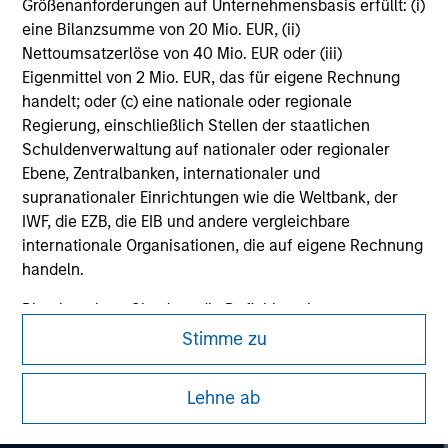
not constitute and should not be construed as an
Größenanforderungen auf Unternehmensbasis erfüllt: (i)
offering of advisory services or an offer to sell or a
eine Bilanzsumme von 20 Mio. EUR, (ii)
solicitation of an offer to buy any securities in any
Nettoumsatzerlöse von 40 Mio. EUR oder (iii)
jurisdiction in which such offer or solicitation,
purchase or sale would be unlawful under the
Eigenmittel von 2 Mio. EUR, das für eigene Rechnung
securities, insurance or other laws of such jurisdiction.
handelt; oder (c) eine nationale oder regionale
Regierung, einschließlich Stellen der staatlichen
All investing involves risks, including a loss of principal.
Schuldenverwaltung auf nationaler oder regionaler
Please refer to the strategy detail page for important
Ebene, Zentralbanken, internationaler und
information on the strategy, including additional risk
supranationaler Einrichtungen wie die Weltbank, der
considerations.
IWF, die EZB, die EIB und andere vergleichbare
internationale Organisationen, die auf eigene Rechnung
handeln.
Bitte beachten Sie, dass die Definition eines
professionellen Anlegers von der Definition der
Stimme zu
Regulierungsbehörde des Landes abweichen kann, von
dem aus auf die Website zugegriffen wird.
Lehne ab