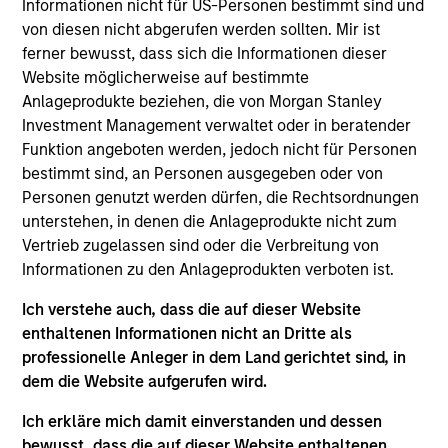
are able to pursue complex opportunities
Informationen nicht für US-Personen bestimmt sind und
and seek to build an uncorrelated
von diesen nicht abgerufen werden sollten. Mir ist
portfolio of attractive investments.
ferner bewusst, dass sich die Informationen dieser
Website möglicherweise auf bestimmte
Pedro Teixeira is a Managing Director of Morgan
Anlageprodukte beziehen, die von Morgan Stanley
Stanley and Co-Head of Morgan Stanley’s Tactical
Investment Management verwaltet oder in beratender
Value Team (MSTV). Mr. Teixeira joined MSTV in
Funktion angeboten werden, jedoch nicht für Personen
March 2017. Previously, he was a senior analyst and
bestimmt sind, an Personen ausgegeben oder von
a founding member of Nokota Management LP in
Personen genutzt werden dürfen, die Rechtsordnungen
New York, a value driven, cross-asset class
unterstehen, in denen die Anlageprodukte nicht zum
investment fund founded in 2011. Having started
Vertrieb zugelassen sind oder die Verbreitung von
with $250 million in assets under management,
Informationen zu den Anlageprodukten verboten ist.
Nokota Management had over $2 billion of assets
under management by the time of his departure.
Ich verstehe auch, dass die auf dieser Website
During his 5.5 years at Nokota, Mr. Teixeira focused
enthaltenen Informationen nicht an Dritte als
on European credit and equity investments across
professionelle Anleger in dem Land gerichtet sind, in
sectors and on the financial sector globally. Prior to
dem die Website aufgerufen wird.
Nokota, he spent 2.5 years at TPG-Axon in London
focused on credit and equity investing across a
Ich erkläre mich damit einverstanden und dessen
number of European sectors. Mr. Teixeira started his
bewusst, dass die auf dieser Website enthaltenen