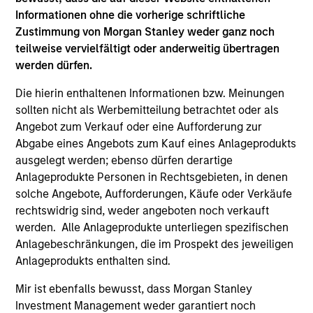
career in 2001 at Goldman Sachs International in
Informationen ohne die vorherige schriftliche
London, spending the bulk of his 8-year tenure
Zustimmung von Morgan Stanley weder ganz noch
within Goldman Sachs Principal Strategies, a team
teilweise vervielfältigt oder anderweitig übertragen
with responsibility for a significant portion of
werden dürfen.
Goldman’s balance sheet investments. He was a
Die hierin enthaltenen Informationen bzw. Meinungen
founding member of the department’s Principal
sollten nicht als Werbemitteilung betrachtet oder als
Finance business in 2003, which sourced and
Angebot zum Verkauf oder eine Aufforderung zur
managed non-control investments in private and
Abgabe eines Angebots zum Kauf eines Anlageprodukts
public companies across the capital structure. In
ausgelegt werden; ebenso dürfen derartige
2006, Mr. Teixeira became head of Principal
Anlageprodukte Personen in Rechtsgebieten, in denen
Finance in Europe and served as the secretary of
solche Angebote, Aufforderungen, Käufe oder Verkäufe
the Principal Investments Committee, a group
rechtswidrig sind, weder angeboten noch verkauft
consisting of the Firm’s president, CFO and senior
werden. Alle Anlageprodukte unterliegen spezifischen
partners, responsible for reviewing and approving
Anlagebeschränkungen, die im Prospekt des jeweiligen
all meaningful balance sheet investments made by
Anlageprodukts enthalten sind.
the Firm. During his career, he has invested globally
across sectors and asset classes, in both public
Mir ist ebenfalls bewusst, dass Morgan Stanley
and private companies. Mr. Teixeira graduated as
Investment Management weder garantiert noch