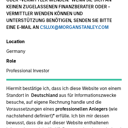
KEINEN ZUGELASSENEN FINANZBERATER ODER -
VERMITTLER WENDEN KÖNNEN UND
UNTERSTÜTZUNG BENÖTIGEN, SENDEN SIE BITTE
EINE E-MAIL AN
CSLUX@MORGANSTANLEY.COM
Location
Germany
Role
YEARS OF INDUSTRY EXPERIENCE
Professional Investor
25
Years
TEAM
Hiermit bestätige ich, dass ich diese Website von einem
Standort in
Deutschland
aus für Informationszwecke
Morgan Stanley Tactical Value
besuche, auf eigene Rechnung handle und die
Voraussetzungen eines
professionellen Anlegers
(wie
nachstehend definiert)
*
erfülle. Ich bin mir dessen
With a broad investment mandate, we
bewusst, dass die auf dieser Website enthaltenen