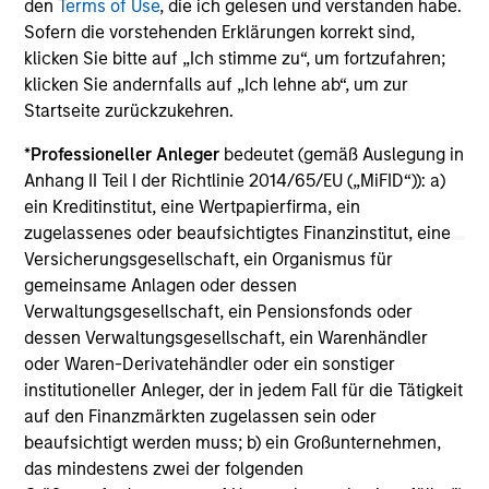
den
Terms of Use
, die ich gelesen und verstanden habe.
Investment
to
Clip, Mexico's leading digital payments and
Dat
Sofern die vorstehenden Erklärungen korrekt sind,
commerce enablement platform, today
di
klicken Sie bitte auf „Ich stimme zu“, um fortzufahren;
announced that it has secured an investment
of 
klicken Sie andernfalls auf „Ich lehne ab“, um zur
round of US$100 million from investment funds
bil
Startseite zurückzukehren.
managed by Morgan Stanley Tactical Value
inc
*
Professioneller Anleger
bedeutet (gemäß Auslegung in
(“MSTV”) and from one of the largest, most
Cap
Anhang II Teil I der Richtlinie 2014/65/EU („MiFID“)): a)
experienced West-Coast mutual fund
IV
ein Kreditinstitut, eine Wertpapierfirma, ein
managers. The investment values Clip in line
ma
19-JUN-2024
23
zugelassenes oder beaufsichtigtes Finanzinstitut, eine
with the Series D round completed in 2021.
Versicherungsgesellschaft, ein Organismus für
gemeinsame Anlagen oder dessen
Verwaltungsgesellschaft, ein Pensionsfonds oder
dessen Verwaltungsgesellschaft, ein Warenhändler
oder Waren-Derivatehändler oder ein sonstiger
institutioneller Anleger, der in jedem Fall für die Tätigkeit
May not represent all Team Members.
auf den Finanzmärkten zugelassen sein oder
beaufsichtigt werden muss; b) ein Großunternehmen,
The information on this page is for informational
das mindestens zwei der folgenden
purposes only. The information contained herein does