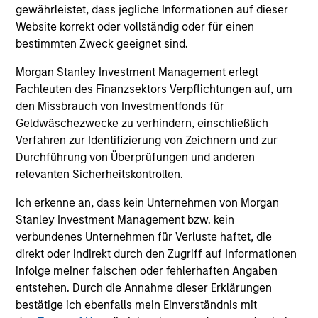
valedictorian of the Economics Department of the
gewährleistet, dass jegliche Informationen auf dieser
Universidade Catolica Portuguesa in Lisbon in 2001.
Website korrekt oder vollständig oder für einen
bestimmten Zweck geeignet sind.
Morgan Stanley Investment Management erlegt
Team Insights
Fachleuten des Finanzsektors Verpflichtungen auf, um
den Missbrauch von Investmentfonds für
Geldwäschezwecke zu verhindern, einschließlich
Verfahren zur Identifizierung von Zeichnern und zur
Durchführung von Überprüfungen und anderen
relevanten Sicherheitskontrollen.
Ich erkenne an, dass kein Unternehmen von Morgan
Stanley Investment Management bzw. kein
verbundenes Unternehmen für Verluste haftet, die
direkt oder indirekt durch den Zugriff auf Informationen
PRESS RELEASE
PR
infolge meiner falschen oder fehlerhaften Angaben
entstehen. Durch die Annahme dieser Erklärungen
Mexican Fintech Unicorn Clip
Da
bestätige ich ebenfalls mein Einverständnis mit
Announces US$100 Million
Fi