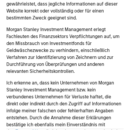
2026
We
gewährleistet, dass jegliche Informationen auf dieser
Timely insights on the private credit landscape,
be
Website korrekt oder vollständig oder für einen
exploring the trends, market developments,
cr
bestimmten Zweck geeignet sind.
and investment considerations shaping the
fi
Morgan Stanley Investment Management erlegt
asset class.
cyc
Fachleuten des Finanzsektors Verpflichtungen auf, um
den Missbrauch von Investmentfonds für
Geldwäschezwecke zu verhindern, einschließlich
Verfahren zur Identifizierung von Zeichnern und zur
04-AUG-2026
16-
Durchführung von Überprüfungen und anderen
relevanten Sicherheitskontrollen.
Ich erkenne an, dass kein Unternehmen von Morgan
Stanley Investment Management bzw. kein
verbundenes Unternehmen für Verluste haftet, die
direkt oder indirekt durch den Zugriff auf Informationen
May not represent all Team Members.
infolge meiner falschen oder fehlerhaften Angaben
entstehen. Durch die Annahme dieser Erklärungen
The information on this page is for informational
bestätige ich ebenfalls mein Einverständnis mit
purposes only. The information contained herein does