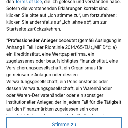
not constitute and should not be construed as an
den
Terms of Use
, die ich gelesen und verstanden habe.
offering of advisory services or an offer to sell or a
Sofern die vorstehenden Erklärungen korrekt sind,
solicitation of an offer to buy any securities in any
klicken Sie bitte auf „Ich stimme zu“, um fortzufahren;
jurisdiction in which such offer or solicitation,
klicken Sie andernfalls auf „Ich lehne ab“, um zur
purchase or sale would be unlawful under the
securities, insurance or other laws of such jurisdiction.
Startseite zurückzukehren.
All investing involves risks, including a loss of principal.
*
Professioneller Anleger
bedeutet (gemäß Auslegung in
Anhang II Teil I der Richtlinie 2014/65/EU („MiFID“)): a)
Please refer to the strategy detail page for important
ein Kreditinstitut, eine Wertpapierfirma, ein
information on the strategy, including additional risk
zugelassenes oder beaufsichtigtes Finanzinstitut, eine
considerations.
Versicherungsgesellschaft, ein Organismus für
gemeinsame Anlagen oder dessen
Verwaltungsgesellschaft, ein Pensionsfonds oder
dessen Verwaltungsgesellschaft, ein Warenhändler
oder Waren-Derivatehändler oder ein sonstiger
institutioneller Anleger, der in jedem Fall für die Tätigkeit
auf den Finanzmärkten zugelassen sein oder
beaufsichtigt werden muss; b) ein Großunternehmen,
das mindestens zwei der folgenden
Stimme zu