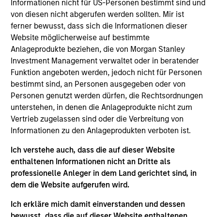
Informationen nicht für US-Personen bestimmt sind und
Stanley and is a member of the Morgan Stanley
von diesen nicht abgerufen werden sollten. Mir ist
Private Credit team, where he focuses on
ferner bewusst, dass sich die Informationen dieser
originating and underwriting investment
Website möglicherweise auf bestimmte
opportunities. Mr. Vaidya joined Morgan Stanley in
Anlageprodukte beziehen, die von Morgan Stanley
2021 and has over seven years of relevant industry
Investment Management verwaltet oder in beratender
experience. Prior to joining Morgan Stanley, Mr.
Funktion angeboten werden, jedoch nicht für Personen
Vaidya worked at The Carlyle Group, most recently
bestimmt sind, an Personen ausgegeben oder von
as a Vice President within the Direct Lending team,
Personen genutzt werden dürfen, die Rechtsordnungen
where he was responsible for originating,
unterstehen, in denen die Anlageprodukte nicht zum
structuring, and executing private credit
Vertrieb zugelassen sind oder die Verbreitung von
investments across various industries. Prior to
Informationen zu den Anlageprodukten verboten ist.
joining The Carlyle Group, Mr. Vaidya worked for the
Merchant Banking / Middle Market Leveraged
Ich verstehe auch, dass die auf dieser Website
Finance team at BNP Paribas, where he was
enthaltenen Informationen nicht an Dritte als
focused on underwriting private equity sponsored
professionelle Anleger in dem Land gerichtet sind, in
transactions. Mr. Vaidya earned a Honors in
dem die Website aufgerufen wird.
Business Administration from the Richard Ivey
School of Business at the University of the Western
Ich erkläre mich damit einverstanden und dessen
Ontario, as well as a B.A. in Financial Economics
bewusst, dass die auf dieser Website enthaltenen