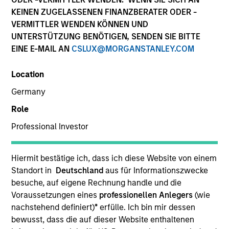
KEINEN ZUGELASSENEN FINANZBERATER ODER -
VERMITTLER WENDEN KÖNNEN UND
UNTERSTÜTZUNG BENÖTIGEN, SENDEN SIE BITTE
EINE E-MAIL AN
CSLUX@MORGANSTANLEY.COM
Location
Germany
Role
YEARS OF INDUSTRY EXPERIENCE
Professional Investor
11
Years
TEAM
Hiermit bestätige ich, dass ich diese Website von einem
Standort in
Deutschland
aus für Informationszwecke
North America Private Credit
besuche, auf eigene Rechnung handle und die
Voraussetzungen eines
professionellen Anlegers
(wie
nachstehend definiert)
*
erfülle. Ich bin mir dessen
bewusst, dass die auf dieser Website enthaltenen
Nikhil Vaidya is a Executive Director at Morgan