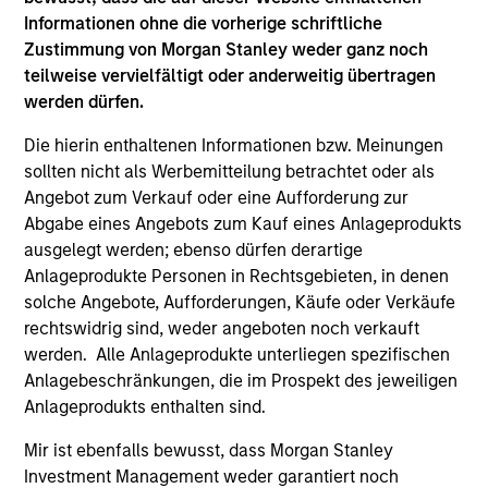
from the University of Western Ontario.
Informationen ohne die vorherige schriftliche
Zustimmung von Morgan Stanley weder ganz noch
teilweise vervielfältigt oder anderweitig übertragen
werden dürfen.
Team Insights
Die hierin enthaltenen Informationen bzw. Meinungen
sollten nicht als Werbemitteilung betrachtet oder als
Angebot zum Verkauf oder eine Aufforderung zur
Abgabe eines Angebots zum Kauf eines Anlageprodukts
ausgelegt werden; ebenso dürfen derartige
Anlageprodukte Personen in Rechtsgebieten, in denen
solche Angebote, Aufforderungen, Käufe oder Verkäufe
rechtswidrig sind, weder angeboten noch verkauft
werden. Alle Anlageprodukte unterliegen spezifischen
Anlagebeschränkungen, die im Prospekt des jeweiligen
Anlageprodukts enthalten sind.
ARTICLE
AL
Mir ist ebenfalls bewusst, dass Morgan Stanley
Private Credit Market Monitor - Q2
Pr
Investment Management weder garantiert noch