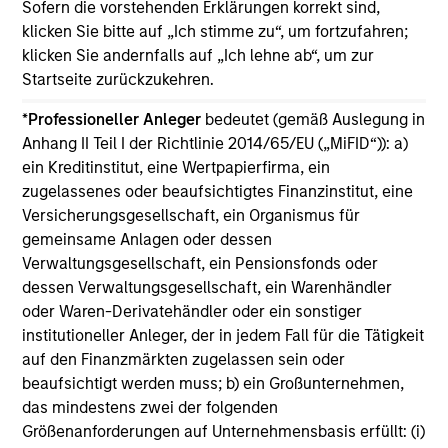
to manufacturing and commercial roles.
Sofern die vorstehenden Erklärungen korrekt sind,
05-AUG-2026
07-
klicken Sie bitte auf „Ich stimme zu“, um fortzufahren;
klicken Sie andernfalls auf „Ich lehne ab“, um zur
Startseite zurückzukehren.
*
Professioneller Anleger
bedeutet (gemäß Auslegung in
Anhang II Teil I der Richtlinie 2014/65/EU („MiFID“)): a)
ein Kreditinstitut, eine Wertpapierfirma, ein
May not represent all Team Members.
zugelassenes oder beaufsichtigtes Finanzinstitut, eine
Versicherungsgesellschaft, ein Organismus für
The information on this page is for informational
gemeinsame Anlagen oder dessen
purposes only. The information contained herein does
not constitute and should not be construed as an
Verwaltungsgesellschaft, ein Pensionsfonds oder
offering of advisory services or an offer to sell or a
dessen Verwaltungsgesellschaft, ein Warenhändler
solicitation of an offer to buy any securities in any
oder Waren-Derivatehändler oder ein sonstiger
jurisdiction in which such offer or solicitation,
purchase or sale would be unlawful under the
institutioneller Anleger, der in jedem Fall für die Tätigkeit
securities, insurance or other laws of such jurisdiction.
auf den Finanzmärkten zugelassen sein oder
beaufsichtigt werden muss; b) ein Großunternehmen,
All investing involves risks, including a loss of principal.
das mindestens zwei der folgenden
Please refer to the strategy detail page for important
Größenanforderungen auf Unternehmensbasis erfüllt: (i)