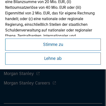
information on the strategy, including additional risk
eine Bilanzsumme von 20 Mio. EUR, (ii)
considerations.
Nettoumsatzerlöse von 40 Mio. EUR oder (iii)
Eigenmittel von 2 Mio. EUR, das für eigene Rechnung
handelt; oder (c) eine nationale oder regionale
Regierung, einschließlich Stellen der staatlichen
Schuldenverwaltung auf nationaler oder regionaler
Ebene, Zentralbanken, internationaler und
supranationaler Einrichtungen wie die Weltbank, der
Stimme zu
IWF, die EZB, die EIB und andere vergleichbare
internationale Organisationen, die auf eigene Rechnung
Lehne ab
handeln.
Bitte beachten Sie, dass die Definition eines
Morgan Stanley
professionellen Anlegers von der Definition der
Regulierungsbehörde des Landes abweichen kann, von
Morgan Stanley Careers
dem aus auf die Website zugegriffen wird.