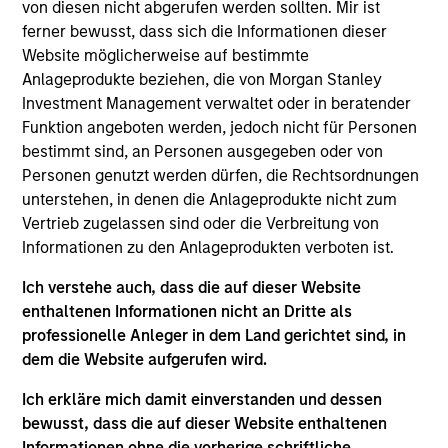
He joined Morgan Stanley in 2007 and has 30 years
von diesen nicht abgerufen werden sollten. Mir ist
of investment experience. Prior to this, Najmul was
ferner bewusst, dass sich die Informationen dieser
vice president within IBD, Morgan Stanley, where he
Website möglicherweise auf bestimmte
played a leading role in IPO, M & A and debt
Anlageprodukte beziehen, die von Morgan Stanley
advisory transactions. Prior to joining Morgan
Investment Management verwaltet oder in beratender
Stanley, he was an investment manager for Malaz
Funktion angeboten werden, jedoch nicht für Personen
Group. Prior to this he was a member of the
bestimmt sind, an Personen ausgegeben oder von
investment committee at Rana Investment where
Personen genutzt werden dürfen, die Rechtsordnungen
he co-managed a special situation fund investing in
unterstehen, in denen die Anlageprodukte nicht zum
the US. Najmul received an M.Sc. in statistics from
Vertrieb zugelassen sind oder die Verbreitung von
the University of Karachi. He also passed the
Informationen zu den Anlageprodukten verboten ist.
General Securities Qualification (CME-1). Najmul is a
Ich verstehe auch, dass die auf dieser Website
CFA Charterholder.
enthaltenen Informationen nicht an Dritte als
professionelle Anleger in dem Land gerichtet sind, in
dem die Website aufgerufen wird.
Emerging Markets Equity Team
Ich erkläre mich damit einverstanden und dessen
bewusst, dass die auf dieser Website enthaltenen
Informationen ohne die vorherige schriftliche