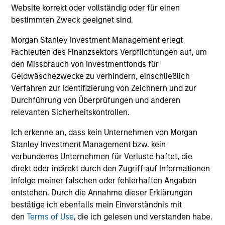
Website korrekt oder vollständig oder für einen
bestimmten Zweck geeignet sind.
Morgan Stanley Investment Management erlegt
Fachleuten des Finanzsektors Verpflichtungen auf, um
den Missbrauch von Investmentfonds für
Geldwäschezwecke zu verhindern, einschließlich
Verfahren zur Identifizierung von Zeichnern und zur
TALES FROM THE EMERGING WORLD
BI
Durchführung von Überprüfungen und anderen
relevanten Sicherheitskontrollen.
From Electric Vehicles to Humanoids:
Vi
China’s Next Manufacturing Leap
Ar
Ich erkenne an, dass kein Unternehmen von Morgan
Humanoid robots sit at the intersection of
In 
Stanley Investment Management bzw. kein
hardware, AI, manufacturing, real-world data
cov
verbundenes Unternehmen für Verluste haftet, die
and customer integration. Longer-term value
ext
direkt oder indirekt durch den Zugriff auf Informationen
may depend more on intelligence, software
bui
infolge meiner falschen oder fehlerhaften Angaben
and fleet learning. Jerry Pang and Rose Kim
the
entstehen. Durch die Annahme dieser Erklärungen
examine how China’s humanoid robots are
sha
bestätige ich ebenfalls mein Einverständnis mit
beginning to move from televised spectacles
den
Terms of Use
, die ich gelesen und verstanden habe.