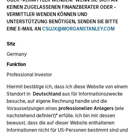
KEINEN ZUGELASSENEN FINANZBERATER ODER -
VERMITTLER WENDEN KÖNNEN UND
UNTERSTÜTZUNG BENÖTIGEN, SENDEN SIE BITTE
EINE E-MAIL AN
CSLUX@MORGANSTANLEY.COM
Sitz
Germany
Funktion
YEARS OF INDUSTRY EXPERIENCE
Professional Investor
32
Years
Hiermit bestätige ich, dass ich diese Website von einem
TEAM
Standort in
Deutschland
aus für Informationszwecke
besuche, auf eigene Rechnung handle und die
Emerging Markets Equity Team
Voraussetzungen eines
professionellen Anlegers
(wie
nachstehend definiert)
*
erfülle. Ich bin mir dessen
bewusst, dass die auf dieser Website enthaltenen
Najmul is a senior member of MSIM, Saudi Arabia.
Informationen nicht für US-Personen bestimmt sind und