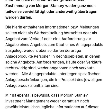
Saudi Equity Strategy
Zustimmung von Morgan Stanley weder ganz noch
Saudi Arabia listed equities with quality
teilweise vervielfältigt oder anderweitig übertragen
bias, and strong value or growth style
werden dürfen.
characteristics.
Die hierin enthaltenen Informationen bzw. Meinungen
sollten nicht als Werbemitteilung betrachtet oder als
MENA Equity Strategy
Angebot zum Verkauf oder eine Aufforderung zur
Abgabe eines Angebots zum Kauf eines Anlageprodukts
ausgelegt werden; ebenso dürfen derartige
Middle Eastern and North African listed
Anlageprodukte Personen in Rechtsgebieten, in denen
equities with quality bias, and strong value
solche Angebote, Aufforderungen, Käufe oder Verkäufe
or growth style characteristics.
rechtswidrig sind, weder angeboten noch verkauft
werden. Alle Anlageprodukte unterliegen spezifischen
Anlagebeschränkungen, die im Prospekt des jeweiligen
Anlageprodukts enthalten sind.
Team Insights
Mir ist ebenfalls bewusst, dass Morgan Stanley
Investment Management weder garantiert noch
gewährleistet, dass jegliche Informationen auf dieser