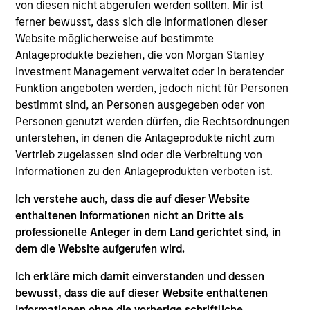
with the Morgan Stanley Private Equity Solutions
von diesen nicht abgerufen werden sollten. Mir ist
team. Prior to joining the firm, Michael served on
ferner bewusst, dass sich die Informationen dieser
the investment teams at Davidson Kempner Capital
Website möglicherweise auf bestimmte
Management and Tennenbaum Capital Partners. He
Anlageprodukte beziehen, die von Morgan Stanley
began his career as an investment banking analyst
Investment Management verwaltet oder in beratender
at J.P. Morgan. Michael received a B.B.A. with high
Funktion angeboten werden, jedoch nicht für Personen
distinction from the University of Michigan and an
bestimmt sind, an Personen ausgegeben oder von
M.B.A. from the Wharton School of the University of
Personen genutzt werden dürfen, die Rechtsordnungen
Pennsylvania.
unterstehen, in denen die Anlageprodukte nicht zum
Vertrieb zugelassen sind oder die Verbreitung von
Informationen zu den Anlageprodukten verboten ist.
Ich verstehe auch, dass die auf dieser Website
Team Insights
enthaltenen Informationen nicht an Dritte als
professionelle Anleger in dem Land gerichtet sind, in
dem die Website aufgerufen wird.
Ich erkläre mich damit einverstanden und dessen
bewusst, dass die auf dieser Website enthaltenen
Informationen ohne die vorherige schriftliche