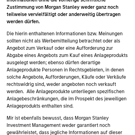
Zustimmung von Morgan Stanley weder ganz noch
teilweise vervielfältigt oder anderweitig übertragen
werden dürfen.
Die hierin enthaltenen Informationen bzw. Meinungen
QUARTERLY
AR
sollten nicht als Werbemitteilung betrachtet oder als
Private Markets Perspectives Q4
An
Angebot zum Verkauf oder eine Aufforderung zur
Webinar
In
Abgabe eines Angebots zum Kauf eines Anlageprodukts
ausgelegt werden; ebenso dürfen derartige
In this quarter’s webinar, our investment
Pr
Anlageprodukte Personen in Rechtsgebieten, in denen
leaders provided a comprehensive view of the
cen
solche Angebote, Aufforderungen, Käufe oder Verkäufe
private markets landscape, shared strategic
to 
rechtswidrig sind, weder angeboten noch verkauft
asset class insights—including a health check
eq
werden. Alle Anlageprodukte unterliegen spezifischen
on private credit—and delivered an in-depth
inv
Anlagebeschränkungen, die im Prospekt des jeweiligen
analysis of the evolving dynamics in private
a p
Anlageprodukts enthalten sind.
equity.
03-DEC-2025
23-
Mir ist ebenfalls bewusst, dass Morgan Stanley
Investment Management weder garantiert noch
gewährleistet, dass jegliche Informationen auf dieser