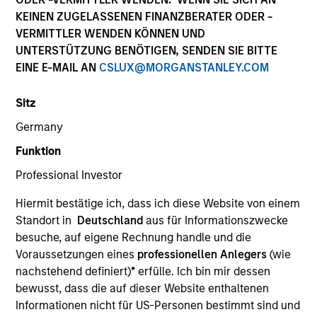
KEINEN ZUGELASSENEN FINANZBERATER ODER -
VERMITTLER WENDEN KÖNNEN UND
UNTERSTÜTZUNG BENÖTIGEN, SENDEN SIE BITTE
EINE E-MAIL AN
CSLUX@MORGANSTANLEY.COM
Sitz
Germany
Funktion
YEARS OF INDUSTRY EXPERIENCE
Professional Investor
19
Years
Hiermit bestätige ich, dass ich diese Website von einem
TEAM
Standort in
Deutschland
aus für Informationszwecke
besuche, auf eigene Rechnung handle und die
Morgan Stanley Private Equity Solutions Team
Voraussetzungen eines
professionellen Anlegers
(wie
nachstehend definiert)
*
erfülle. Ich bin mir dessen
bewusst, dass die auf dieser Website enthaltenen
Michael Carroll is a Managing Director and Partner
Informationen nicht für US-Personen bestimmt sind und