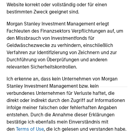
Website korrekt oder vollständig oder für einen
bestimmten Zweck geeignet sind.
Morgan Stanley Investment Management erlegt
Fachleuten des Finanzsektors Verpflichtungen auf, um
May not represent all Team Members.
den Missbrauch von Investmentfonds für
The information on this page is for informational
Geldwäschezwecke zu verhindern, einschließlich
purposes only. The information contained herein does
Verfahren zur Identifizierung von Zeichnern und zur
not constitute and should not be construed as an
Durchführung von Überprüfungen und anderen
offering of advisory services or an offer to sell or a
relevanten Sicherheitskontrollen.
solicitation of an offer to buy any securities in any
jurisdiction in which such offer or solicitation,
Ich erkenne an, dass kein Unternehmen von Morgan
purchase or sale would be unlawful under the
securities, insurance or other laws of such jurisdiction.
Stanley Investment Management bzw. kein
verbundenes Unternehmen für Verluste haftet, die
All investing involves risks, including a loss of principal.
direkt oder indirekt durch den Zugriff auf Informationen
infolge meiner falschen oder fehlerhaften Angaben
Please refer to the strategy detail page for important
information on the strategy, including additional risk
entstehen. Durch die Annahme dieser Erklärungen
considerations.
bestätige ich ebenfalls mein Einverständnis mit
den
Terms of Use
, die ich gelesen und verstanden habe.