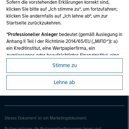
Sofern die vorstehenden Erklärungen korrekt sind,
klicken Sie bitte auf „Ich stimme zu“, um fortzufahren;
klicken Sie andernfalls auf „Ich lehne ab“, um zur
Startseite zurückzukehren.
*
Professioneller Anleger
bedeutet (gemäß Auslegung in
Anhang II Teil I der Richtlinie 2014/65/EU („MiFID“)): a)
ein Kreditinstitut, eine Wertpapierfirma, ein
zugelassenes oder beaufsichtigtes Finanzinstitut, eine
Versicherungsgesellschaft, ein Organismus für
Stimme zu
gemeinsame Anlagen oder dessen
Morgan Stanley
Verwaltungsgesellschaft, ein Pensionsfonds oder
Morgan Stanley Careers
Lehne ab
dessen Verwaltungsgesellschaft, ein Warenhändler
oder Waren-Derivatehändler oder ein sonstiger
institutioneller Anleger, der in jedem Fall für die Tätigkeit
auf den Finanzmärkten zugelassen sein oder
beaufsichtigt werden muss; b) ein Großunternehmen,
das mindestens zwei der folgenden
Dieses Dokument ist ein Marketingdokument.
Größenanforderungen auf Unternehmensbasis erfüllt: (i)
Nutzer müssen die Nutzungsbedingungen lesen und