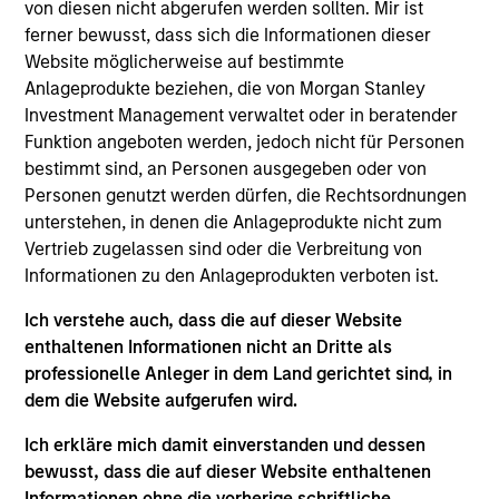
von diesen nicht abgerufen werden sollten. Mir ist
experience. Prior to her current role, Mercedes
ferner bewusst, dass sich die Informationen dieser
headed the MS Private Equity Solutions investment
Website möglicherweise auf bestimmte
platform in Europe, working across secondaries,
Anlageprodukte beziehen, die von Morgan Stanley
primaries and co-investments. Previously,
Investment Management verwaltet oder in beratender
Mercedes was on the investment team at MCH
Funktion angeboten werden, jedoch nicht für Personen
Private Equity, where she was responsible for
bestimmt sind, an Personen ausgegeben oder von
screening, analyzing and monitoring private equity
Personen genutzt werden dürfen, die Rechtsordnungen
investments. Mercedes started her career as a
unterstehen, in denen die Anlageprodukte nicht zum
management consultant at KPMG, advising private
Vertrieb zugelassen sind oder die Verbreitung von
equity funds and corporations on strategy, M&A and
Informationen zu den Anlageprodukten verboten ist.
operational issues. Mercedes received a B.S. and
MSc. with highest honors in Industrial Engineering
Ich verstehe auch, dass die auf dieser Website
from Universidad Politecnica de Madrid and an
enthaltenen Informationen nicht an Dritte als
M.B.A. with honors in Finance and Management
professionelle Anleger in dem Land gerichtet sind, in
from the Wharton School of the University of
dem die Website aufgerufen wird.
Pennsylvania. Mercedes was named to the Wall
Ich erkläre mich damit einverstanden und dessen
Street Journal - Private Equity's 2023 Women to
bewusst, dass die auf dieser Website enthaltenen
Watch List.
Informationen ohne die vorherige schriftliche