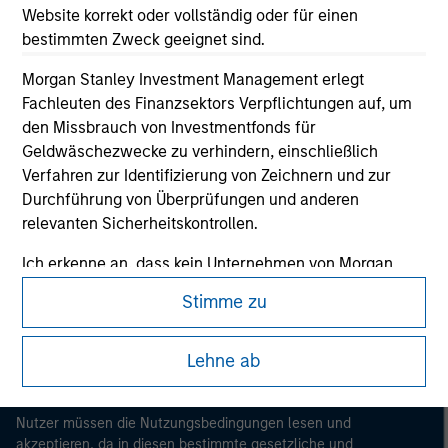
Website korrekt oder vollständig oder für einen
bestimmten Zweck geeignet sind.
Morgan Stanley Investment Management erlegt
Fachleuten des Finanzsektors Verpflichtungen auf, um
den Missbrauch von Investmentfonds für
Geldwäschezwecke zu verhindern, einschließlich
Verfahren zur Identifizierung von Zeichnern und zur
Durchführung von Überprüfungen und anderen
Morgan Stanley
relevanten Sicherheitskontrollen.
Morgan Stanley Careers
Ich erkenne an, dass kein Unternehmen von Morgan
Stanley Investment Management bzw. kein
Stimme zu
verbundenes Unternehmen für Verluste haftet, die
direkt oder indirekt durch den Zugriff auf Informationen
infolge meiner falschen oder fehlerhaften Angaben
Lehne ab
entstehen. Durch die Annahme dieser Erklärungen
Dieses Dokument ist ein Marketingdokument.
bestätige ich ebenfalls mein Einverständnis mit
Nutzer müssen die Nutzungsbedingungen lesen und
den
Terms of Use
, die ich gelesen und verstanden habe.
akzeptieren, da in diesen bestimmte gesetzliche und