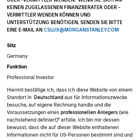
KEINEN ZUGELASSENEN FINANZBERATER ODER -
VERMITTLER WENDEN KÖNNEN UND
UNTERSTÜTZUNG BENÖTIGEN, SENDEN SIE BITTE
EINE E-MAIL AN
CSLUX@MORGANSTANLEY.COM
Sitz
Germany
Funktion
Professional Investor
YEARS OF INDUSTRY EXPERIENCE
Hiermit bestätige ich, dass ich diese Website von einem
19
Years
Standort in
Deutschland
aus für Informationszwecke
besuche, auf eigene Rechnung handle und die
Voraussetzungen eines
professionellen Anlegers
(wie
nachstehend definiert)
*
erfülle. Ich bin mir dessen
Mercedes is a Partner and Investment Committee
bewusst, dass die auf dieser Website enthaltenen
member for the Morgan Stanley Private Equity
Informationen nicht für US-Personen bestimmt sind und
Secondaries team. She has 18 years of industry