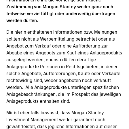
Zustimmung von Morgan Stanley weder ganz noch
teilweise vervielfältigt oder anderweitig übertragen
werden dürfen.
May not represent all Team Members.
Die hierin enthaltenen Informationen bzw. Meinungen
The information on this page is for informational
sollten nicht als Werbemitteilung betrachtet oder als
purposes only. The information contained herein does
Angebot zum Verkauf oder eine Aufforderung zur
not constitute and should not be construed as an
offering of advisory services or an offer to sell or a
Abgabe eines Angebots zum Kauf eines Anlageprodukts
solicitation of an offer to buy any securities in any
ausgelegt werden; ebenso dürfen derartige
jurisdiction in which such offer or solicitation,
Anlageprodukte Personen in Rechtsgebieten, in denen
purchase or sale would be unlawful under the
solche Angebote, Aufforderungen, Käufe oder Verkäufe
securities, insurance or other laws of such jurisdiction.
rechtswidrig sind, weder angeboten noch verkauft
All investing involves risks, including a loss of principal.
werden. Alle Anlageprodukte unterliegen spezifischen
Anlagebeschränkungen, die im Prospekt des jeweiligen
Please refer to the strategy detail page for important
Anlageprodukts enthalten sind.
information on the strategy, including additional risk
considerations.
Mir ist ebenfalls bewusst, dass Morgan Stanley
Investment Management weder garantiert noch
gewährleistet, dass jegliche Informationen auf dieser