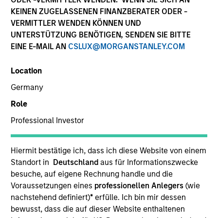
KEINEN ZUGELASSENEN FINANZBERATER ODER -
VERMITTLER WENDEN KÖNNEN UND
UNTERSTÜTZUNG BENÖTIGEN, SENDEN SIE BITTE
EINE E-MAIL AN
CSLUX@MORGANSTANLEY.COM
Location
Germany
Role
YEARS OF INDUSTRY EXPERIENCE
Professional Investor
13
Years
Hiermit bestätige ich, dass ich diese Website von einem
Standort in
Deutschland
aus für Informationszwecke
Matt Ursillo is a portfolio manager for the Fixed
besuche, auf eigene Rechnung handle und die
Income Managed Solutions team, focusing on
Voraussetzungen eines
professionellen Anlegers
(wie
Municipal Bond strategies. Matt joined Morgan
nachstehend definiert)
*
erfülle. Ich bin mir dessen
Stanley in 2013, where he began his career in the
bewusst, dass die auf dieser Website enthaltenen