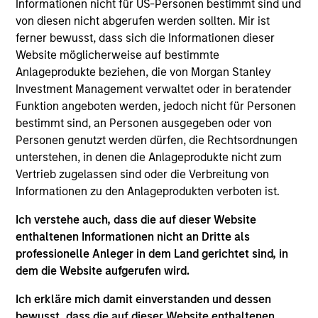
investment industry. His past experiences at
Informationen nicht für US-Personen bestimmt sind und
Morgan Stanley include roles within Trade Support
von diesen nicht abgerufen werden sollten. Mir ist
and Business Risk Management. Matt earned a B.A.
ferner bewusst, dass sich die Informationen dieser
in economics from Union College.
Website möglicherweise auf bestimmte
Anlageprodukte beziehen, die von Morgan Stanley
Investment Management verwaltet oder in beratender
Funktion angeboten werden, jedoch nicht für Personen
May not represent all Team Members.
bestimmt sind, an Personen ausgegeben oder von
Personen genutzt werden dürfen, die Rechtsordnungen
The information on this page is for informational
unterstehen, in denen die Anlageprodukte nicht zum
purposes only. The information contained herein does
not constitute and should not be construed as an
Vertrieb zugelassen sind oder die Verbreitung von
offering of advisory services or an offer to sell or a
Informationen zu den Anlageprodukten verboten ist.
solicitation of an offer to buy any securities in any
jurisdiction in which such offer or solicitation,
Ich verstehe auch, dass die auf dieser Website
purchase or sale would be unlawful under the
enthaltenen Informationen nicht an Dritte als
securities, insurance or other laws of such jurisdiction.
professionelle Anleger in dem Land gerichtet sind, in
All investing involves risks, including a loss of principal.
dem die Website aufgerufen wird.
Please refer to the strategy detail page for important
Ich erkläre mich damit einverstanden und dessen
information on the strategy, including additional risk
bewusst, dass die auf dieser Website enthaltenen