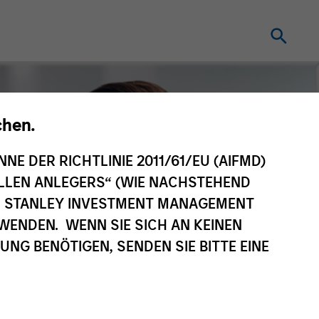
chen.
NNE DER RICHTLINIE 2011/61/EU (AIFMD)
NELLEN ANLEGERS“ (WIE NACHSTEHEND
AN STANLEY INVESTMENT MANAGEMENT
WENDEN. WENN SIE SICH AN KEINEN
G BENÖTIGEN, SENDEN SIE BITTE EINE