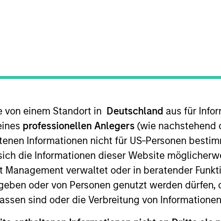
te von einem Standort in
Deutschland
aus für Info
lio manager on the Emerging Markets team. He is respon
research. He serves as a resource for existing and prosp
eines
professionellen Anlegers
(wie nachstehend d
ng the team’s views on macroeconomic and political d
tenen Informationen nicht für US-Personen bestim
ment initiatives, promoting existing products and build
s sich die Informationen dieser Website mögliche
ired Eaton Vance in March 2021. Matt began his career i
t Management verwaltet oder in beratender Funkti
 affiliated with Cambridge Associates, LLC. He also ser
geben oder von Personen genutzt werden dürfen, 
, Inc. Matt earned a B.S. from the University of Richm
assen sind oder die Verbreitung von Informatione
inancial Analyst designation. He also holds the Charte