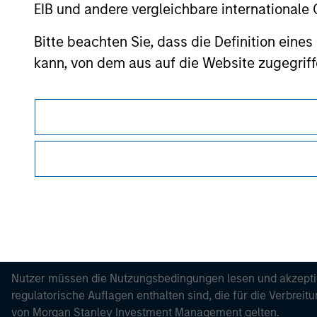
Please refer to the strategy detail page for imp
EIB und andere vergleichbare internationale
Bitte beachten Sie, dass die Definition ein
kann, von dem aus auf die Website zugegriff
Morgan Stan
Morgan Stan
Dieses Dokument ist ein Marketingdokument.
Nutzer müssen die Nutzungsbedingungen lesen und akzeptie
regulatorische Auflagen enthalten sind, die für die Verbrei
von Morgan Stanley Investment Management gelten.