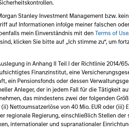
icherheitskontrollen.
Schwellenländeranleihen können
The investm
Wettbewerbsvorteil und
substanzielle Erträge und Diversifikation
team's stre
 Morgan Stanley Investment Management bzw. kein
langfristige Chancen
bieten, doch die Treiber der Rendite
investment 
unterscheiden sich erheblich zwischen
generation,
ugriff auf Informationen infolge meiner falschen od
den einzelnen Ländern und Emittenten.
With over 1
benfalls mein Einverständnis mit den
Terms of Use
Matt Murphy erläutert das risikobewusste
countries a
ind, klicken Sie bitte auf „Ich stimme zu“, um fortz
Anlageziel der Strategie und warum man
benchmarks
20-APR-2026
08-DEC-20
jetzt investieren sollte. Mehr dazu erfahren
on politica
Sie in diesem Video.
forecasting
egung in Anhang II Teil I der Richtlinie 2014/65/EU
positions. 
fsichtigtes Finanzinstitut, eine Versicherungsge
with curren
impacted by
t, ein Pensionsfonds oder dessen Verwaltungsges
neller Anleger, der in jedem Fall für die Tätigkeit
nal purposes only. The information contained herein does not c
ernehmen, das mindestens zwei der folgenden Gr
or a solicitation of an offer to buy any securities in any jurisdi
, (ii) Nettoumsatzerlöse von 40 Mio. EUR oder (iii) 
curities, insurance or other laws of such jurisdiction.
er regionale Regierung, einschließlich Stellen de
principal.
ken, internationaler und supranationaler Einrichtun