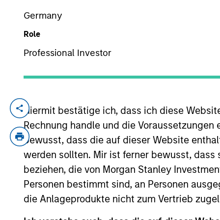
Germany
Role
YEARS OF INDUSTRY EXPERIENCE
24
Years
Professional Investor
Hiermit bestätige ich, dass ich diese Websi
Matthew Murphy is an institutional portfo
economic, political, and capital markets 
Rechnung handle und die Voraussetzungen 
group’s managed strategies and presenti
bewusst, dass die auf dieser Website enthal
Matt also contributes to business develop
werden sollten. Mir ist ferner bewusst, das
Eaton Vance in 2011. Morgan Stanley acqu
beziehen, die von Morgan Stanley Investmen
2002. Before joining Eaton Vance, he was
Personen bestimmt sind, an Personen ausge
advisor with Matrix Capital Markets Group
die Anlageprodukte nicht zum Vertrieb zugel
Society Boston and holds the Chartered F
Analyst (CAIA) designation.