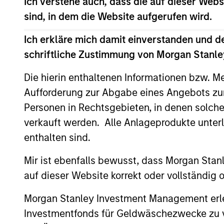
Ich verstehe auch, dass die auf dieser Webs
sind, in dem die Website aufgerufen wird.
Team Insights
Ich erkläre mich damit einverstanden und d
schriftliche Zustimmung von Morgan Stanley
Die hierin enthaltenen Informationen bzw. M
Aufforderung zur Abgabe eines Angebots zu
Personen in Rechtsgebieten, in denen solch
verkauft werden. Alle Anlageprodukte unter
enthalten sind.
Mir ist ebenfalls bewusst, dass Morgan Sta
VIDEO
auf dieser Website korrekt oder vollständig
Video: Why Emerging
Morgan Stanley Investment Management erle
Markets Debt Now -
Investmentfonds für Geldwäschezwecke zu ver
Strategy, Edge and Long