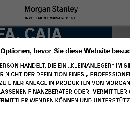
FA, CAIA
 Optionen, bevor Sie diese Website besu
ERSON HANDELT, DIE EIN „KLEINANLEGER“ IM SI
DER NICHT DER DEFINITION EINES „ PROFESSIO
EN ZU EINER ANLAGE IN PRODUKTEN VON MORG
ELASSENEN FINANZBERATER ODER -VERMITTLER 
RMITTLER WENDEN KÖNNEN UND UNTERSTÜTZUN
M