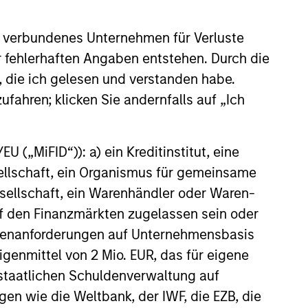
ent process leverages the
ngths: exploring a vast
 verbundenes Unternehmen für Verluste
universe, focusing on idea
 and capturing trading alpha.
er fehlerhaften Angaben entstehen. Durch die
00 countries, the team uses
, die ich gelesen und verstanden habe.
s research units, ignoring
ufahren; klicken Sie andernfalls auf „Ich
 to reduce costs. They focus
25
l cycles and policy premiums,
 changes for long and short
 („MiFID“)): a) ein Kreditinstitut, eine
Sovereign debt markets are key,
sellschaft, ein Organismus für gemeinsame
cy, rates, and spreads
 policy shifts.
ellschaft, ein Warenhändler oder Waren-
 auf den Finanzmärkten zugelassen sein oder
onstitute and should not be construed as an
ößenanforderungen auf Unternehmensbasis
ction in which such offer or solicitation,
Eigenmittel von 2 Mio. EUR, das für eigene
r staatlichen Schuldenverwaltung auf
gen wie die Weltbank, der IWF, die EZB, die