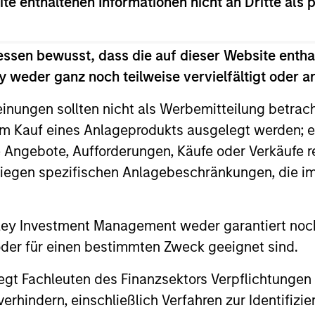
ite enthaltenen Informationen nicht an Dritte als 
essen bewusst, dass die auf dieser Website entha
 weder ganz noch teilweise vervielfältigt oder 
einungen sollten nicht als Werbemitteilung betrac
m Kauf eines Anlageprodukts ausgelegt werden; e
e Angebote, Aufforderungen, Käufe oder Verkäufe 
liegen spezifischen Anlagebeschränkungen, die i
nley Investment Management weder garantiert noch
VIDEO
VIDEO
 oder für einen bestimmten Zweck geeignet sind.
Video: Warum man jetzt in
Global 
gt Fachleuten des Finanzsektors Verpflichtungen
Schwellenländeranleihen
We Inve
hindern, einschließlich Verfahren zur Identifizi
investieren sollte - Strategie,
the Fun