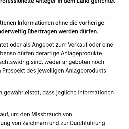
professionelle Anleger in dem Land gerichtet
ltenen Informationen ohne die vorherige
anderweitig übertragen werden dürfen.
htet oder als Angebot zum Verkauf oder eine
benso dürfen derartige Anlageprodukte
rechtswidrig sind, weder angeboten noch
m Prospekt des jeweiligen Anlageprodukts
 gewährleistet, dass jegliche Informationen
Macro Video: Where
 auf, um den Missbrauch von
st & How Clients Use
erung von Zeichnern und zur Durchführung
d