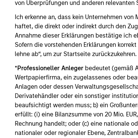
von Überprüfungen und anderen relevanten S
Emerging markets debt can offer
Term Opportunity
meaningful income and diversification, but
Ich erkenne an, dass kein Unternehmen von
return drivers vary widely across
countries and issuers. Matt Murphy
haftet, die direkt oder indirekt durch den Z
explains the strategy’s risk-aware
Annahme dieser Erklärungen bestätige ich e
objective and why invest now. Watch this
Sofern die vorstehenden Erklärungen korrekt s
video to find out more.
lehne ab“, um zur Startseite zurückzukehren.
20-APR-2026
*
Professioneller Anleger
bedeutet (gemäß Ausl
Wertpapierfirma, ein zugelassenes oder beau
Anlagen oder dessen Verwaltungsgesellschaf
May not represent all Team Members.
Derivatehändler oder ein sonstiger institutio
The information on this page is for informatio
beaufsichtigt werden muss; b) ein Großunt
offering of advisory services or an offer to sell 
erfüllt: (i) eine Bilanzsumme von 20 Mio. EUR
purchase or sale would be unlawful under the se
Rechnung handelt; oder (c) eine nationale od
All investing involves risks, including a loss of 
nationaler oder regionaler Ebene, Zentralban