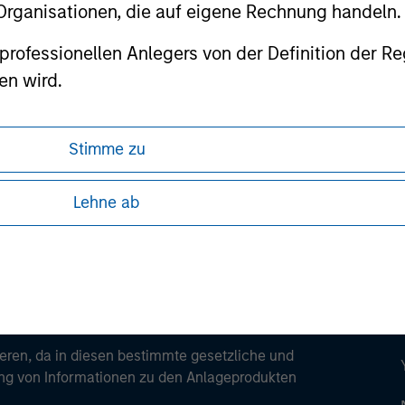
ortant information on the strategy, including additional risk co
 Organisationen, die auf eigene Rechnung handeln.
es professionellen Anlegers von der Definition de
en wird.
ley
Stimme zu
ley Careers
Lehne ab
ren, da in diesen bestimmte gesetzliche und
tung von Informationen zu den Anlageprodukten