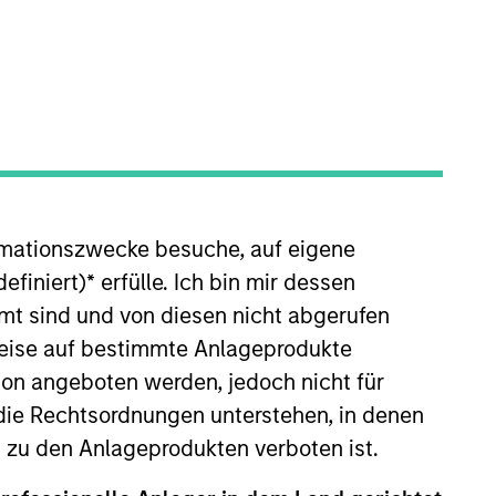
rmationszwecke besuche, auf eigene
sible for covering global
ective clients, representing the
efiniert)
*
erfülle. Ich bin mir dessen
evelopments across the world.
mt sind und von diesen nicht abgerufen
ing new offerings. He joined
rweise auf bestimmte Anlageprodukte
n the investment industry in
on angeboten werden, jedoch nicht für
ved as a merger and acquisitions
die Rechtsordnungen unterstehen, in denen
ond. He is a member of the CFA
n zu den Anlageprodukten verboten ist.
red Alternative Investment