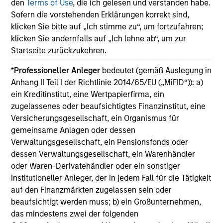
inc
31-OCT-2025
05
den
Terms of Use
, die ich gelesen und verstanden habe.
but
Sofern die vorstehenden Erklärungen korrekt sind,
re
klicken Sie bitte auf „Ich stimme zu“, um fortzufahren;
use
klicken Sie andernfalls auf „Ich lehne ab“, um zur
ret
Startseite zurückzukehren.
*
Professioneller Anleger
bedeutet (gemäß Auslegung in
Anhang II Teil I der Richtlinie 2014/65/EU („MiFID“)): a)
May not represent all Team Members.
ein Kreditinstitut, eine Wertpapierfirma, ein
zugelassenes oder beaufsichtigtes Finanzinstitut, eine
The information on this page is for informational
purposes only. The information contained herein does
Versicherungsgesellschaft, ein Organismus für
not constitute and should not be construed as an
gemeinsame Anlagen oder dessen
offering of advisory services or an offer to sell or a
Verwaltungsgesellschaft, ein Pensionsfonds oder
solicitation of an offer to buy any securities in any
dessen Verwaltungsgesellschaft, ein Warenhändler
jurisdiction in which such offer or solicitation,
purchase or sale would be unlawful under the
oder Waren-Derivatehändler oder ein sonstiger
securities, insurance or other laws of such jurisdiction.
institutioneller Anleger, der in jedem Fall für die Tätigkeit
auf den Finanzmärkten zugelassen sein oder
All investing involves risks, including a loss of principal.
beaufsichtigt werden muss; b) ein Großunternehmen,
Please refer to the strategy detail page for important
das mindestens zwei der folgenden
information on the strategy, including additional risk