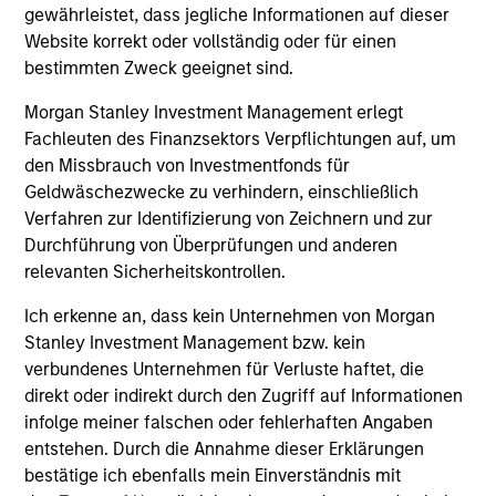
gewährleistet, dass jegliche Informationen auf dieser
Website korrekt oder vollständig oder für einen
bestimmten Zweck geeignet sind.
Morgan Stanley Investment Management erlegt
Fachleuten des Finanzsektors Verpflichtungen auf, um
den Missbrauch von Investmentfonds für
Geldwäschezwecke zu verhindern, einschließlich
ARTICLE
CO
Verfahren zur Identifizierung von Zeichnern und zur
Durchführung von Überprüfungen und anderen
The Ownership Advantage: Enduring
Th
relevanten Sicherheitskontrollen.
Lessons from Builders
Cr
an
Counterpoint Global explores how founder-led
We
Ich erkenne an, dass kein Unternehmen von Morgan
and owner-operated companies translate
con
Stanley Investment Management bzw. kein
aligned incentives into long-term business
mar
verbundenes Unternehmen für Verluste haftet, die
success.
sto
direkt oder indirekt durch den Zugriff auf Informationen
mar
infolge meiner falschen oder fehlerhaften Angaben
see
entstehen. Durch die Annahme dieser Erklärungen
div
bestätige ich ebenfalls mein Einverständnis mit