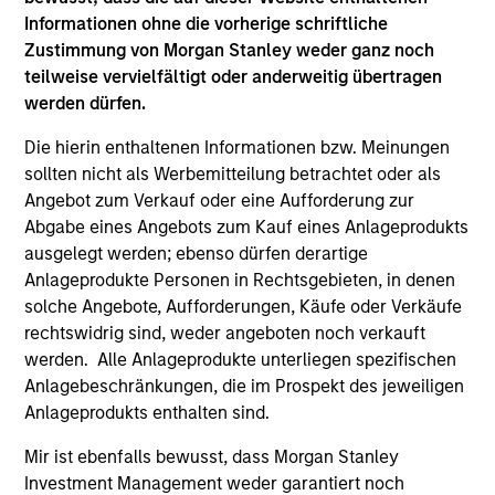
intrinsic value.
Informationen ohne die vorherige schriftliche
Zustimmung von Morgan Stanley weder ganz noch
teilweise vervielfältigt oder anderweitig übertragen
Global Permanence
werden dürfen.
Invests primarily in established companies
globally that benefit from efficient scale.
Die hierin enthaltenen Informationen bzw. Meinungen
sollten nicht als Werbemitteilung betrachtet oder als
Angebot zum Verkauf oder eine Aufforderung zur
Permanence
Abgabe eines Angebots zum Kauf eines Anlageprodukts
Invests primarily in established companies
ausgelegt werden; ebenso dürfen derartige
in the United States that benefit from
Anlageprodukte Personen in Rechtsgebieten, in denen
solche Angebote, Aufforderungen, Käufe oder Verkäufe
efficient scale.
rechtswidrig sind, weder angeboten noch verkauft
werden. Alle Anlageprodukte unterliegen spezifischen
Anlagebeschränkungen, die im Prospekt des jeweiligen
Team Insights
Anlageprodukts enthalten sind.
Mir ist ebenfalls bewusst, dass Morgan Stanley
Investment Management weder garantiert noch