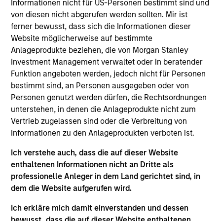
Informationen nicht für US-Personen bestimmt sind und
Global. He joined Morgan Stanley in 2015 and has
von diesen nicht abgerufen werden sollten. Mir ist
14 years of investment experience. Prior to joining
ferner bewusst, dass sich die Informationen dieser
the firm, he was an associate at Osmium Partners,
Website möglicherweise auf bestimmte
a long-short hedge fund and served as a Board
Anlageprodukte beziehen, die von Morgan Stanley
Observer at Spark Networks, Inc. (NYSE:LOV).
Investment Management verwaltet oder in beratender
Previously, he was a research analyst at a family
Funktion angeboten werden, jedoch nicht für Personen
office and a research intern at Lane Five Capital
bestimmt sind, an Personen ausgegeben oder von
Management. Manas received a B.S. in applied
Personen genutzt werden dürfen, die Rechtsordnungen
mathematics and economics from Brown
unterstehen, in denen die Anlageprodukte nicht zum
University.
Vertrieb zugelassen sind oder die Verbreitung von
Informationen zu den Anlageprodukten verboten ist.
Ich verstehe auch, dass die auf dieser Website
Counterpoint Global
enthaltenen Informationen nicht an Dritte als
professionelle Anleger in dem Land gerichtet sind, in
dem die Website aufgerufen wird.
Global Endurance
Ich erkläre mich damit einverstanden und dessen
Invests primarily in companies with growing
bewusst, dass die auf dieser Website enthaltenen