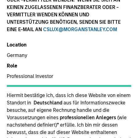
KEINEN ZUGELASSENEN FINANZBERATER ODER -
VERMITTLER WENDEN KÖNNEN UND
UNTERSTÜTZUNG BENÖTIGEN, SENDEN SIE BITTE
EINE E-MAIL AN
CSLUX@MORGANSTANLEY.COM
Location
Germany
Role
YEARS OF INDUSTRY EXPERIENCE
Professional Investor
14
Years
TEAM
Hiermit bestätige ich, dass ich diese Website von einem
Standort in
Deutschland
aus für Informationszwecke
Counterpoint Global
besuche, auf eigene Rechnung handle und die
Voraussetzungen eines
professionellen Anlegers
(wie
nachstehend definiert)
*
erfülle. Ich bin mir dessen
bewusst, dass die auf dieser Website enthaltenen
Manas Gautam is an investor for Counterpoint