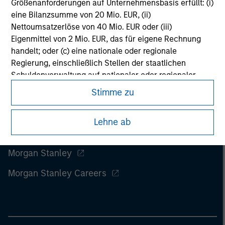
Größenanforderungen auf Unternehmensbasis erfüllt: (i)
considerations.
eine Bilanzsumme von 20 Mio. EUR, (ii)
Nettoumsatzerlöse von 40 Mio. EUR oder (iii)
Eigenmittel von 2 Mio. EUR, das für eigene Rechnung
handelt; oder (c) eine nationale oder regionale
Regierung, einschließlich Stellen der staatlichen
Schuldenverwaltung auf nationaler oder regionaler
Ebene, Zentralbanken, internationaler und
Stimme zu
supranationaler Einrichtungen wie die Weltbank, der
IWF, die EZB, die EIB und andere vergleichbare
Lehne ab
internationale Organisationen, die auf eigene Rechnung
handeln.
Morgan Stanley
Bitte beachten Sie, dass die Definition eines
professionellen Anlegers von der Definition der
Morgan Stanley Careers
Regulierungsbehörde des Landes abweichen kann, von
dem aus auf die Website zugegriffen wird.