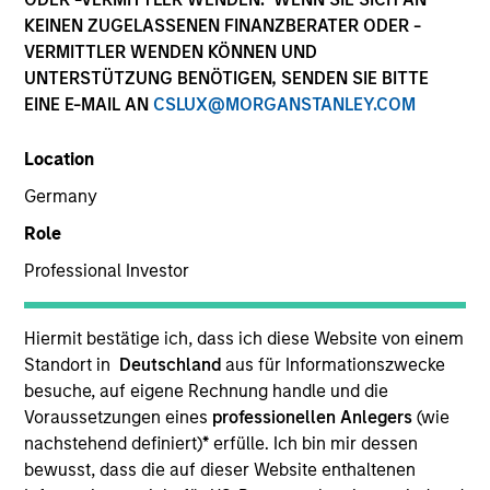
KEINEN ZUGELASSENEN FINANZBERATER ODER -
VERMITTLER WENDEN KÖNNEN UND
UNTERSTÜTZUNG BENÖTIGEN, SENDEN SIE BITTE
EINE E-MAIL AN
CSLUX@MORGANSTANLEY.COM
Location
Germany
Role
YEARS OF INDUSTRY EXPERIENCE
Professional Investor
15
Years
TEAM
Hiermit bestätige ich, dass ich diese Website von einem
Standort in
Deutschland
aus für Informationszwecke
Eaton Vance Equity Team
besuche, auf eigene Rechnung handle und die
Voraussetzungen eines
professionellen Anlegers
(wie
nachstehend definiert)
*
erfülle. Ich bin mir dessen
bewusst, dass die auf dieser Website enthaltenen
Lee is an Executive Director of Morgan Stanley and