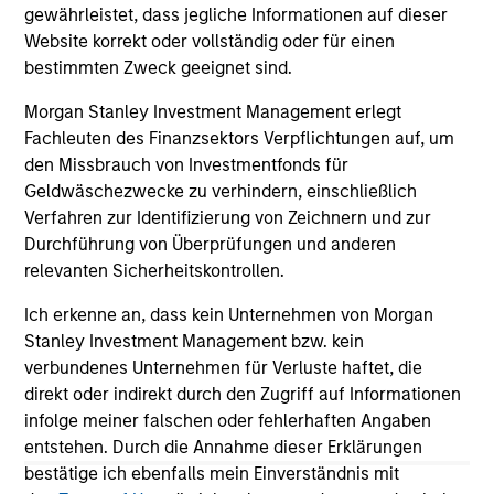
broader shift in today’s market: the traditional
gewährleistet, dass jegliche Informationen auf dieser
lines between Growth and Value are becoming
Website korrekt oder vollständig oder für einen
less distinct. Learn what Eaton Vance
bestimmten Zweck geeignet sind.
investment teams think that means for
Morgan Stanley Investment Management erlegt
portfolio construction, diversification and
Fachleuten des Finanzsektors Verpflichtungen auf, um
where they see opportunities for active
den Missbrauch von Investmentfonds für
investors.
03-AUG-2026
14-
Geldwäschezwecke zu verhindern, einschließlich
Verfahren zur Identifizierung von Zeichnern und zur
Durchführung von Überprüfungen und anderen
relevanten Sicherheitskontrollen.
Ich erkenne an, dass kein Unternehmen von Morgan
Stanley Investment Management bzw. kein
May not represent all Team Members.
verbundenes Unternehmen für Verluste haftet, die
direkt oder indirekt durch den Zugriff auf Informationen
The information on this page is for informational
infolge meiner falschen oder fehlerhaften Angaben
purposes only. The information contained herein does
not constitute and should not be construed as an
entstehen. Durch die Annahme dieser Erklärungen
offering of advisory services or an offer to sell or a
bestätige ich ebenfalls mein Einverständnis mit
solicitation of an offer to buy any securities in any