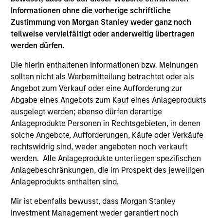
Informationen ohne die vorherige schriftliche
Zustimmung von Morgan Stanley weder ganz noch
Team Insights
teilweise vervielfältigt oder anderweitig übertragen
werden dürfen.
Die hierin enthaltenen Informationen bzw. Meinungen
sollten nicht als Werbemitteilung betrachtet oder als
Angebot zum Verkauf oder eine Aufforderung zur
Abgabe eines Angebots zum Kauf eines Anlageprodukts
ausgelegt werden; ebenso dürfen derartige
Anlageprodukte Personen in Rechtsgebieten, in denen
solche Angebote, Aufforderungen, Käufe oder Verkäufe
rechtswidrig sind, weder angeboten noch verkauft
werden. Alle Anlageprodukte unterliegen spezifischen
ARTICLE
AR
Anlagebeschränkungen, die im Prospekt des jeweiligen
Anlageprodukts enthalten sind.
2026 Russell Reconstitution: A New
Eq
Lens on Growth, Value and Active
Ov
Mir ist ebenfalls bewusst, dass Morgan Stanley
Management
The 2026 Russell Reconstitution highlights a
eq
Investment Management weder garantiert noch