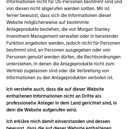
Informationen nicht für US-Personen bestimmt sind und
the Head of the Eaton Vance Equity Trade
von diesen nicht abgerufen werden sollten. Mir ist
Implementation team. He is responsible for
ferner bewusst, dass sich die Informationen dieser
implementing trades for various equity funds in
Website möglicherweise auf bestimmte
accordance with instructions provided by portfolio
Anlageprodukte beziehen, die von Morgan Stanley
managers, acting as a liaison between the equity
Investment Management verwaltet oder in beratender
department, operations and the trading desk, and
Funktion angeboten werden, jedoch nicht für Personen
supporting the team in generating cash, dividend,
bestimmt sind, an Personen ausgegeben oder von
tax and holdings reports. He joined Eaton Vance in
Personen genutzt werden dürfen, die Rechtsordnungen
2014. Morgan Stanley acquired Eaton Vance in
unterstehen, in denen die Anlageprodukte nicht zum
March 2021. Lee began his career in the investment
Vertrieb zugelassen sind oder die Verbreitung von
management industry in 2011. Previously, he was a
Informationen zu den Anlageprodukten verboten ist.
senior investment operations specialist at Eaton
Vance. Before joining Eaton Vance, he was an
Ich verstehe auch, dass die auf dieser Website
account administrator at The Bank of New York
enthaltenen Informationen nicht an Dritte als
Mellon and was affiliated with State Street Bank
professionelle Anleger in dem Land gerichtet sind, in
and Trust. Lee earned a B.S. from the State
dem die Website aufgerufen wird.
University of New York at New Paltz and an MBA
from Suffolk University.
Ich erkläre mich damit einverstanden und dessen
bewusst, dass die auf dieser Website enthaltenen