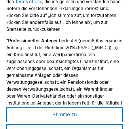
den
Terms of Use
, die ich gelesen und verstanden habe.
jurisdiction in which such offer or solicitation,
Sofern die vorstehenden Erklärungen korrekt sind,
purchase or sale would be unlawful under the
securities, insurance or other laws of such jurisdiction.
klicken Sie bitte auf „Ich stimme zu“, um fortzufahren;
klicken Sie andernfalls auf „Ich lehne ab“, um zur
All investing involves risks, including a loss of principal.
Startseite zurückzukehren.
Please refer to the strategy detail page for important
*
Professioneller Anleger
bedeutet (gemäß Auslegung in
information on the strategy, including additional risk
Anhang II Teil I der Richtlinie 2014/65/EU („MiFID“)): a)
considerations.
ein Kreditinstitut, eine Wertpapierfirma, ein
zugelassenes oder beaufsichtigtes Finanzinstitut, eine
Versicherungsgesellschaft, ein Organismus für
gemeinsame Anlagen oder dessen
Verwaltungsgesellschaft, ein Pensionsfonds oder
dessen Verwaltungsgesellschaft, ein Warenhändler
oder Waren-Derivatehändler oder ein sonstiger
institutioneller Anleger, der in jedem Fall für die Tätigkeit
auf den Finanzmärkten zugelassen sein oder
Stimme zu
beaufsichtigt werden muss; b) ein Großunternehmen,
das mindestens zwei der folgenden