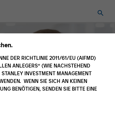
chen.
NNE DER RICHTLINIE 2011/61/EU (AIFMD)
NELLEN ANLEGERS“ (WIE NACHSTEHEND
AN STANLEY INVESTMENT MANAGEMENT
WENDEN. WENN SIE SICH AN KEINEN
G BENÖTIGEN, SENDEN SIE BITTE EINE