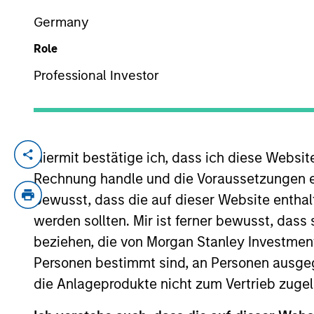
Germany
Role
YEARS OF INDUSTRY EXPERIENCE
35
Years
Professional Investor
Hiermit bestätige ich, dass ich diese Websi
Larry oversees the portfolio management 
commodities, VRP, and related options str
Rechnung handle und die Voraussetzungen 
Advisors, which was acquired by Parametri
bewusst, dass die auf dieser Website enthal
market-makers in the world. At Wolverine,
werden sollten. Mir ist ferner bewusst, das
Stock Exchange and the COMEX, and he wa
beziehen, die von Morgan Stanley Investmen
structured products. He earned a BS in bu
Personen bestimmt sind, an Personen ausge
die Anlageprodukte nicht zum Vertrieb zugel