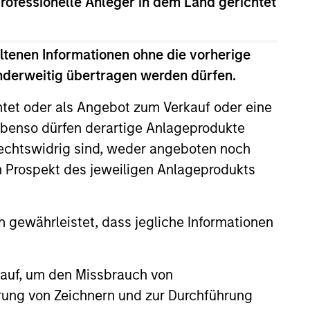
professionelle Anleger in dem Land gerichtet
onstitute and should not be construed as an
ction in which such offer or solicitation,
ltenen Informationen ohne die vorherige
anderweitig übertragen werden dürfen.
htet oder als Angebot zum Verkauf oder eine
nsiderations.
benso dürfen derartige Anlageprodukte
rechtswidrig sind, weder angeboten noch
m Prospekt des jeweiligen Anlageprodukts
 gewährleistet, dass jegliche Informationen
 auf, um den Missbrauch von
erung von Zeichnern und zur Durchführung