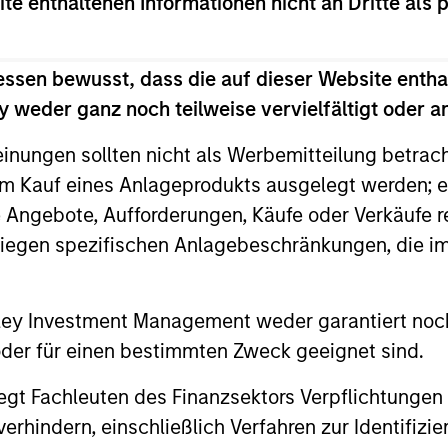
ite enthaltenen Informationen nicht an Dritte als 
nal purposes only. The information contained herein does not c
or a solicitation of an offer to buy any securities in any jurisdi
essen bewusst, dass die auf dieser Website entha
curities, insurance or other laws of such jurisdiction.
 weder ganz noch teilweise vervielfältigt oder 
principal.
einungen sollten nicht als Werbemitteilung betrac
ortant information on the strategy, including additional risk co
m Kauf eines Anlageprodukts ausgelegt werden; e
e Angebote, Aufforderungen, Käufe oder Verkäufe 
liegen spezifischen Anlagebeschränkungen, die i
ley
nley Investment Management weder garantiert noch
ley Careers
 oder für einen bestimmten Zweck geeignet sind.
gt Fachleuten des Finanzsektors Verpflichtungen
hindern, einschließlich Verfahren zur Identifizi