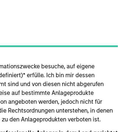
rmationszwecke besuche, auf eigene
stment Strategies including
ly as an employee of Managed Risk
efiniert)
*
erfülle. Ich bin mir dessen
, one of the largest options
mt sind und von diesen nicht abgerufen
 New York office on the American
rweise auf bestimmte Anlageprodukte
ll as market-making in ETFs and
on angeboten werden, jedoch nicht für
die Rechtsordnungen unterstehen, in denen
n zu den Anlageprodukten verboten ist.