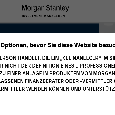
 Optionen, bevor Sie diese Website besu
ERSON HANDELT, DIE EIN „KLEINANLEGER“ IM SI
DER NICHT DER DEFINITION EINES „ PROFESSIO
EN ZU EINER ANLAGE IN PRODUKTEN VON MORG
ELASSENEN FINANZBERATER ODER -VERMITTLER 
RMITTLER WENDEN KÖNNEN UND UNTERSTÜTZUN
M