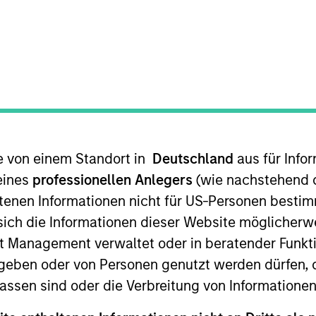
te von einem Standort in
Deutschland
aus für Info
and trading of the Parametric Liquid Alternatives Inve
ategies. Prior to joining Parametric in 2006 (original
eines
professionellen Anlegers
(wie nachstehend d
c in 2007), Larry was a principal at Wolverine Trading
tenen Informationen nicht für US-Personen bestim
 he was the head trader in charge of all trading in the
s sich die Informationen dieser Website mögliche
s responsible for over 90 equity/index options as we
t Management verwaltet oder in beratender Funkti
siness administration from Boston University.
geben oder von Personen genutzt werden dürfen, 
assen sind oder die Verbreitung von Informatione