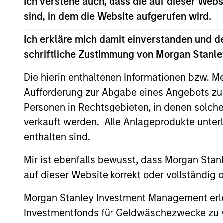
Ich verstehe auch, dass die auf dieser Webs
May not represent all Team Members.
sind, in dem die Website aufgerufen wird.
The information on this page is for informatio
offering of advisory services or an offer to sell 
Ich erkläre mich damit einverstanden und d
purchase or sale would be unlawful under the se
schriftliche Zustimmung von Morgan Stanley
All investing involves risks, including a loss of 
Die hierin enthaltenen Informationen bzw. M
Please refer to the strategy detail page for imp
Aufforderung zur Abgabe eines Angebots zu
Personen in Rechtsgebieten, in denen solch
verkauft werden. Alle Anlageprodukte unter
enthalten sind.
Morgan Stan
Mir ist ebenfalls bewusst, dass Morgan Sta
Morgan Stan
auf dieser Website korrekt oder vollständig
Morgan Stanley Investment Management erle
Investmentfonds für Geldwäschezwecke zu ver