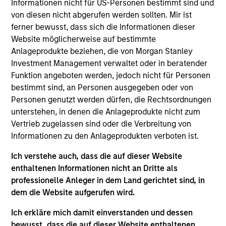
Informationen nicht für US-Personen bestimmt sind und
Manager of the Japanese Equity Group (Value) at
von diesen nicht abgerufen werden sollten. Mir ist
Mitsubishi UFJ Asset Management Co., Ltd. (MUAM)
ferner bewusst, dass sich die Informationen dieser
and has more than 15 years of investment &
Website möglicherweise auf bestimmte
research experience. After he joined Mitsubishi UFJ
Anlageprodukte beziehen, die von Morgan Stanley
Asset Management Co., Ltd. (present MUAM) in
Investment Management verwaltet oder in beratender
2007 and engaged in product planning for 3 years,
Funktion angeboten werden, jedoch nicht für Personen
he started his career of investment & research in
bestimmt sind, an Personen ausgegeben oder von
2010 at Mitsubishi UFJ Asset Management (UK) Ltd
Personen genutzt werden dürfen, die Rechtsordnungen
(MUAMUK). He spent 2 years in MUAMUK as an
unterstehen, in denen die Anlageprodukte nicht zum
Assistant Fund Manager and returned to MUAM in
Vertrieb zugelassen sind oder die Verbreitung von
2013 as a Fund Manager with responsibility for
Informationen zu den Anlageprodukten verboten ist.
Japanese equity fund since 2014. He holds B.A. in
Economics from Tokyo University. He is also
Ich verstehe auch, dass die auf dieser Website
Chartered Member of the Security Analysts
enthaltenen Informationen nicht an Dritte als
Association of Japan (CMA).
professionelle Anleger in dem Land gerichtet sind, in
dem die Website aufgerufen wird.
Ich erkläre mich damit einverstanden und dessen
Japanese Equity Team
bewusst, dass die auf dieser Website enthaltenen