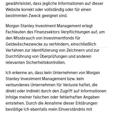
purchase or sale would be unlawful under the
gewährleistet, dass jegliche Informationen auf dieser
securities, insurance or other laws of such jurisdiction.
Website korrekt oder vollständig oder für einen
bestimmten Zweck geeignet sind.
All investing involves risks, including a loss of principal.
Morgan Stanley Investment Management erlegt
Please refer to the strategy detail page for important
Fachleuten des Finanzsektors Verpflichtungen auf, um
information on the strategy, including additional risk
considerations.
den Missbrauch von Investmentfonds für
Geldwäschezwecke zu verhindern, einschließlich
Verfahren zur Identifizierung von Zeichnern und zur
Durchführung von Überprüfungen und anderen
relevanten Sicherheitskontrollen.
Ich erkenne an, dass kein Unternehmen von Morgan
Stanley Investment Management bzw. kein
verbundenes Unternehmen für Verluste haftet, die
direkt oder indirekt durch den Zugriff auf Informationen
infolge meiner falschen oder fehlerhaften Angaben
entstehen. Durch die Annahme dieser Erklärungen
bestätige ich ebenfalls mein Einverständnis mit
Morgan Stanley