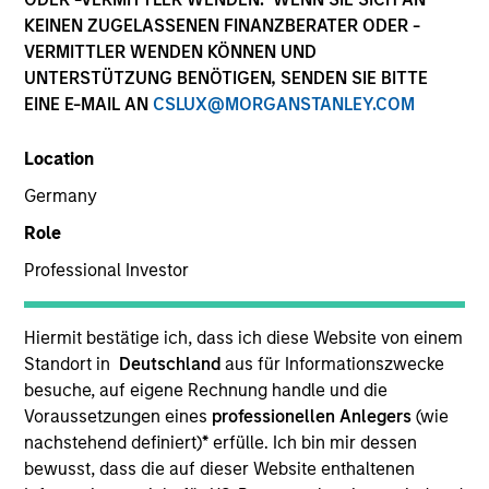
KEINEN ZUGELASSENEN FINANZBERATER ODER -
VERMITTLER WENDEN KÖNNEN UND
UNTERSTÜTZUNG BENÖTIGEN, SENDEN SIE BITTE
EINE E-MAIL AN
CSLUX@MORGANSTANLEY.COM
Location
Germany
Role
YEARS OF INDUSTRY EXPERIENCE
Professional Investor
16
Years
TEAM
Hiermit bestätige ich, dass ich diese Website von einem
Standort in
Deutschland
aus für Informationszwecke
Japanese Equity Team
besuche, auf eigene Rechnung handle und die
Voraussetzungen eines
professionellen Anlegers
(wie
nachstehend definiert)
*
erfülle. Ich bin mir dessen
bewusst, dass die auf dieser Website enthaltenen
Mr. Ko Hatazawa is an Executive Chief Fund