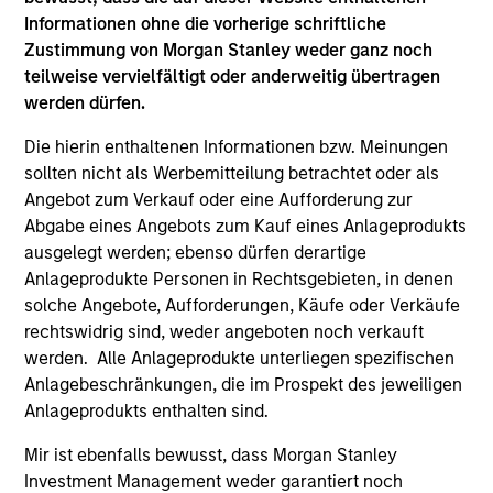
Informationen ohne die vorherige schriftliche
Zustimmung von Morgan Stanley weder ganz noch
Japanese Value Equity Strategy
teilweise vervielfältigt oder anderweitig übertragen
Invests in Japanese equities with market
werden dürfen.
capitalization of greater than U.S. $400
Die hierin enthaltenen Informationen bzw. Meinungen
million, seeking to identify undervalued,
sollten nicht als Werbemitteilung betrachtet oder als
quality companies that trade at a
Angebot zum Verkauf oder eine Aufforderung zur
substantial discount to their long-term
Abgabe eines Angebots zum Kauf eines Anlageprodukts
intrinsic value.
ausgelegt werden; ebenso dürfen derartige
Anlageprodukte Personen in Rechtsgebieten, in denen
solche Angebote, Aufforderungen, Käufe oder Verkäufe
rechtswidrig sind, weder angeboten noch verkauft
May not represent all Team Members.
werden. Alle Anlageprodukte unterliegen spezifischen
The information on this page is for informational
Anlagebeschränkungen, die im Prospekt des jeweiligen
purposes only. The information contained herein does
Anlageprodukts enthalten sind.
not constitute and should not be construed as an
offering of advisory services or an offer to sell or a
Mir ist ebenfalls bewusst, dass Morgan Stanley
solicitation of an offer to buy any securities in any
Investment Management weder garantiert noch
jurisdiction in which such offer or solicitation,