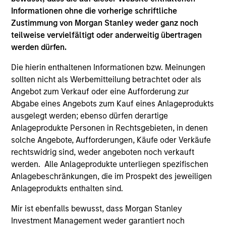
Informationen ohne die vorherige schriftliche
Zustimmung von Morgan Stanley weder ganz noch
teilweise vervielfältigt oder anderweitig übertragen
werden dürfen.
Die hierin enthaltenen Informationen bzw. Meinungen
sollten nicht als Werbemitteilung betrachtet oder als
Angebot zum Verkauf oder eine Aufforderung zur
SUSTAINABLE INVESTING
CA
Abgabe eines Angebots zum Kauf eines Anlageprodukts
ausgelegt werden; ebenso dürfen derartige
2025 Stewardship Report
20
Anlageprodukte Personen in Rechtsgebieten, in denen
Ma
Calvert's engagement team discusses
solche Angebote, Aufforderungen, Käufe oder Verkäufe
engagement & proxy voting activities that aim
In
rechtswidrig sind, weder angeboten noch verkauft
to drive positive change on financially material
con
werden. Alle Anlageprodukte unterliegen spezifischen
sustainability topics.
vot
Anlagebeschränkungen, die im Prospekt des jeweiligen
fin
Anlageprodukts enthalten sind.
shi
Mir ist ebenfalls bewusst, dass Morgan Stanley
Investment Management weder garantiert noch