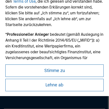
den
Terms of Use
, die ich gelesen und verstanden habe.
information on the strategy, including additional risk
Sofern die vorstehenden Erklärungen korrekt sind,
considerations.
klicken Sie bitte auf „Ich stimme zu“, um fortzufahren;
klicken Sie andernfalls auf „Ich lehne ab“, um zur
Startseite zurückzukehren.
*
Professioneller Anleger
bedeutet (gemäß Auslegung in
Anhang II Teil I der Richtlinie 2014/65/EU („MiFID“)): a)
ein Kreditinstitut, eine Wertpapierfirma, ein
zugelassenes oder beaufsichtigtes Finanzinstitut, eine
Versicherungsgesellschaft, ein Organismus für
gemeinsame Anlagen oder dessen
Verwaltungsgesellschaft, ein Pensionsfonds oder
Stimme zu
dessen Verwaltungsgesellschaft, ein Warenhändler
Morgan Stanley
oder Waren-Derivatehändler oder ein sonstiger
Lehne ab
institutioneller Anleger, der in jedem Fall für die Tätigkeit
Morgan Stanley Careers
auf den Finanzmärkten zugelassen sein oder
beaufsichtigt werden muss; b) ein Großunternehmen,
das mindestens zwei der folgenden