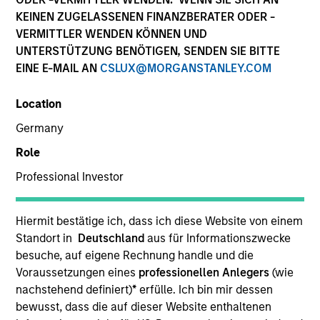
KEINEN ZUGELASSENEN FINANZBERATER ODER -
VERMITTLER WENDEN KÖNNEN UND
UNTERSTÜTZUNG BENÖTIGEN, SENDEN SIE BITTE
EINE E-MAIL AN
CSLUX@MORGANSTANLEY.COM
Location
Germany
Role
YEARS OF INDUSTRY EXPERIENCE
Professional Investor
9
Years
TEAM
Hiermit bestätige ich, dass ich diese Website von einem
Standort in
Deutschland
aus für Informationszwecke
Calvert Research And Management Team
besuche, auf eigene Rechnung handle und die
Voraussetzungen eines
professionellen Anlegers
(wie
nachstehend definiert)
*
erfülle. Ich bin mir dessen
bewusst, dass die auf dieser Website enthaltenen
Kelly Rechen is a Vice President of Operations for