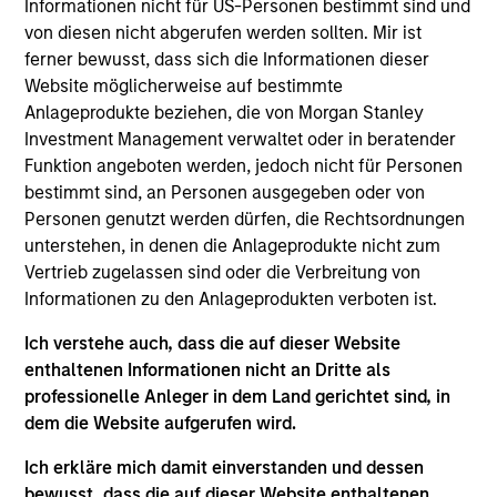
Informationen nicht für US-Personen bestimmt sind und
Calvert Research and Management. She oversees
von diesen nicht abgerufen werden sollten. Mir ist
Calvert’s Operations team and is responsible for a
ferner bewusst, dass sich die Informationen dieser
wide variety of initiatives, executive duties, and
Website möglicherweise auf bestimmte
special projects, involving the CEO and the firm’s
Anlageprodukte beziehen, die von Morgan Stanley
priorities. She works closely with the Calvert’s
Investment Management verwaltet oder in beratender
executive team and key stakeholders to streamline
Funktion angeboten werden, jedoch nicht für Personen
high-priority projects that have a significant impact
bestimmt sind, an Personen ausgegeben oder von
on the company. She joined Calvert in 2017. Prior to
Personen genutzt werden dürfen, die Rechtsordnungen
joining Calvert, Kelly has managed budgets and
unterstehen, in denen die Anlageprodukte nicht zum
operations in both the private and public sectors.
Vertrieb zugelassen sind oder die Verbreitung von
Kelly earned a B.A. in interpersonal and
Informationen zu den Anlageprodukten verboten ist.
organizational communication studies from the
University of North Carolina at Chapel Hill.
Ich verstehe auch, dass die auf dieser Website
enthaltenen Informationen nicht an Dritte als
professionelle Anleger in dem Land gerichtet sind, in
Team Insights
dem die Website aufgerufen wird.
Ich erkläre mich damit einverstanden und dessen
bewusst, dass die auf dieser Website enthaltenen