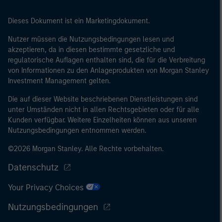
Größenanforderungen auf Unternehmensbasis erfüllt: (i)
eine Bilanzsumme von 20 Mio. EUR, (ii)
Dieses Dokument ist ein Marketingdokument.
Nettoumsatzerlöse von 40 Mio. EUR oder (iii)
Eigenmittel von 2 Mio. EUR, das für eigene Rechnung
Nutzer müssen die Nutzungsbedingungen lesen und
handelt; oder (c) eine nationale oder regionale
akzeptieren, da in diesen bestimmte gesetzliche und
regulatorische Auflagen enthalten sind, die für die Verbreitung
Regierung, einschließlich Stellen der staatlichen
von Informationen zu den Anlageprodukten von Morgan Stanley
Schuldenverwaltung auf nationaler oder regionaler
Investment Management gelten.
Ebene, Zentralbanken, internationaler und
supranationaler Einrichtungen wie die Weltbank, der
Die auf dieser Website beschriebenen Dienstleistungen sind
IWF, die EZB, die EIB und andere vergleichbare
unter Umständen nicht in allen Rechtsgebieten oder für alle
Kunden verfügbar. Weitere Einzelheiten können aus unseren
internationale Organisationen, die auf eigene Rechnung
Nutzungsbedingungen entnommen werden.
handeln.
©2026 Morgan Stanley. Alle Rechte vorbehalten.
Bitte beachten Sie, dass die Definition eines
professionellen Anlegers von der Definition der
Datenschutz
Regulierungsbehörde des Landes abweichen kann, von
Your Privacy Choices
dem aus auf die Website zugegriffen wird.
Nutzungsbedingungen