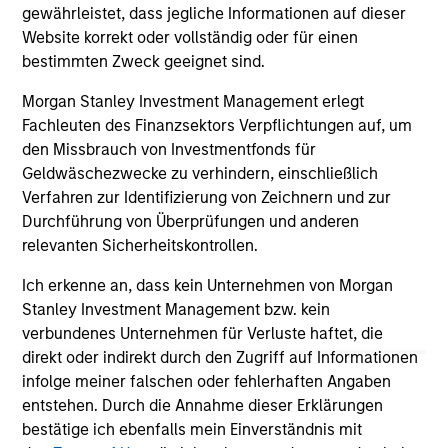
gewährleistet, dass jegliche Informationen auf dieser
16-JUL-2026
24
Website korrekt oder vollständig oder für einen
bestimmten Zweck geeignet sind.
Morgan Stanley Investment Management erlegt
Fachleuten des Finanzsektors Verpflichtungen auf, um
den Missbrauch von Investmentfonds für
Geldwäschezwecke zu verhindern, einschließlich
May not represent all Team Members.
Verfahren zur Identifizierung von Zeichnern und zur
Durchführung von Überprüfungen und anderen
The information on this page is for informational
relevanten Sicherheitskontrollen.
purposes only. The information contained herein does
not constitute and should not be construed as an
Ich erkenne an, dass kein Unternehmen von Morgan
offering of advisory services or an offer to sell or a
solicitation of an offer to buy any securities in any
Stanley Investment Management bzw. kein
jurisdiction in which such offer or solicitation,
verbundenes Unternehmen für Verluste haftet, die
purchase or sale would be unlawful under the
direkt oder indirekt durch den Zugriff auf Informationen
securities, insurance or other laws of such jurisdiction.
infolge meiner falschen oder fehlerhaften Angaben
All investing involves risks, including a loss of principal.
entstehen. Durch die Annahme dieser Erklärungen
bestätige ich ebenfalls mein Einverständnis mit
Please refer to the strategy detail page for important