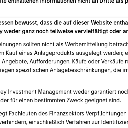
ite enthaltenen Informationen nicht an Dritte als 
essen bewusst, dass die auf dieser Website entha
 weder ganz noch teilweise vervielfältigt oder 
nal purposes only. The information contained herein does not c
or a solicitation of an offer to buy any securities in any jurisdi
einungen sollten nicht als Werbemitteilung betrac
curities, insurance or other laws of such jurisdiction.
m Kauf eines Anlageprodukts ausgelegt werden; e
principal.
e Angebote, Aufforderungen, Käufe oder Verkäufe 
ortant information on the strategy, including additional risk co
liegen spezifischen Anlagebeschränkungen, die i
nley Investment Management weder garantiert noch
 oder für einen bestimmten Zweck geeignet sind.
ley
gt Fachleuten des Finanzsektors Verpflichtungen
ley Careers
hindern, einschließlich Verfahren zur Identifizi