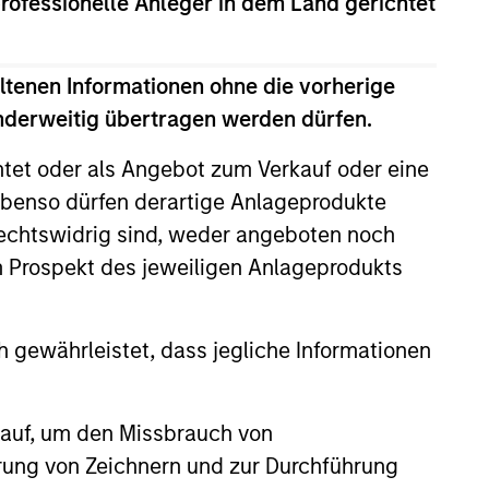
professionelle Anleger in dem Land gerichtet
ltenen Informationen ohne die vorherige
anderweitig übertragen werden dürfen.
onstitute and should not be construed as an
ction in which such offer or solicitation,
htet oder als Angebot zum Verkauf oder eine
benso dürfen derartige Anlageprodukte
rechtswidrig sind, weder angeboten noch
nsiderations.
m Prospekt des jeweiligen Anlageprodukts
 gewährleistet, dass jegliche Informationen
 auf, um den Missbrauch von
erung von Zeichnern und zur Durchführung