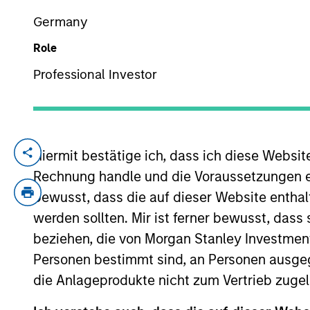
Germany
Role
YEARS OF INDUSTRY EXPERIENCE
21
Years
Professional Investor
Hiermit bestätige ich, dass ich diese Websi
Josh is head of human capital managem
He joined Morgan Stanley in 2005 and has
Rechnung handle und die Voraussetzungen 
Bank, Private Wealth Management and Mo
bewusst, dass die auf dieser Website enthal
werden sollten. Mir ist ferner bewusst, das
Prior to joining Morgan Stanley, Josh man
beziehen, die von Morgan Stanley Investmen
years of human resources experience.
Personen bestimmt sind, an Personen ausge
Josh has a BS in psychology from Duke U
die Anlageprodukte nicht zum Vertrieb zugel
University.