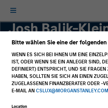
Josh Balik-Klei
Bitte wählen Sie eine der folgenden
Head of Human Capital Management
WENN ES SICH BEI IHNEN UM EINE EINZELP
IST, ODER WENN SIE EIN ANLEGER SIND, 
DEFINIERT) ENTSPRICHT, UND SIE FRAG
HABEN, SOLLTEN SIE SICH AN EINEN ZUG
ZUGELASSENEN FINANZBERATER ODER -VE
E-MAIL AN
CSLUX@MORGANSTANLEY.CO
Location