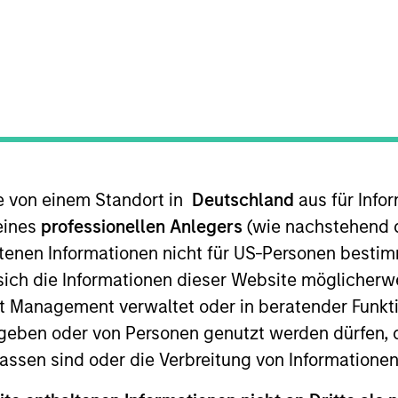
te von einem Standort in
Deutschland
aus für Info
ent and a member of the Morgan Stanley Investment M
 held a number of senior human resources roles with the
eines
professionellen Anlegers
(wie nachstehend d
rgan Stanley Investment Management Private Markets.
tenen Informationen nicht für US-Personen bestim
s sich die Informationen dieser Website mögliche
aged an outpatient clinic at Memorial Sloan Kettering 
t Management verwaltet oder in beratender Funkti
geben oder von Personen genutzt werden dürfen, 
niversity and an MA in organizational psychology from
assen sind oder die Verbreitung von Informatione