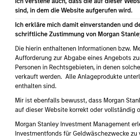
Ich verstehe auch, dass die auf dieser Webs
sind, in dem die Website aufgerufen wird.
Ich erkläre mich damit einverstanden und d
May not represent all Team Members.
schriftliche Zustimmung von Morgan Stanley
The information on this page is for informatio
offering of advisory services or an offer to sell 
Die hierin enthaltenen Informationen bzw. M
purchase or sale would be unlawful under the se
Aufforderung zur Abgabe eines Angebots zu
All investing involves risks, including a loss of 
Personen in Rechtsgebieten, in denen solch
Please refer to the strategy detail page for imp
verkauft werden. Alle Anlageprodukte unter
enthalten sind.
Mir ist ebenfalls bewusst, dass Morgan Sta
auf dieser Website korrekt oder vollständig
Morgan Stan
Morgan Stanley Investment Management erle
Morgan Stan
Investmentfonds für Geldwäschezwecke zu ver