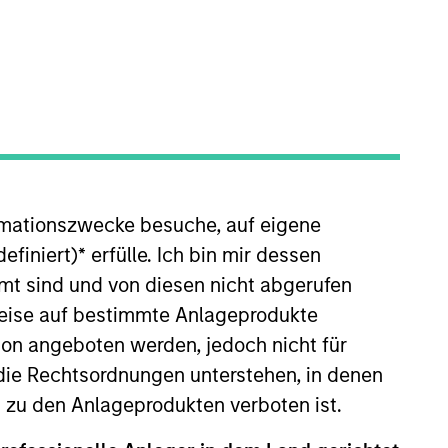
rmationszwecke besuche, auf eigene
anagement Operating Committee.
 Firm, including for the Private
efiniert)
*
erfülle. Ich bin mir dessen
mt sind und von diesen nicht abgerufen
rweise auf bestimmte Anlageprodukte
Cancer Center. He has over 15
on angeboten werden, jedoch nicht für
die Rechtsordnungen unterstehen, in denen
 Teachers College, Columbia
n zu den Anlageprodukten verboten ist.