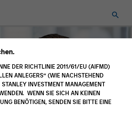
chen.
NNE DER RICHTLINIE 2011/61/EU (AIFMD)
NELLEN ANLEGERS“ (WIE NACHSTEHEND
AN STANLEY INVESTMENT MANAGEMENT
WENDEN. WENN SIE SICH AN KEINEN
G BENÖTIGEN, SENDEN SIE BITTE EINE