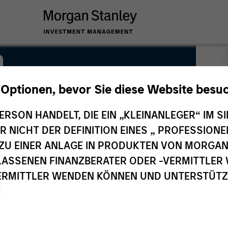
n
 Optionen, bevor Sie diese Website besu
ERSON HANDELT, DIE EIN „KLEINANLEGER“ IM SI
DER NICHT DER DEFINITION EINES „ PROFESSIO
EN ZU EINER ANLAGE IN PRODUKTEN VON MORG
ELASSENEN FINANZBERATER ODER -VERMITTLER 
RMITTLER WENDEN KÖNNEN UND UNTERSTÜTZUN
M