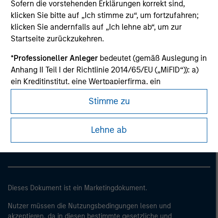
Sofern die vorstehenden Erklärungen korrekt sind,
klicken Sie bitte auf „Ich stimme zu“, um fortzufahren;
klicken Sie andernfalls auf „Ich lehne ab“, um zur
Startseite zurückzukehren.
*
Professioneller Anleger
bedeutet (gemäß Auslegung in
Anhang II Teil I der Richtlinie 2014/65/EU („MiFID“)): a)
ein Kreditinstitut, eine Wertpapierfirma, ein
zugelassenes oder beaufsichtigtes Finanzinstitut, eine
Stimme zu
Versicherungsgesellschaft, ein Organismus für
Morgan Stanley
gemeinsame Anlagen oder dessen
Morgan Stanley Careers
Verwaltungsgesellschaft, ein Pensionsfonds oder
Lehne ab
dessen Verwaltungsgesellschaft, ein Warenhändler
oder Waren-Derivatehändler oder ein sonstiger
institutioneller Anleger, der in jedem Fall für die Tätigkeit
auf den Finanzmärkten zugelassen sein oder
beaufsichtigt werden muss; b) ein Großunternehmen,
Dieses Dokument ist ein Marketingdokument.
das mindestens zwei der folgenden
Nutzer müssen die Nutzungsbedingungen lesen und
Größenanforderungen auf Unternehmensbasis erfüllt: (i)
akzeptieren, da in diesen bestimmte gesetzliche und