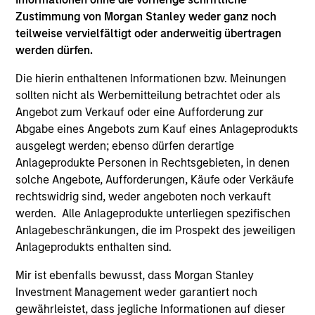
Zustimmung von Morgan Stanley weder ganz noch
teilweise vervielfältigt oder anderweitig übertragen
werden dürfen.
CONSILIENT OBSERVER
AR
Die hierin enthaltenen Informationen bzw. Meinungen
The Wisdom of Crowds in Markets:
AI
sollten nicht als Werbemitteilung betrachtet oder als
Crowd Behavior in Prediction, Betting,
St
Angebot zum Verkauf oder eine Aufforderung zur
and Stock Markets
Abgabe eines Angebots zum Kauf eines Anlageprodukts
We review the wisdom of crowds in the
AI
ausgelegt werden; ebenso dürfen derartige
context of prediction markets, sports betting
Ad
Anlageprodukte Personen in Rechtsgebieten, in denen
markets, parimutuel betting markets, and the
solche Angebote, Aufforderungen, Käufe oder Verkäufe
stock market. For each, we describe the
rechtswidrig sind, weder angeboten noch verkauft
market, give a history, examine its accuracy,
werden. Alle Anlageprodukte unterliegen spezifischen
see how it aggregates information, check for
Anlagebeschränkungen, die im Prospekt des jeweiligen
diversity breakdowns, and consider the role of
Anlageprodukts enthalten sind.
incentives. The betting markets are zero-sum,
05-AUG-2026
08-
but the stock market has positive expected
Mir ist ebenfalls bewusst, dass Morgan Stanley
returns. Understanding how markets work is
Investment Management weder garantiert noch
useful for evaluating opportunities for excess
gewährleistet, dass jegliche Informationen auf dieser