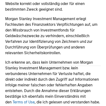
returns.
Website korrekt oder vollständig oder für einen
bestimmten Zweck geeignet sind.
Morgan Stanley Investment Management erlegt
May not represent all Team Members.
Fachleuten des Finanzsektors Verpflichtungen auf, um
The information on this page is for informational
den Missbrauch von Investmentfonds für
purposes only. The information contained herein does
Geldwäschezwecke zu verhindern, einschließlich
not constitute and should not be construed as an
Verfahren zur Identifizierung von Zeichnern und zur
offering of advisory services or an offer to sell or a
Durchführung von Überprüfungen und anderen
solicitation of an offer to buy any securities in any
jurisdiction in which such offer or solicitation,
relevanten Sicherheitskontrollen.
purchase or sale would be unlawful under the
securities, insurance or other laws of such jurisdiction.
Ich erkenne an, dass kein Unternehmen von Morgan
Stanley Investment Management bzw. kein
All investing involves risks, including a loss of principal.
verbundenes Unternehmen für Verluste haftet, die
direkt oder indirekt durch den Zugriff auf Informationen
Please refer to the strategy detail page for important
information on the strategy, including additional risk
infolge meiner falschen oder fehlerhaften Angaben
considerations.
entstehen. Durch die Annahme dieser Erklärungen
bestätige ich ebenfalls mein Einverständnis mit
den
Terms of Use
, die ich gelesen und verstanden habe.