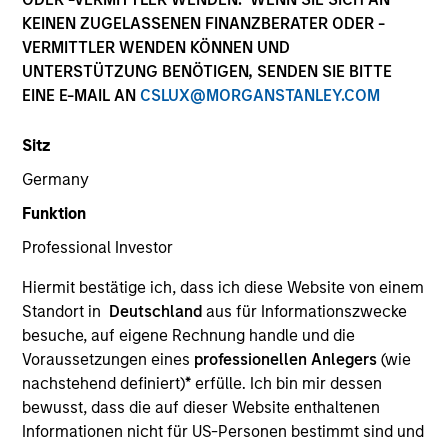
KEINEN ZUGELASSENEN FINANZBERATER ODER -
VERMITTLER WENDEN KÖNNEN UND
UNTERSTÜTZUNG BENÖTIGEN, SENDEN SIE BITTE
EINE E-MAIL AN
CSLUX@MORGANSTANLEY.COM
Sitz
Germany
Funktion
YEARS OF INDUSTRY EXPERIENCE
Professional Investor
10
Years
Hiermit bestätige ich, dass ich diese Website von einem
TEAM
Standort in
Deutschland
aus für Informationszwecke
besuche, auf eigene Rechnung handle und die
Counterpoint Global
Voraussetzungen eines
professionellen Anlegers
(wie
nachstehend definiert)
*
erfülle. Ich bin mir dessen
bewusst, dass die auf dieser Website enthaltenen
Jenny Leeds is an investor for Counterpoint Global.
Informationen nicht für US-Personen bestimmt sind und