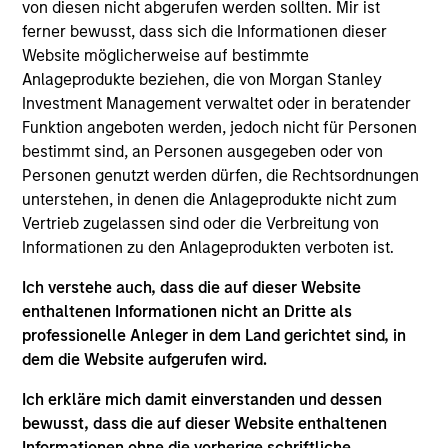
She joined Morgan Stanley in 2019 and has 10
von diesen nicht abgerufen werden sollten. Mir ist
years of investment experience. Prior to joining the
ferner bewusst, dass sich die Informationen dieser
firm, she was an associate and Equity Research
Website möglicherweise auf bestimmte
Analyst at Bank of America Merrill Lynch (BAML)
Anlageprodukte beziehen, die von Morgan Stanley
focused on biotechnology. Jenny received a Ph.D. in
Investment Management verwaltet oder in beratender
cancer biology and immunology from Memorial
Funktion angeboten werden, jedoch nicht für Personen
Sloan Kettering Cancer Center and a B.S. in
bestimmt sind, an Personen ausgegeben oder von
biochemistry from Tufts University.
Personen genutzt werden dürfen, die Rechtsordnungen
unterstehen, in denen die Anlageprodukte nicht zum
Vertrieb zugelassen sind oder die Verbreitung von
Informationen zu den Anlageprodukten verboten ist.
Team Insights
Ich verstehe auch, dass die auf dieser Website
enthaltenen Informationen nicht an Dritte als
professionelle Anleger in dem Land gerichtet sind, in
dem die Website aufgerufen wird.
Ich erkläre mich damit einverstanden und dessen
bewusst, dass die auf dieser Website enthaltenen
Informationen ohne die vorherige schriftliche