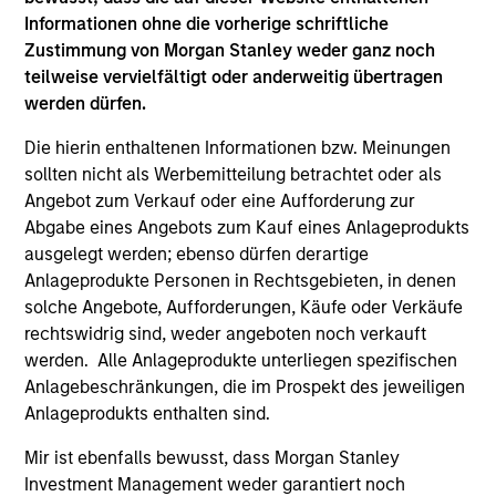
Informationen ohne die vorherige schriftliche
Team Insights
Zustimmung von Morgan Stanley weder ganz noch
teilweise vervielfältigt oder anderweitig übertragen
werden dürfen.
Die hierin enthaltenen Informationen bzw. Meinungen
sollten nicht als Werbemitteilung betrachtet oder als
Angebot zum Verkauf oder eine Aufforderung zur
Abgabe eines Angebots zum Kauf eines Anlageprodukts
ausgelegt werden; ebenso dürfen derartige
Anlageprodukte Personen in Rechtsgebieten, in denen
solche Angebote, Aufforderungen, Käufe oder Verkäufe
ARTICLE
AR
rechtswidrig sind, weder angeboten noch verkauft
werden. Alle Anlageprodukte unterliegen spezifischen
2026 Russell Reconstitution: A New
Eq
Anlagebeschränkungen, die im Prospekt des jeweiligen
Lens on Growth, Value and Active
Ov
Anlageprodukts enthalten sind.
Management
The 2026 Russell Reconstitution highlights a
eq
Mir ist ebenfalls bewusst, dass Morgan Stanley
broader shift in today’s market: the traditional
Investment Management weder garantiert noch
lines between Growth and Value are becoming