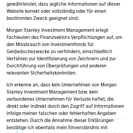
gewährleistet, dass jegliche Informationen auf dieser
less distinct. Learn what Eaton Vance
Website korrekt oder vollständig oder für einen
investment teams think that means for
bestimmten Zweck geeignet sind.
portfolio construction, diversification and
where they see opportunities for active
Morgan Stanley Investment Management erlegt
investors.
03-AUG-2026
14-
Fachleuten des Finanzsektors Verpflichtungen auf, um
den Missbrauch von Investmentfonds für
Geldwäschezwecke zu verhindern, einschließlich
Verfahren zur Identifizierung von Zeichnern und zur
Durchführung von Überprüfungen und anderen
relevanten Sicherheitskontrollen.
Ich erkenne an, dass kein Unternehmen von Morgan
May not represent all Team Members.
Stanley Investment Management bzw. kein
The information on this page is for informational
verbundenes Unternehmen für Verluste haftet, die
purposes only. The information contained herein does
direkt oder indirekt durch den Zugriff auf Informationen
not constitute and should not be construed as an
infolge meiner falschen oder fehlerhaften Angaben
offering of advisory services or an offer to sell or a
solicitation of an offer to buy any securities in any
entstehen. Durch die Annahme dieser Erklärungen
jurisdiction in which such offer or solicitation,
bestätige ich ebenfalls mein Einverständnis mit
purchase or sale would be unlawful under the