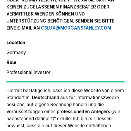
KEINEN ZUGELASSENEN FINANZBERATER ODER -
VERMITTLER WENDEN KÖNNEN UND
UNTERSTÜTZUNG BENÖTIGEN, SENDEN SIE BITTE
EINE E-MAIL AN
CSLUX@MORGANSTANLEY.COM
Location
Germany
Role
YEARS OF INDUSTRY EXPERIENCE
Professional Investor
28
Years
TEAM
Hiermit bestätige ich, dass ich diese Website von einem
Standort in
Deutschland
aus für Informationszwecke
Eaton Vance Equity Team
besuche, auf eigene Rechnung handle und die
Voraussetzungen eines
professionellen Anlegers
(wie
nachstehend definiert)
*
erfülle. Ich bin mir dessen
bewusst, dass die auf dieser Website enthaltenen
Jennifer is an executive director of Morgan Stanley