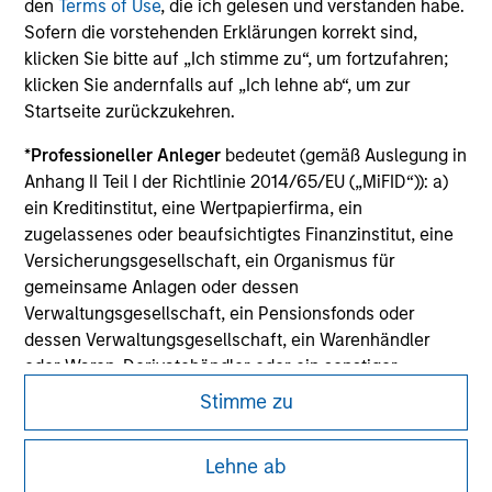
den
Terms of Use
, die ich gelesen und verstanden habe.
securities, insurance or other laws of such jurisdiction.
Sofern die vorstehenden Erklärungen korrekt sind,
All investing involves risks, including a loss of principal.
klicken Sie bitte auf „Ich stimme zu“, um fortzufahren;
klicken Sie andernfalls auf „Ich lehne ab“, um zur
Please refer to the strategy detail page for important
Startseite zurückzukehren.
information on the strategy, including additional risk
considerations.
*
Professioneller Anleger
bedeutet (gemäß Auslegung in
Anhang II Teil I der Richtlinie 2014/65/EU („MiFID“)): a)
ein Kreditinstitut, eine Wertpapierfirma, ein
zugelassenes oder beaufsichtigtes Finanzinstitut, eine
Versicherungsgesellschaft, ein Organismus für
gemeinsame Anlagen oder dessen
Verwaltungsgesellschaft, ein Pensionsfonds oder
dessen Verwaltungsgesellschaft, ein Warenhändler
oder Waren-Derivatehändler oder ein sonstiger
institutioneller Anleger, der in jedem Fall für die Tätigkeit
Stimme zu
auf den Finanzmärkten zugelassen sein oder
beaufsichtigt werden muss; b) ein Großunternehmen,
Morgan Stanley
Lehne ab
das mindestens zwei der folgenden