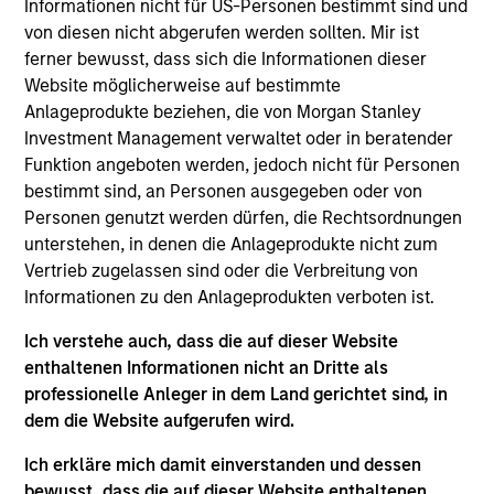
Informationen nicht für US-Personen bestimmt sind und
and an analyst on the Eaton Vance Global team.
von diesen nicht abgerufen werden sollten. Mir ist
She is responsible for coverage of the consumer
ferner bewusst, dass sich die Informationen dieser
staples and consumer discretionary sectors. She
Website möglicherweise auf bestimmte
joined Eaton Vance in 2020. Morgan Stanley
Anlageprodukte beziehen, die von Morgan Stanley
acquired Eaton Vance in March 2021. Jennifer
Investment Management verwaltet oder in beratender
began her career in the investment management
Funktion angeboten werden, jedoch nicht für Personen
industry in 1998. Before joining Eaton Vance, she
bestimmt sind, an Personen ausgegeben oder von
was senior investment manager at Pictet Asset
Personen genutzt werden dürfen, die Rechtsordnungen
Management. Previously, she was a consumer
unterstehen, in denen die Anlageprodukte nicht zum
analyst at Occitan Capital Partners, London,
Vertrieb zugelassen sind oder die Verbreitung von
consumer portfolio manager/analyst at UBS
Informationen zu den Anlageprodukten verboten ist.
O’Connor, London, and held roles at F&C Asset
Management and Bank of Ireland Asset
Ich verstehe auch, dass die auf dieser Website
Management. Jennifer earned a Bachelor of
enthaltenen Informationen nicht an Dritte als
Business Studies from the University of Limerick,
professionelle Anleger in dem Land gerichtet sind, in
Limerick, Ireland. She is a CFA charterholder and
dem die Website aufgerufen wird.
member of CFA Society Ireland.
Ich erkläre mich damit einverstanden und dessen
bewusst, dass die auf dieser Website enthaltenen