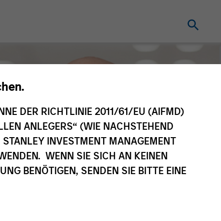
chen.
NNE DER RICHTLINIE 2011/61/EU (AIFMD)
NELLEN ANLEGERS“ (WIE NACHSTEHEND
AN STANLEY INVESTMENT MANAGEMENT
WENDEN. WENN SIE SICH AN KEINEN
G BENÖTIGEN, SENDEN SIE BITTE EINE