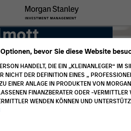
lmott
 Optionen, bevor Sie diese Website besu
ERSON HANDELT, DIE EIN „KLEINANLEGER“ IM SI
DER NICHT DER DEFINITION EINES „ PROFESSIO
EN ZU EINER ANLAGE IN PRODUKTEN VON MORG
ELASSENEN FINANZBERATER ODER -VERMITTLER 
RMITTLER WENDEN KÖNNEN UND UNTERSTÜTZUN
M