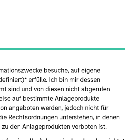
rmationszwecke besuche, auf eigene
n investing in principal
n Stanley Infrastructure Partners
efiniert)
*
erfülle. Ich bin mir dessen
pe, a special situations, on-
mt sind und von diesen nicht abgerufen
ent Department that oversaw
rweise auf bestimmte Anlageprodukte
 and bridge equity, minority
on angeboten werden, jedoch nicht für
structuring, managing and exiting
die Rechtsordnungen unterstehen, in denen
he Morgan Stanley Bridge Fund,
n zu den Anlageprodukten verboten ist.
ing Morgan Stanley. Jim holds an
d his A.B. in Economics from the