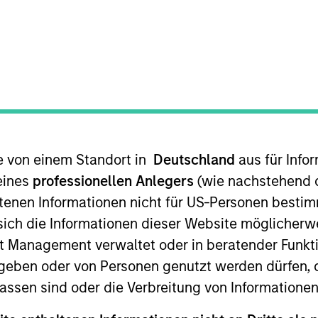
TEAM
Morgan Stanley
Infrastructure
Partners
te von einem Standort in
Deutschland
aus für Info
gan Stanley Infrastructure Partners (MSIP). Jim has bee
 asset classes and geographies. Prior to joining Morga
eines
professionellen Anlegers
(wie nachstehend d
ng Morgan Stanley’s Principal Investing business in Euro
tenen Informationen nicht für US-Personen bestim
 to this, he was Deputy Head of the Principal Investm
s sich die Informationen dieser Website mögliche
l special situations equity funds that focused on growth
t Management verwaltet oder in beratender Funkti
nts. In this role, he spent over six years originating, 
geben oder von Personen genutzt werden dürfen, 
tors and regions. Jim was also a founding member of t
assen sind oder die Verbreitung von Informatione
d bridge loans for four institutional investors, includ
 he graduated with distinction. In addition, he receive