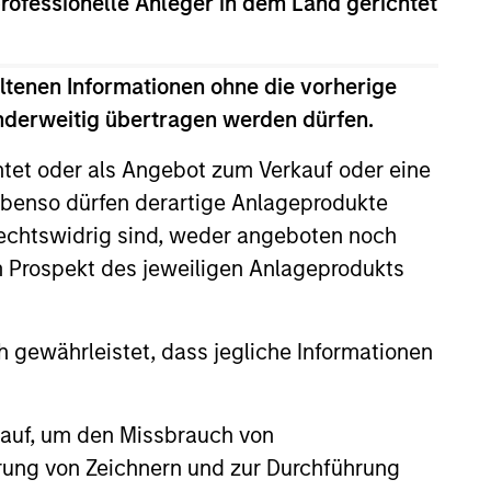
professionelle Anleger in dem Land gerichtet
ltenen Informationen ohne die vorherige
anderweitig übertragen werden dürfen.
htet oder als Angebot zum Verkauf oder eine
benso dürfen derartige Anlageprodukte
rechtswidrig sind, weder angeboten noch
m Prospekt des jeweiligen Anlageprodukts
 gewährleistet, dass jegliche Informationen
EASE
 auf, um den Missbrauch von
Stanley
erung von Zeichnern und zur Durchführung
ucture Partners to