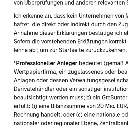
Billion for Its Third Global
von Überprüfungen und anderen relevanten S
Morgan Stanley Infrastructure Partners,
Infrastructure Fund
the private infrastructure investment team
Ich erkenne an, dass kein Unternehmen von
within Morgan Stanley Investment
haftet, die direkt oder indirekt durch den Z
Management, today announced that it has
Annahme dieser Erklärungen bestätige ich e
raised $5.5 billion for North Haven
Infrastructure Partners III, six months after
Sofern die vorstehenden Erklärungen korrekt s
the fund’s first close on June 19, 2019.
lehne ab“, um zur Startseite zurückzukehren.
19-DEC-2019
*
Professioneller Anleger
bedeutet (gemäß Ausl
Wertpapierfirma, ein zugelassenes oder beau
Anlagen oder dessen Verwaltungsgesellschaf
Derivatehändler oder ein sonstiger institutio
May not represent all Team Members.
beaufsichtigt werden muss; b) ein Großunt
The information on this page is for informatio
offering of advisory services or an offer to sell 
erfüllt: (i) eine Bilanzsumme von 20 Mio. EUR
purchase or sale would be unlawful under the se
Rechnung handelt; oder (c) eine nationale od
All investing involves risks, including a loss of 
nationaler oder regionaler Ebene, Zentralban