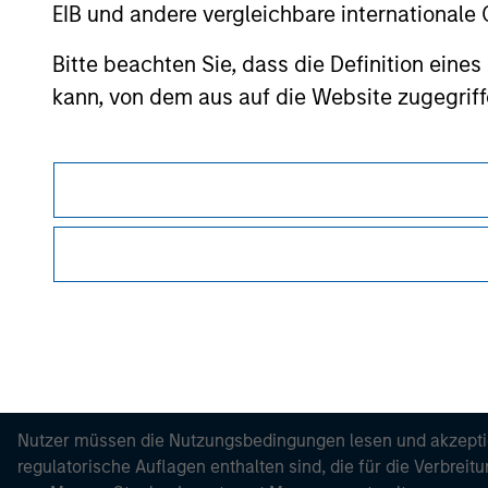
EIB und andere vergleichbare internationale
Please refer to the strategy detail page for imp
Bitte beachten Sie, dass die Definition ein
kann, von dem aus auf die Website zugegriff
Morgan Stan
Morgan Stan
Dieses Dokument ist ein Marketingdokument.
Nutzer müssen die Nutzungsbedingungen lesen und akzeptie
regulatorische Auflagen enthalten sind, die für die Verbrei