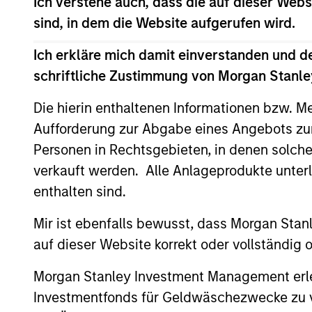
Ich verstehe auch, dass die auf dieser Webs
University of North Carolina at Chapel Hi
sind, in dem die Website aufgerufen wird.
Ich erkläre mich damit einverstanden und d
Team Insights
schriftliche Zustimmung von Morgan Stanley
Die hierin enthaltenen Informationen bzw. M
Aufforderung zur Abgabe eines Angebots zu
Personen in Rechtsgebieten, in denen solch
verkauft werden. Alle Anlageprodukte unter
enthalten sind.
Mir ist ebenfalls bewusst, dass Morgan Sta
auf dieser Website korrekt oder vollständig
PRESS RELEASE
Morgan Stanley Investment Management erle
Morgan Stanley Investment
Investmentfonds für Geldwäschezwecke zu ver
Management Raises $5.5