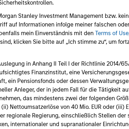
Infrastructure Fund and
Acquire
icherheitskontrollen.
Morgan Stanley Infrastructure Partners
Morgan Sta
Assembles a $2.2 Billion Co-
announces that it has raised $3.6 billion
through in
 Morgan Stanley Investment Management bzw. kein
investment Club
for North Haven Infrastructure Partners II
Morgan Stan
ugriff auf Informationen infolge meiner falschen od
(NHIP II).
(MSIP), its 
benfalls mein Einverständnis mit den
Terms of Use
investment
that it has 
ind, klicken Sie bitte auf „Ich stimme zu“, um fortz
an Australi
03-MAR-2016
27-JUL-202
transaction
second half
egung in Anhang II Teil I der Richtlinie 2014/65/EU
regulatory 
fsichtigtes Finanzinstitut, eine Versicherungsge
t, ein Pensionsfonds oder dessen Verwaltungsges
neller Anleger, der in jedem Fall für die Tätigkeit
ernehmen, das mindestens zwei der folgenden Gr
nal purposes only. The information contained herein does not c
or a solicitation of an offer to buy any securities in any jurisdi
, (ii) Nettoumsatzerlöse von 40 Mio. EUR oder (iii) 
curities, insurance or other laws of such jurisdiction.
er regionale Regierung, einschließlich Stellen de
principal.
ken, internationaler und supranationaler Einrichtun