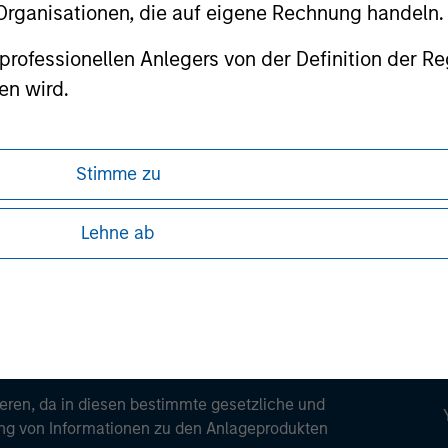
 Organisationen, die auf eigene Rechnung handeln.
ortant information on the strategy, including additional risk co
es professionellen Anlegers von der Definition de
en wird.
ley
Stimme zu
ley Careers
Lehne ab
ren, da in diesen bestimmte gesetzliche und
tung von Informationen zu den Anlageprodukten