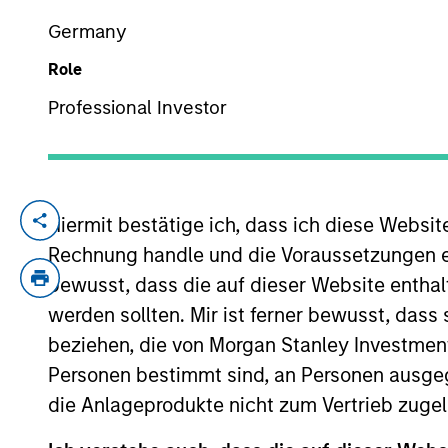
Germany
Role
YEARS OF INDUSTRY EXPERIENCE
38
Years
Professional Investor
Hiermit bestätige ich, dass ich diese Websi
Jim Wilmott is a Managing Director of Mor
transactions since 1996 across a range of
Rechnung handle und die Voraussetzungen 
(MSIP), Jim was responsible for establishi
bewusst, dass die auf dieser Website enthal
balance sheet investment platform. Prior
werden sollten. Mir ist ferner bewusst, das
Princes Gate Investors, a series of globa
beziehen, die von Morgan Stanley Investmen
investments and structured equity investme
Personen bestimmt sind, an Personen ausge
investments across a wide variety of sec
die Anlageprodukte nicht zum Vertrieb zugel
where he originated and managed high-yiel
M.B.A. from Harvard Business School where