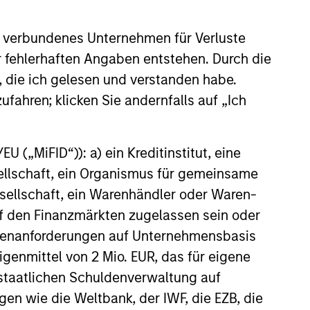
 Epic Energy
nley Investment Management,
vestment funds managed by
 verbundenes Unternehmen für Verluste
ley Infrastructure Partners
er fehlerhaften Angaben entstehen. Durch die
private infrastructure
, die ich gelesen und verstanden habe.
 platform, today announced
agreed to acquire Epic Energy,
ufahren; klicken Sie andernfalls auf „Ich
an gas pipeline operator. The
6
 is expected to close in the
 of 2026, subject to customary
 („MiFID“)): a) ein Kreditinstitut, eine
approvals.
sellschaft, ein Organismus für gemeinsame
ellschaft, ein Warenhändler oder Waren-
 auf den Finanzmärkten zugelassen sein oder
ößenanforderungen auf Unternehmensbasis
onstitute and should not be construed as an
ction in which such offer or solicitation,
Eigenmittel von 2 Mio. EUR, das für eigene
r staatlichen Schuldenverwaltung auf
gen wie die Weltbank, der IWF, die EZB, die