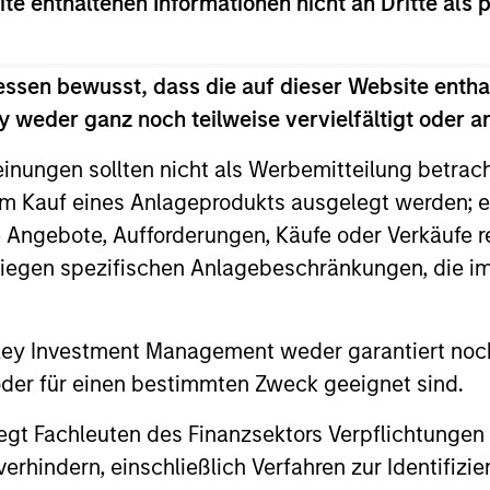
ite enthaltenen Informationen nicht an Dritte als 
ll, where he was a Morehead Scholar.
essen bewusst, dass die auf dieser Website entha
 weder ganz noch teilweise vervielfältigt oder 
einungen sollten nicht als Werbemitteilung betrac
m Kauf eines Anlageprodukts ausgelegt werden; e
e Angebote, Aufforderungen, Käufe oder Verkäufe 
liegen spezifischen Anlagebeschränkungen, die i
nley Investment Management weder garantiert noch
 oder für einen bestimmten Zweck geeignet sind.
PRESS RELEASE
PRESS REL
gt Fachleuten des Finanzsektors Verpflichtungen
MSIM Raises $3.6 Billion for
Morgan 
hindern, einschließlich Verfahren zur Identifizi
its Second Global
Infrastr