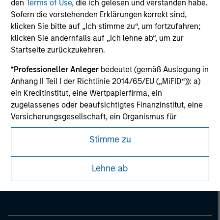
information on the strategy, including additional risk
den
Terms of Use
, die ich gelesen und verstanden habe.
considerations.
Sofern die vorstehenden Erklärungen korrekt sind,
klicken Sie bitte auf „Ich stimme zu“, um fortzufahren;
klicken Sie andernfalls auf „Ich lehne ab“, um zur
Startseite zurückzukehren.
*
Professioneller Anleger
bedeutet (gemäß Auslegung in
Anhang II Teil I der Richtlinie 2014/65/EU („MiFID“)): a)
ein Kreditinstitut, eine Wertpapierfirma, ein
zugelassenes oder beaufsichtigtes Finanzinstitut, eine
Versicherungsgesellschaft, ein Organismus für
gemeinsame Anlagen oder dessen
Stimme zu
Verwaltungsgesellschaft, ein Pensionsfonds oder
dessen Verwaltungsgesellschaft, ein Warenhändler
Morgan Stanley
oder Waren-Derivatehändler oder ein sonstiger
Lehne ab
Morgan Stanley Careers
institutioneller Anleger, der in jedem Fall für die Tätigkeit
auf den Finanzmärkten zugelassen sein oder
beaufsichtigt werden muss; b) ein Großunternehmen,
das mindestens zwei der folgenden