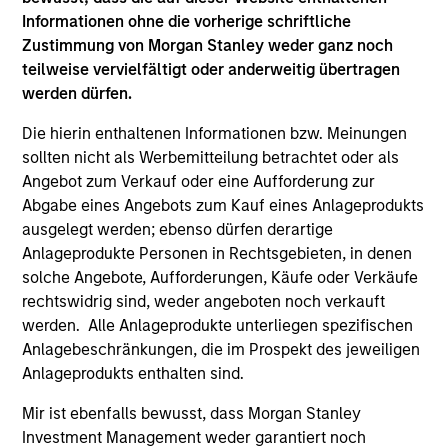
Informationen ohne die vorherige schriftliche
Zustimmung von Morgan Stanley weder ganz noch
teilweise vervielfältigt oder anderweitig übertragen
werden dürfen.
Die hierin enthaltenen Informationen bzw. Meinungen
sollten nicht als Werbemitteilung betrachtet oder als
Angebot zum Verkauf oder eine Aufforderung zur
ARTICLE
AR
Abgabe eines Angebots zum Kauf eines Anlageprodukts
ausgelegt werden; ebenso dürfen derartige
2026 Russell Reconstitution: A New
Eq
Anlageprodukte Personen in Rechtsgebieten, in denen
Lens on Growth, Value and Active
Ov
solche Angebote, Aufforderungen, Käufe oder Verkäufe
Management
The 2026 Russell Reconstitution highlights a
eq
rechtswidrig sind, weder angeboten noch verkauft
broader shift in today’s market: the traditional
werden. Alle Anlageprodukte unterliegen spezifischen
lines between Growth and Value are becoming
Anlagebeschränkungen, die im Prospekt des jeweiligen
less distinct. Learn what Eaton Vance
Anlageprodukts enthalten sind.
investment teams think that means for
portfolio construction, diversification and
Mir ist ebenfalls bewusst, dass Morgan Stanley
where they see opportunities for active
Investment Management weder garantiert noch