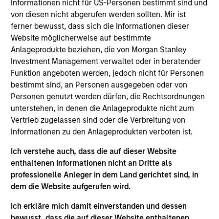
Informationen nicht für US-Personen bestimmt sind und
and a research analyst on the Eaton Vance
von diesen nicht abgerufen werden sollten. Mir ist
Core/Growth team. He is responsible for coverage
ferner bewusst, dass sich die Informationen dieser
of the consumer discretionary and staples sectors.
Website möglicherweise auf bestimmte
He joined Eaton Vance in 2022. Morgan Stanley
Anlageprodukte beziehen, die von Morgan Stanley
acquired Eaton Vance in March 2021. James began
Investment Management verwaltet oder in beratender
his career in the investment management industry
Funktion angeboten werden, jedoch nicht für Personen
in 2010. He has historically covered the consumer
bestimmt sind, an Personen ausgegeben oder von
and energy sectors. Before joining Eaton Vance, he
Personen genutzt werden dürfen, die Rechtsordnungen
was a senior analyst at Surveyor Capital.
unterstehen, in denen die Anlageprodukte nicht zum
Previously, he was affiliated with MFS Investment
Vertrieb zugelassen sind oder die Verbreitung von
Management. James earned a B.S. from Boston
Informationen zu den Anlageprodukten verboten ist.
College Carroll School of Management.
Ich verstehe auch, dass die auf dieser Website
enthaltenen Informationen nicht an Dritte als
professionelle Anleger in dem Land gerichtet sind, in
Team Insights
dem die Website aufgerufen wird.
Ich erkläre mich damit einverstanden und dessen
bewusst, dass die auf dieser Website enthaltenen