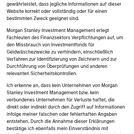
investors.
03-AUG-2026
14-
gewährleistet, dass jegliche Informationen auf dieser
Website korrekt oder vollständig oder für einen
bestimmten Zweck geeignet sind.
Morgan Stanley Investment Management erlegt
Fachleuten des Finanzsektors Verpflichtungen auf, um
den Missbrauch von Investmentfonds für
Geldwäschezwecke zu verhindern, einschließlich
May not represent all Team Members.
Verfahren zur Identifizierung von Zeichnern und zur
Durchführung von Überprüfungen und anderen
The information on this page is for informational
purposes only. The information contained herein does
relevanten Sicherheitskontrollen.
not constitute and should not be construed as an
offering of advisory services or an offer to sell or a
Ich erkenne an, dass kein Unternehmen von Morgan
solicitation of an offer to buy any securities in any
Stanley Investment Management bzw. kein
jurisdiction in which such offer or solicitation,
verbundenes Unternehmen für Verluste haftet, die
purchase or sale would be unlawful under the
securities, insurance or other laws of such jurisdiction.
direkt oder indirekt durch den Zugriff auf Informationen
infolge meiner falschen oder fehlerhaften Angaben
All investing involves risks, including a loss of principal.
entstehen. Durch die Annahme dieser Erklärungen
bestätige ich ebenfalls mein Einverständnis mit
Please refer to the strategy detail page for important