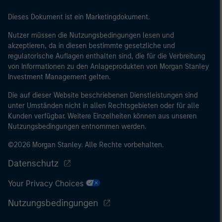
Größenanforderungen auf Unternehmensbasis erfüllt: (i)
eine Bilanzsumme von 20 Mio. EUR, (ii)
Dieses Dokument ist ein Marketingdokument.
Nettoumsatzerlöse von 40 Mio. EUR oder (iii)
Nutzer müssen die Nutzungsbedingungen lesen und
Eigenmittel von 2 Mio. EUR, das für eigene Rechnung
akzeptieren, da in diesen bestimmte gesetzliche und
handelt; oder (c) eine nationale oder regionale
regulatorische Auflagen enthalten sind, die für die Verbreitung
Regierung, einschließlich Stellen der staatlichen
von Informationen zu den Anlageprodukten von Morgan Stanley
Schuldenverwaltung auf nationaler oder regionaler
Investment Management gelten.
Ebene, Zentralbanken, internationaler und
Die auf dieser Website beschriebenen Dienstleistungen sind
supranationaler Einrichtungen wie die Weltbank, der
unter Umständen nicht in allen Rechtsgebieten oder für alle
IWF, die EZB, die EIB und andere vergleichbare
Kunden verfügbar. Weitere Einzelheiten können aus unseren
internationale Organisationen, die auf eigene Rechnung
Nutzungsbedingungen entnommen werden.
handeln.
©2026 Morgan Stanley. Alle Rechte vorbehalten.
Bitte beachten Sie, dass die Definition eines
Datenschutz
professionellen Anlegers von der Definition der
Regulierungsbehörde des Landes abweichen kann, von
Your Privacy Choices
dem aus auf die Website zugegriffen wird.
Nutzungsbedingungen