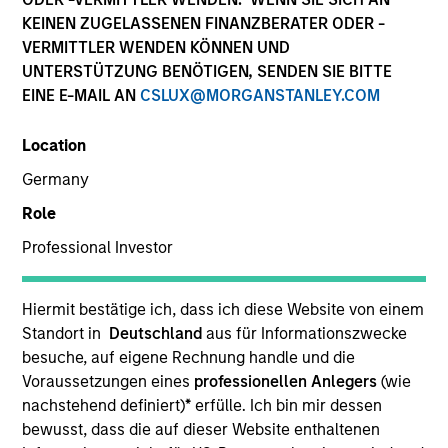
KEINEN ZUGELASSENEN FINANZBERATER ODER -
VERMITTLER WENDEN KÖNNEN UND
UNTERSTÜTZUNG BENÖTIGEN, SENDEN SIE BITTE
EINE E-MAIL AN
CSLUX@MORGANSTANLEY.COM
Location
Germany
Role
YEARS OF INDUSTRY EXPERIENCE
Professional Investor
16
Years
TEAM
Hiermit bestätige ich, dass ich diese Website von einem
Standort in
Deutschland
aus für Informationszwecke
Eaton Vance Equity Team
besuche, auf eigene Rechnung handle und die
Voraussetzungen eines
professionellen Anlegers
(wie
nachstehend definiert)
*
erfülle. Ich bin mir dessen
bewusst, dass die auf dieser Website enthaltenen
James is an executive director of Morgan Stanley