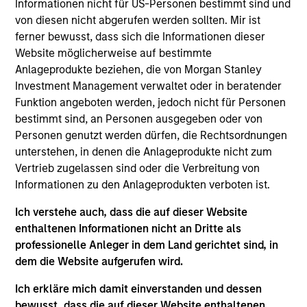
Informationen nicht für US-Personen bestimmt sind und
Partner with the Morgan Stanley Private Equity
von diesen nicht abgerufen werden sollten. Mir ist
Solutions team. Prior to joining the firm, Jake was
ferner bewusst, dass sich die Informationen dieser
an investment professional at Audax Group. Jake
Website möglicherweise auf bestimmte
received a B.S. in economics with concentration in
Anlageprodukte beziehen, die von Morgan Stanley
finance from the Wharton School of the University
Investment Management verwaltet oder in beratender
of Pennsylvania.
Funktion angeboten werden, jedoch nicht für Personen
bestimmt sind, an Personen ausgegeben oder von
Personen genutzt werden dürfen, die Rechtsordnungen
unterstehen, in denen die Anlageprodukte nicht zum
May not represent all Team Members.
Vertrieb zugelassen sind oder die Verbreitung von
Informationen zu den Anlageprodukten verboten ist.
The information on this page is for informational
purposes only. The information contained herein does
Ich verstehe auch, dass die auf dieser Website
not constitute and should not be construed as an
offering of advisory services or an offer to sell or a
enthaltenen Informationen nicht an Dritte als
solicitation of an offer to buy any securities in any
professionelle Anleger in dem Land gerichtet sind, in
jurisdiction in which such offer or solicitation,
dem die Website aufgerufen wird.
purchase or sale would be unlawful under the
securities, insurance or other laws of such jurisdiction.
Ich erkläre mich damit einverstanden und dessen
All investing involves risks, including a loss of principal.
bewusst, dass die auf dieser Website enthaltenen