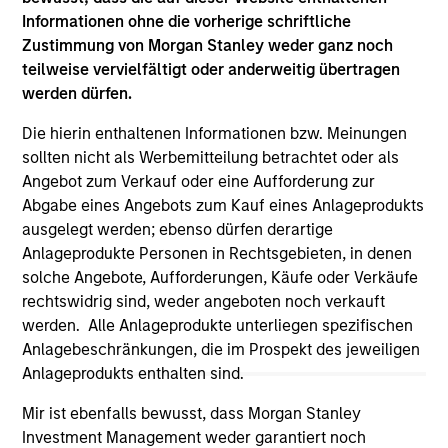
Informationen ohne die vorherige schriftliche
Please refer to the strategy detail page for important
Zustimmung von Morgan Stanley weder ganz noch
information on the strategy, including additional risk
teilweise vervielfältigt oder anderweitig übertragen
considerations.
werden dürfen.
Die hierin enthaltenen Informationen bzw. Meinungen
sollten nicht als Werbemitteilung betrachtet oder als
Angebot zum Verkauf oder eine Aufforderung zur
Abgabe eines Angebots zum Kauf eines Anlageprodukts
ausgelegt werden; ebenso dürfen derartige
Anlageprodukte Personen in Rechtsgebieten, in denen
solche Angebote, Aufforderungen, Käufe oder Verkäufe
rechtswidrig sind, weder angeboten noch verkauft
werden. Alle Anlageprodukte unterliegen spezifischen
Anlagebeschränkungen, die im Prospekt des jeweiligen
Morgan Stanley
Anlageprodukts enthalten sind.
Morgan Stanley Careers
Mir ist ebenfalls bewusst, dass Morgan Stanley
Investment Management weder garantiert noch