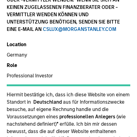
KEINEN ZUGELASSENEN FINANZBERATER ODER -
VERMITTLER WENDEN KÖNNEN UND
UNTERSTÜTZUNG BENÖTIGEN, SENDEN SIE BITTE
EINE E-MAIL AN
CSLUX@MORGANSTANLEY.COM
Location
Germany
Role
YEARS OF INDUSTRY EXPERIENCE
Professional Investor
10
Years
TEAM
Hiermit bestätige ich, dass ich diese Website von einem
Standort in
Deutschland
aus für Informationszwecke
Morgan Stanley Private Equity Solutions Team
besuche, auf eigene Rechnung handle und die
Voraussetzungen eines
professionellen Anlegers
(wie
nachstehend definiert)
*
erfülle. Ich bin mir dessen
bewusst, dass die auf dieser Website enthaltenen
Jake Van Koevering is an Executive Director and