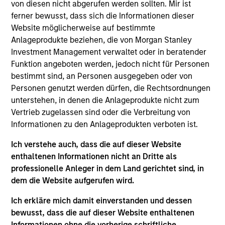
Stanley and is a member of the Morgan Stanley
von diesen nicht abgerufen werden sollten. Mir ist
Private Credit team, where he focuses on
ferner bewusst, dass sich die Informationen dieser
originating and underwriting investment
Website möglicherweise auf bestimmte
opportunities. Mr. Purdy joined Morgan Stanley in
Anlageprodukte beziehen, die von Morgan Stanley
2022 and has over seven years of relevant industry
Investment Management verwaltet oder in beratender
experience. Prior to joining Morgan Stanley, Mr.
Funktion angeboten werden, jedoch nicht für Personen
Purdy worked at Maranon Capital, where he was
bestimmt sind, an Personen ausgegeben oder von
responsible for originating, structuring, and
Personen genutzt werden dürfen, die Rechtsordnungen
executing private investments across the capital
unterstehen, in denen die Anlageprodukte nicht zum
structure. Prior to joining Maranon Capital, Mr.
Vertrieb zugelassen sind oder die Verbreitung von
Purdy worked for Manulife Investment
Informationen zu den Anlageprodukten verboten ist.
Management, Ocean Tomo, and NISA Investment
Ich verstehe auch, dass die auf dieser Website
Advisors, where he underwrote and advised on
enthaltenen Informationen nicht an Dritte als
investments across various asset classes. Mr. Purdy
professionelle Anleger in dem Land gerichtet sind, in
earned a B.S. in finance from the Kelley School of
dem die Website aufgerufen wird.
Business at Indiana University and is a CFA charter
holder.
Ich erkläre mich damit einverstanden und dessen
bewusst, dass die auf dieser Website enthaltenen
Informationen ohne die vorherige schriftliche