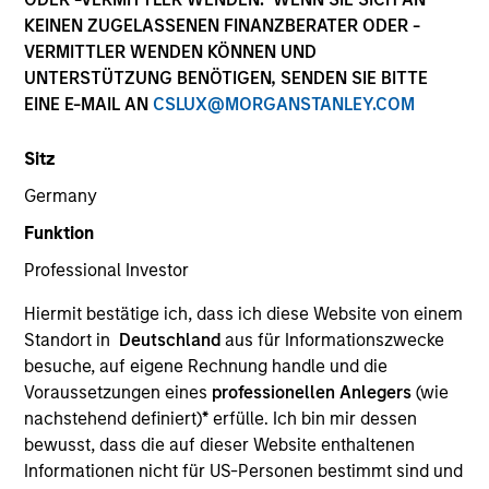
KEINEN ZUGELASSENEN FINANZBERATER ODER -
VERMITTLER WENDEN KÖNNEN UND
UNTERSTÜTZUNG BENÖTIGEN, SENDEN SIE BITTE
EINE E-MAIL AN
CSLUX@MORGANSTANLEY.COM
Sitz
Germany
Funktion
YEARS OF INDUSTRY EXPERIENCE
Professional Investor
10
Years
Hiermit bestätige ich, dass ich diese Website von einem
TEAM
Standort in
Deutschland
aus für Informationszwecke
besuche, auf eigene Rechnung handle und die
North America Private Credit
Voraussetzungen eines
professionellen Anlegers
(wie
nachstehend definiert)
*
erfülle. Ich bin mir dessen
bewusst, dass die auf dieser Website enthaltenen
Jack Purdy is an Executive Director at Morgan
Informationen nicht für US-Personen bestimmt sind und