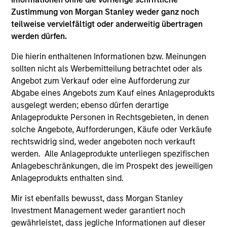
Zustimmung von Morgan Stanley weder ganz noch
Team Insights
teilweise vervielfältigt oder anderweitig übertragen
werden dürfen.
Die hierin enthaltenen Informationen bzw. Meinungen
sollten nicht als Werbemitteilung betrachtet oder als
Angebot zum Verkauf oder eine Aufforderung zur
Abgabe eines Angebots zum Kauf eines Anlageprodukts
ausgelegt werden; ebenso dürfen derartige
Anlageprodukte Personen in Rechtsgebieten, in denen
solche Angebote, Aufforderungen, Käufe oder Verkäufe
rechtswidrig sind, weder angeboten noch verkauft
werden. Alle Anlageprodukte unterliegen spezifischen
ARTICLE
AL
Anlagebeschränkungen, die im Prospekt des jeweiligen
Private Credit Market Monitor - Q2
Pr
Anlageprodukts enthalten sind.
2026
We
Mir ist ebenfalls bewusst, dass Morgan Stanley
Timely insights on the private credit landscape,
be
Investment Management weder garantiert noch
exploring the trends, market developments,
cr
gewährleistet, dass jegliche Informationen auf dieser