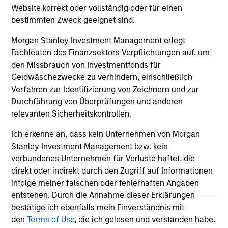
and investment considerations shaping the
fi
Website korrekt oder vollständig oder für einen
asset class.
cyc
bestimmten Zweck geeignet sind.
Morgan Stanley Investment Management erlegt
Fachleuten des Finanzsektors Verpflichtungen auf, um
den Missbrauch von Investmentfonds für
04-AUG-2026
16-
Geldwäschezwecke zu verhindern, einschließlich
Verfahren zur Identifizierung von Zeichnern und zur
Durchführung von Überprüfungen und anderen
relevanten Sicherheitskontrollen.
Ich erkenne an, dass kein Unternehmen von Morgan
Stanley Investment Management bzw. kein
May not represent all Team Members.
verbundenes Unternehmen für Verluste haftet, die
direkt oder indirekt durch den Zugriff auf Informationen
The information on this page is for informational
infolge meiner falschen oder fehlerhaften Angaben
purposes only. The information contained herein does
not constitute and should not be construed as an
entstehen. Durch die Annahme dieser Erklärungen
offering of advisory services or an offer to sell or a
bestätige ich ebenfalls mein Einverständnis mit
solicitation of an offer to buy any securities in any
den
Terms of Use
, die ich gelesen und verstanden habe.
jurisdiction in which such offer or solicitation,