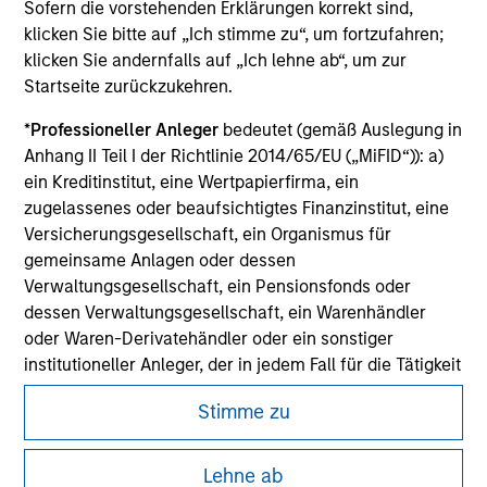
Sofern die vorstehenden Erklärungen korrekt sind,
purchase or sale would be unlawful under the
securities, insurance or other laws of such jurisdiction.
klicken Sie bitte auf „Ich stimme zu“, um fortzufahren;
klicken Sie andernfalls auf „Ich lehne ab“, um zur
All investing involves risks, including a loss of principal.
Startseite zurückzukehren.
Please refer to the strategy detail page for important
*
Professioneller Anleger
bedeutet (gemäß Auslegung in
information on the strategy, including additional risk
considerations.
Anhang II Teil I der Richtlinie 2014/65/EU („MiFID“)): a)
ein Kreditinstitut, eine Wertpapierfirma, ein
zugelassenes oder beaufsichtigtes Finanzinstitut, eine
Versicherungsgesellschaft, ein Organismus für
gemeinsame Anlagen oder dessen
Verwaltungsgesellschaft, ein Pensionsfonds oder
dessen Verwaltungsgesellschaft, ein Warenhändler
oder Waren-Derivatehändler oder ein sonstiger
institutioneller Anleger, der in jedem Fall für die Tätigkeit
auf den Finanzmärkten zugelassen sein oder
Stimme zu
beaufsichtigt werden muss; b) ein Großunternehmen,
das mindestens zwei der folgenden
Größenanforderungen auf Unternehmensbasis erfüllt: (i)
Morgan Stanley
Lehne ab