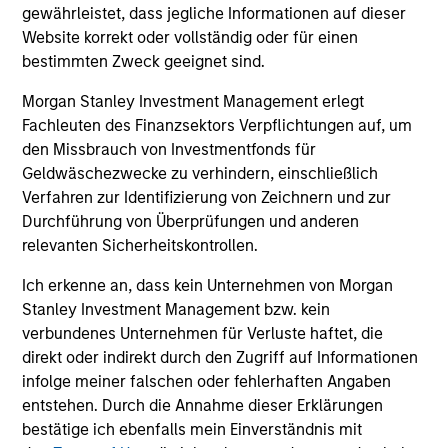
outside of the U.S.
gewährleistet, dass jegliche Informationen auf dieser
Website korrekt oder vollständig oder für einen
bestimmten Zweck geeignet sind.
Global Franchise Equity Income Strategy
Morgan Stanley Investment Management erlegt
Invests in high quality global businesses,
Fachleuten des Finanzsektors Verpflichtungen auf, um
characterized by hard-to-replicate
den Missbrauch von Investmentfonds für
intangible assets, high returns on operating
Geldwäschezwecke zu verhindern, einschließlich
capital employed and strong free cash flow
Verfahren zur Identifizierung von Zeichnern und zur
generation.
Durchführung von Überprüfungen und anderen
relevanten Sicherheitskontrollen.
Global Quality Select Strategy
Ich erkenne an, dass kein Unternehmen von Morgan
Stanley Investment Management bzw. kein
Invests in 25-50 high quality global
verbundenes Unternehmen für Verluste haftet, die
businesses, characterized by hard-to-
direkt oder indirekt durch den Zugriff auf Informationen
replicate intangible assets, high returns on
infolge meiner falschen oder fehlerhaften Angaben
operating capital employed and strong free
entstehen. Durch die Annahme dieser Erklärungen
cash flow generation. Designed for investors
bestätige ich ebenfalls mein Einverständnis mit