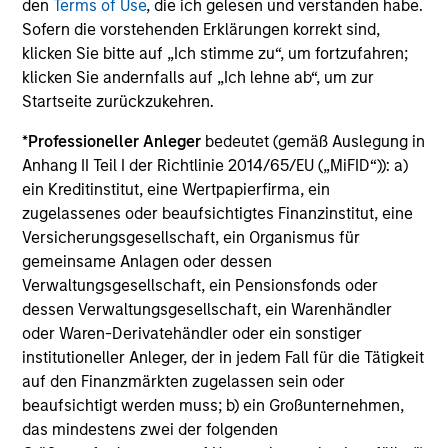
who seek capital growth, earnings resilience
den
Terms of Use
, die ich gelesen und verstanden habe.
and reduced downside participation – while
Sofern die vorstehenden Erklärungen korrekt sind,
avoiding exposure to business activities
klicken Sie bitte auf „Ich stimme zu“, um fortzufahren;
such as alcohol, tobacco, fossil fuels and
klicken Sie andernfalls auf „Ich lehne ab“, um zur
weapons.
Startseite zurückzukehren.
*
Professioneller Anleger
bedeutet (gemäß Auslegung in
Anhang II Teil I der Richtlinie 2014/65/EU („MiFID“)): a)
ein Kreditinstitut, eine Wertpapierfirma, ein
zugelassenes oder beaufsichtigtes Finanzinstitut, eine
Versicherungsgesellschaft, ein Organismus für
View All
gemeinsame Anlagen oder dessen
Verwaltungsgesellschaft, ein Pensionsfonds oder
dessen Verwaltungsgesellschaft, ein Warenhändler
Team Insights
oder Waren-Derivatehändler oder ein sonstiger
institutioneller Anleger, der in jedem Fall für die Tätigkeit
auf den Finanzmärkten zugelassen sein oder
beaufsichtigt werden muss; b) ein Großunternehmen,
das mindestens zwei der folgenden