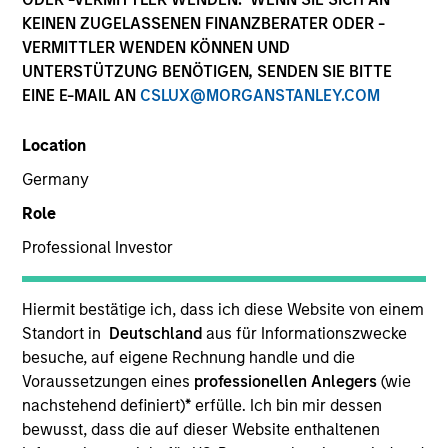
KEINEN ZUGELASSENEN FINANZBERATER ODER -
VERMITTLER WENDEN KÖNNEN UND
UNTERSTÜTZUNG BENÖTIGEN, SENDEN SIE BITTE
EINE E-MAIL AN
CSLUX@MORGANSTANLEY.COM
Location
Germany
Role
YEARS OF INDUSTRY EXPERIENCE
Professional Investor
21
Years
TEAM
Hiermit bestätige ich, dass ich diese Website von einem
Standort in
Deutschland
aus für Informationszwecke
International Equity Team
besuche, auf eigene Rechnung handle und die
Voraussetzungen eines
professionellen Anlegers
(wie
nachstehend definiert)
*
erfülle. Ich bin mir dessen
bewusst, dass die auf dieser Website enthaltenen
Isabelle is a portfolio manager for the International