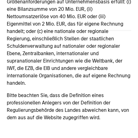
Größenanforderungen auf Unternehmensbasis erfüllt: (i)
eine Bilanzsumme von 20 Mio. EUR, (ii)
Nettoumsatzerlöse von 40 Mio. EUR oder (iii)
Eigenmittel von 2 Mio. EUR, das für eigene Rechnung
handelt; oder (c) eine nationale oder regionale
Regierung, einschließlich Stellen der staatlichen
GLOBAL EQUITY OBSERVER
GL
Schuldenverwaltung auf nationaler oder regionaler
Ebene, Zentralbanken, internationaler und
Video: The high stakes of
Wa
supranationaler Einrichtungen wie die Weltbank, der
cybersecurity
wi
IWF, die EZB, die EIB und andere vergleichbare
In the latest Global Equity Observer video, the
Cy
internationale Organisationen, die auf eigene Rechnung
International Equity Team explores why
Dig
handeln.
cybersecurity matters for companies and
kün
Bitte beachten Sie, dass die Definition eines
investors alike — and where they see both risks
Be
professionellen Anlegers von der Definition der
and opportunities.
ko
Regulierungsbehörde des Landes abweichen kann, von
in 
dem aus auf die Website zugegriffen wird.
inz
Ri
05-JUN-2026
27
be