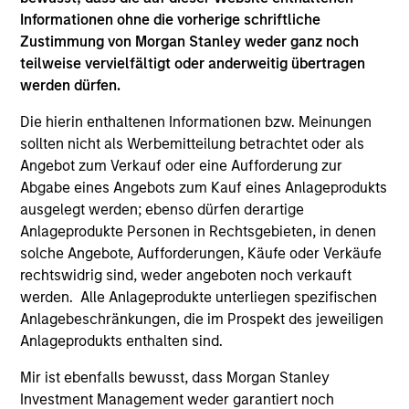
on operating capital employed and strong
Informationen ohne die vorherige schriftliche
Zustimmung von Morgan Stanley weder ganz noch
free cash flow generation. Designed for
teilweise vervielfältigt oder anderweitig übertragen
investors who seek capital growth, earnings
werden dürfen.
resilience and reduced downside
participation.
Die hierin enthaltenen Informationen bzw. Meinungen
sollten nicht als Werbemitteilung betrachtet oder als
Angebot zum Verkauf oder eine Aufforderung zur
Global Quality Strategy
Abgabe eines Angebots zum Kauf eines Anlageprodukts
Invests in high quality resilient companies
ausgelegt werden; ebenso dürfen derartige
with strong management, high returns on
Anlageprodukte Personen in Rechtsgebieten, in denen
solche Angebote, Aufforderungen, Käufe oder Verkäufe
capital, and strong free-cash-flow
rechtswidrig sind, weder angeboten noch verkauft
generation.
werden. Alle Anlageprodukte unterliegen spezifischen
Anlagebeschränkungen, die im Prospekt des jeweiligen
Anlageprodukts enthalten sind.
International Equity Strategy
Seeks to maintain a diversified portfolio of
Mir ist ebenfalls bewusst, dass Morgan Stanley
companies that are primarily domiciled
Investment Management weder garantiert noch