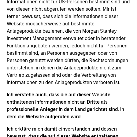
Informationen nicht für US-Personen bestimmt sind und
Equity team, based in London. She joined Morgan
von diesen nicht abgerufen werden sollten. Mir ist
Stanley in 2021 and has 19 years of investment
ferner bewusst, dass sich die Informationen dieser
experience and is a Chartered Accountant. Prior to
Website möglicherweise auf bestimmte
joining the firm, she worked at Fidelity and Citadel.
Anlageprodukte beziehen, die von Morgan Stanley
She read English at Pembroke College, Oxford, holds
Investment Management verwaltet oder in beratender
a Doctorate in English Literature from Hertford
Funktion angeboten werden, jedoch nicht für Personen
College, Oxford, a Masters in Medieval Studies from
bestimmt sind, an Personen ausgegeben oder von
York and an M.B.A. from Queens’ College,
Personen genutzt werden dürfen, die Rechtsordnungen
Cambridge.
unterstehen, in denen die Anlageprodukte nicht zum
Vertrieb zugelassen sind oder die Verbreitung von
Informationen zu den Anlageprodukten verboten ist.
International Equity Team
Ich verstehe auch, dass die auf dieser Website
enthaltenen Informationen nicht an Dritte als
professionelle Anleger in dem Land gerichtet sind, in
Global Franchise Strategy
dem die Website aufgerufen wird.
Concentrated portfolio of 20-40 high quality
global businesses, characterized by hard-
Ich erkläre mich damit einverstanden und dessen
to-replicate intangible assets, high returns
bewusst, dass die auf dieser Website enthaltenen