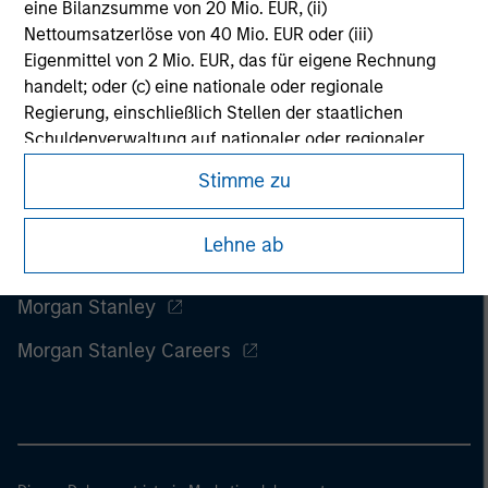
eine Bilanzsumme von 20 Mio. EUR, (ii)
Nettoumsatzerlöse von 40 Mio. EUR oder (iii)
Eigenmittel von 2 Mio. EUR, das für eigene Rechnung
handelt; oder (c) eine nationale oder regionale
Regierung, einschließlich Stellen der staatlichen
Schuldenverwaltung auf nationaler oder regionaler
Ebene, Zentralbanken, internationaler und
Stimme zu
supranationaler Einrichtungen wie die Weltbank, der
IWF, die EZB, die EIB und andere vergleichbare
Lehne ab
internationale Organisationen, die auf eigene Rechnung
handeln.
Morgan Stanley
Bitte beachten Sie, dass die Definition eines
professionellen Anlegers von der Definition der
Morgan Stanley Careers
Regulierungsbehörde des Landes abweichen kann, von
dem aus auf die Website zugegriffen wird.