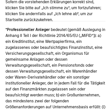
Sofern die vorstehenden Erklärungen korrekt sind,
klicken Sie bitte auf „Ich stimme zu“, um fortzufahren;
klicken Sie andernfalls auf „Ich lehne ab“, um zur
Startseite zurückzukehren.
*
Professioneller Anleger
bedeutet (gemäß Auslegung in
Anhang II Teil I der Richtlinie 2014/65/EU („MiFID“)): a)
May not represent all Team Members.
ein Kreditinstitut, eine Wertpapierfirma, ein
zugelassenes oder beaufsichtigtes Finanzinstitut, eine
The information on this page is for informational
purposes only. The information contained herein does
Versicherungsgesellschaft, ein Organismus für
not constitute and should not be construed as an
gemeinsame Anlagen oder dessen
offering of advisory services or an offer to sell or a
Verwaltungsgesellschaft, ein Pensionsfonds oder
solicitation of an offer to buy any securities in any
jurisdiction in which such offer or solicitation,
dessen Verwaltungsgesellschaft, ein Warenhändler
purchase or sale would be unlawful under the
oder Waren-Derivatehändler oder ein sonstiger
securities, insurance or other laws of such jurisdiction.
institutioneller Anleger, der in jedem Fall für die Tätigkeit
auf den Finanzmärkten zugelassen sein oder
All investing involves risks, including a loss of principal.
beaufsichtigt werden muss; b) ein Großunternehmen,
Please refer to the strategy detail page for important
das mindestens zwei der folgenden
information on the strategy, including additional risk
Größenanforderungen auf Unternehmensbasis erfüllt: (i)
considerations.