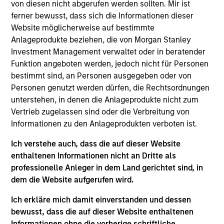
von diesen nicht abgerufen werden sollten. Mir ist
responsible for coverage of industrials, automotive,
ferner bewusst, dass sich die Informationen dieser
and metals and mining for global portfolios. He
Website möglicherweise auf bestimmte
joined Eaton Vance in 2015. Morgan Stanley
Anlageprodukte beziehen, die von Morgan Stanley
acquired Eaton Vance in March 2021. Ian began his
Investment Management verwaltet oder in beratender
career in the investment management industry in
Funktion angeboten werden, jedoch nicht für Personen
1997. Before joining Eaton Vance, he was previously
bestimmt sind, an Personen ausgegeben oder von
affiliated with the Qatar Investment Authority,
Personen genutzt werden dürfen, die Rechtsordnungen
Lazard Asset Management, AllianceBernstein and
unterstehen, in denen die Anlageprodukte nicht zum
Schroder Investment Management. Ian graduated
Vertrieb zugelassen sind oder die Verbreitung von
from Wesley College in Dublin and earned a B.A. in
Informationen zu den Anlageprodukten verboten ist.
economics from Trinity College in Dublin.
Ich verstehe auch, dass die auf dieser Website
enthaltenen Informationen nicht an Dritte als
professionelle Anleger in dem Land gerichtet sind, in
Eaton Vance Equity Team
dem die Website aufgerufen wird.
Ich erkläre mich damit einverstanden und dessen
Calvert Global Equity Strategy
bewusst, dass die auf dieser Website enthaltenen
Concentrated and balanced portfolio of high
Informationen ohne die vorherige schriftliche