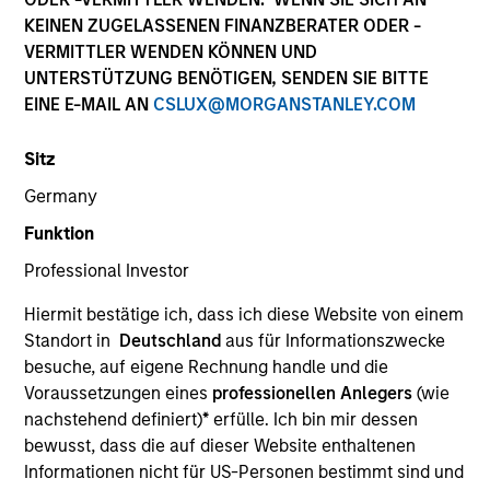
KEINEN ZUGELASSENEN FINANZBERATER ODER -
VERMITTLER WENDEN KÖNNEN UND
UNTERSTÜTZUNG BENÖTIGEN, SENDEN SIE BITTE
EINE E-MAIL AN
CSLUX@MORGANSTANLEY.COM
Sitz
Germany
Funktion
Professional Investor
YEARS OF INDUSTRY EXPERIENCE
29
Years
Hiermit bestätige ich, dass ich diese Website von einem
Standort in
Deutschland
aus für Informationszwecke
besuche, auf eigene Rechnung handle und die
Voraussetzungen eines
professionellen Anlegers
(wie
nachstehend definiert)
*
erfülle. Ich bin mir dessen
Ian is a managing director of Morgan Stanley. He is
bewusst, dass die auf dieser Website enthaltenen
co-head of the Eaton Vance Equity Global team and
Informationen nicht für US-Personen bestimmt sind und
a portfolio manager and an analyst. He is