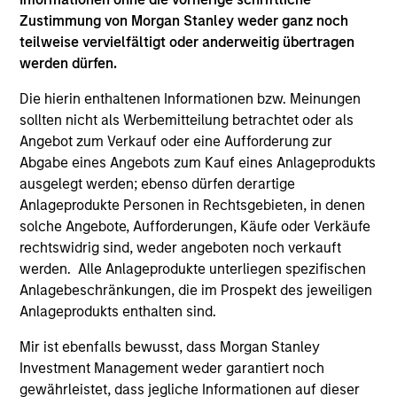
and improving quality companies that
Zustimmung von Morgan Stanley weder ganz noch
exhibit sound management of ESG
teilweise vervielfältigt oder anderweitig übertragen
characteristics. The strategy invests in
werden dürfen.
sustainable business models, with secular
Die hierin enthaltenen Informationen bzw. Meinungen
growth characteristics, high or improving
sollten nicht als Werbemitteilung betrachtet oder als
returns on invested capital, sustainable
Angebot zum Verkauf oder eine Aufforderung zur
competitive advantages, durable balance
Abgabe eines Angebots zum Kauf eines Anlageprodukts
sheets, and strong capital allocation, with a
ausgelegt werden; ebenso dürfen derartige
proven ability to compound cashflows over
Anlageprodukte Personen in Rechtsgebieten, in denen
solche Angebote, Aufforderungen, Käufe oder Verkäufe
the long term.
rechtswidrig sind, weder angeboten noch verkauft
werden. Alle Anlageprodukte unterliegen spezifischen
Anlagebeschränkungen, die im Prospekt des jeweiligen
Team Insights
Anlageprodukts enthalten sind.
Mir ist ebenfalls bewusst, dass Morgan Stanley
Investment Management weder garantiert noch
gewährleistet, dass jegliche Informationen auf dieser