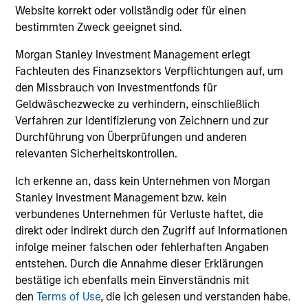
Website korrekt oder vollständig oder für einen
bestimmten Zweck geeignet sind.
Morgan Stanley Investment Management erlegt
Fachleuten des Finanzsektors Verpflichtungen auf, um
den Missbrauch von Investmentfonds für
Geldwäschezwecke zu verhindern, einschließlich
ARTICLE
AR
Verfahren zur Identifizierung von Zeichnern und zur
Why Quality Stocks Still Matter in
20
Durchführung von Überprüfungen und anderen
Today’s Market
Le
relevanten Sicherheitskontrollen.
M
Quality stocks have lagged in recent years, but
The
Ich erkenne an, dass kein Unternehmen von Morgan
history suggests durable businesses with
bro
Stanley Investment Management bzw. kein
strong fundamentals remain well positioned to
li
verbundenes Unternehmen für Verluste haftet, die
create long-term shareholder value.
les
direkt oder indirekt durch den Zugriff auf Informationen
in
infolge meiner falschen oder fehlerhaften Angaben
por
entstehen. Durch die Annahme dieser Erklärungen
whe
bestätige ich ebenfalls mein Einverständnis mit
inv
08-JUL-2026
03
den
Terms of Use
, die ich gelesen und verstanden habe.