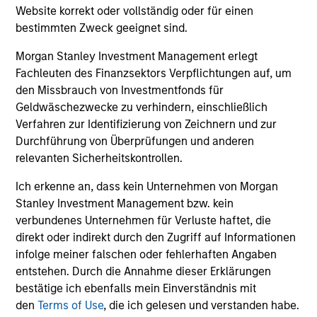
the team believes are undervalued at the
Website korrekt oder vollständig oder für einen
time of investment.
bestimmten Zweck geeignet sind.
Morgan Stanley Investment Management erlegt
Fachleuten des Finanzsektors Verpflichtungen auf, um
Asia Opportunity
den Missbrauch von Investmentfonds für
Invests in high quality established and
Geldwäschezwecke zu verhindern, einschließlich
emerging companies located in Asia
Verfahren zur Identifizierung von Zeichnern und zur
(excluding Japan) that the team believes are
Durchführung von Überprüfungen und anderen
undervalued at the time of investment.
relevanten Sicherheitskontrollen.
Ich erkenne an, dass kein Unternehmen von Morgan
Stanley Investment Management bzw. kein
Developing Opportunity
verbundenes Unternehmen für Verluste haftet, die
Invests in high quality companies located or
direkt oder indirekt durch den Zugriff auf Informationen
operating in developing or emerging market
infolge meiner falschen oder fehlerhaften Angaben
countries that the team believes are
entstehen. Durch die Annahme dieser Erklärungen
undervalued at the time of investment.
bestätige ich ebenfalls mein Einverständnis mit
den
Terms of Use
, die ich gelesen und verstanden habe.