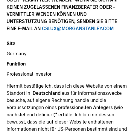
KEINEN ZUGELASSENEN FINANZBERATER ODER -
VERMITTLER WENDEN KÖNNEN UND
UNTERSTÜTZUNG BENÖTIGEN, SENDEN SIE BITTE
EINE E-MAIL AN
CSLUX@MORGANSTANLEY.COM
Sitz
Germany
Funktion
YEARS OF INDUSTRY EXPERIENCE
Professional Investor
25
Years
Hiermit bestätige ich, dass ich diese Website von einem
TEAM
Standort in
Deutschland
aus für Informationszwecke
besuche, auf eigene Rechnung handle und die
Global Opportunity
Voraussetzungen eines
professionellen Anlegers
(wie
nachstehend definiert)
*
erfülle. Ich bin mir dessen
bewusst, dass die auf dieser Website enthaltenen
Kristian Heugh is Head of Global Opportunity and
Informationen nicht für US-Personen bestimmt sind und