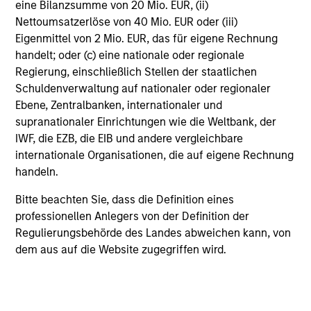
eine Bilanzsumme von 20 Mio. EUR, (ii)
of Potential Through International
Nettoumsatzerlöse von 40 Mio. EUR oder (iii)
Th
Investing
Eigenmittel von 2 Mio. EUR, das für eigene Rechnung
International markets provide access to unique
sus
handelt; oder (c) eine nationale oder regionale
companies, more opportunities to find
AC
Regierung, einschließlich Stellen der staatlichen
mispricing and diversification away from
co
Schuldenverwaltung auf nationaler oder regionaler
highly concentrated U.S. equity markets. Learn
car
Ebene, Zentralbanken, internationaler und
how Global Opportunity uncovers high-quality
supranationaler Einrichtungen wie die Weltbank, der
companies trading at meaningful discounts
IWF, die EZB, die EIB und andere vergleichbare
around the world.
internationale Organisationen, die auf eigene Rechnung
23-APR-2026
17-
handeln.
Bitte beachten Sie, dass die Definition eines
professionellen Anlegers von der Definition der
Regulierungsbehörde des Landes abweichen kann, von
dem aus auf die Website zugegriffen wird.
May not represent all Team Members.
The information on this page is for informational