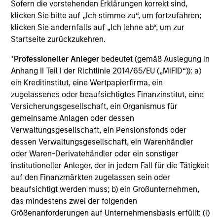
Sofern die vorstehenden Erklärungen korrekt sind,
klicken Sie bitte auf „Ich stimme zu“, um fortzufahren;
klicken Sie andernfalls auf „Ich lehne ab“, um zur
View All
Startseite zurückzukehren.
*
Professioneller Anleger
bedeutet (gemäß Auslegung in
Team Insights
Anhang II Teil I der Richtlinie 2014/65/EU („MiFID“)): a)
ein Kreditinstitut, eine Wertpapierfirma, ein
zugelassenes oder beaufsichtigtes Finanzinstitut, eine
Versicherungsgesellschaft, ein Organismus für
gemeinsame Anlagen oder dessen
Verwaltungsgesellschaft, ein Pensionsfonds oder
dessen Verwaltungsgesellschaft, ein Warenhändler
oder Waren-Derivatehändler oder ein sonstiger
institutioneller Anleger, der in jedem Fall für die Tätigkeit
auf den Finanzmärkten zugelassen sein oder
beaufsichtigt werden muss; b) ein Großunternehmen,
ARTICLE
AR
das mindestens zwei der folgenden
Größenanforderungen auf Unternehmensbasis erfüllt: (i)
OPPORTUNITY NOW: Unlock a World
Su