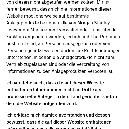
has been in this role since 2006. Kristian is the lead
von diesen nicht abgerufen werden sollten. Mir ist
portfolio manager for global, international, regional
ferner bewusst, dass sich die Informationen dieser
and customizable equity strategies. Kristian is also
Website möglicherweise auf bestimmte
a member of the Morgan Stanley Investment
Anlageprodukte beziehen, die von Morgan Stanley
Management Operating Committee. He joined
Investment Management verwaltet oder in beratender
Morgan Stanley in 2001 and has 25 years of
Funktion angeboten werden, jedoch nicht für Personen
investment experience. Kristian started his career
bestimmt sind, an Personen ausgegeben oder von
at Morgan Stanley as an analyst covering
Personen genutzt werden dürfen, die Rechtsordnungen
technology and telecommunications before
unterstehen, in denen die Anlageprodukte nicht zum
becoming a co-portfolio manager of international
Vertrieb zugelassen sind oder die Verbreitung von
and technology strategies. Kristian received a B.A.
Informationen zu den Anlageprodukten verboten ist.
in economics from Duke University and holds the
Ich verstehe auch, dass die auf dieser Website
Chartered Financial Analyst designation.
enthaltenen Informationen nicht an Dritte als
professionelle Anleger in dem Land gerichtet sind, in
dem die Website aufgerufen wird.
Global Opportunity
Ich erkläre mich damit einverstanden und dessen
bewusst, dass die auf dieser Website enthaltenen
Informationen ohne die vorherige schriftliche