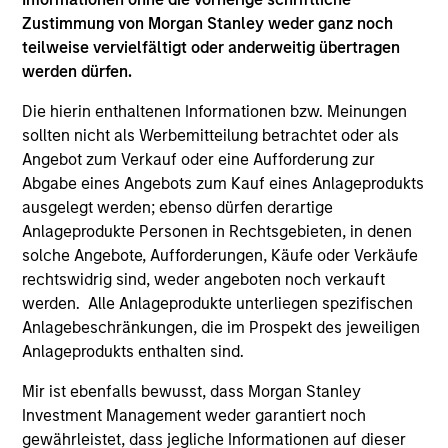
Zustimmung von Morgan Stanley weder ganz noch
Global Opportunity
teilweise vervielfältigt oder anderweitig übertragen
Invests globally in high quality established
werden dürfen.
and emerging companies that the team
believes are undervalued at the time of
Die hierin enthaltenen Informationen bzw. Meinungen
investment.
sollten nicht als Werbemitteilung betrachtet oder als
Angebot zum Verkauf oder eine Aufforderung zur
Abgabe eines Angebots zum Kauf eines Anlageprodukts
International Advantage
ausgelegt werden; ebenso dürfen derartige
Invests internationally in high quality
Anlageprodukte Personen in Rechtsgebieten, in denen
established companies that the team
solche Angebote, Aufforderungen, Käufe oder Verkäufe
rechtswidrig sind, weder angeboten noch verkauft
believes are undervalued at the time of
werden. Alle Anlageprodukte unterliegen spezifischen
investment.
Anlagebeschränkungen, die im Prospekt des jeweiligen
Anlageprodukts enthalten sind.
International Opportunity
Mir ist ebenfalls bewusst, dass Morgan Stanley
Invests internationally in high quality
Investment Management weder garantiert noch
established and emerging companies that
gewährleistet, dass jegliche Informationen auf dieser