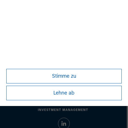
purposes only. The information contained herein does
not constitute and should not be construed as an
offering of advisory services or an offer to sell or a
solicitation of an offer to buy any securities in any
jurisdiction in which such offer or solicitation,
purchase or sale would be unlawful under the
securities, insurance or other laws of such jurisdiction.
All investing involves risks, including a loss of principal.
Please refer to the strategy detail page for important
information on the strategy, including additional risk
considerations.
Stimme zu
Lehne ab