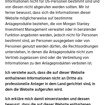
Informationen nicht für US-Personen bestimmt sind und
Helen is the Director of Research at Calvert
von diesen nicht abgerufen werden sollten. Mir ist
Research and Management, overseeing deep
ferner bewusst, dass sich die Informationen dieser
proprietary research, leveraging the Calvert
Website möglicherweise auf bestimmte
Principles for Responsible Investment. In this role,
Anlageprodukte beziehen, die von Morgan Stanley
Helen and her team seek to identify companies
Investment Management verwaltet oder in beratender
globally that are positioned to deliver long-term
Funktion angeboten werden, jedoch nicht für Personen
economic value stemming from secular trends
bestimmt sind, an Personen ausgegeben oder von
such as the energy transition, circularity, social-
Personen genutzt werden dürfen, die Rechtsordnungen
cultural implications of innovation, biodiversity, and
unterstehen, in denen die Anlageprodukte nicht zum
affordability & access. Additionally, she is also the
Vertrieb zugelassen sind oder die Verbreitung von
lead Apparel & Retail analyst.
Informationen zu den Anlageprodukten verboten ist.
Helen began her career in 2005 and has worked in
Ich verstehe auch, dass die auf dieser Website
both public and private markets. Before joining
enthaltenen Informationen nicht an Dritte als
Calvert in 2018, she was an actuarial analyst at
professionelle Anleger in dem Land gerichtet sind, in
Segal Consulting working with some of the largest
dem die Website aufgerufen wird.
public pension funds in California, and previously
served as associate director at Pacific Alternative
Ich erkläre mich damit einverstanden und dessen
Asset Management Company (now PAAMCO-
bewusst, dass die auf dieser Website enthaltenen