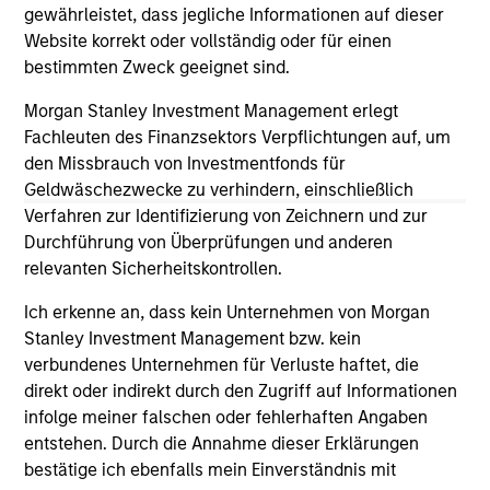
purchase or sale would be unlawful under the
gewährleistet, dass jegliche Informationen auf dieser
securities, insurance or other laws of such jurisdiction.
Website korrekt oder vollständig oder für einen
bestimmten Zweck geeignet sind.
All investing involves risks, including a loss of principal.
Morgan Stanley Investment Management erlegt
Please refer to the strategy detail page for important
information on the strategy, including additional risk
Fachleuten des Finanzsektors Verpflichtungen auf, um
considerations.
den Missbrauch von Investmentfonds für
Geldwäschezwecke zu verhindern, einschließlich
Verfahren zur Identifizierung von Zeichnern und zur
Durchführung von Überprüfungen und anderen
relevanten Sicherheitskontrollen.
Ich erkenne an, dass kein Unternehmen von Morgan
Stanley Investment Management bzw. kein
verbundenes Unternehmen für Verluste haftet, die
direkt oder indirekt durch den Zugriff auf Informationen
infolge meiner falschen oder fehlerhaften Angaben
entstehen. Durch die Annahme dieser Erklärungen
bestätige ich ebenfalls mein Einverständnis mit
Morgan Stanley