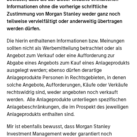
Prisma) seeding in and co-investing with hedge
Informationen ohne die vorherige schriftliche
funds, and a senior investment professional at a
Zustimmung von Morgan Stanley weder ganz noch
private family office focused on EMEA. Helen
teilweise vervielfältigt oder anderweitig übertragen
earned a B.S. in Statistics from the University of
werden dürfen.
California Santa Barbara and an MBA from the Tuck
School of Business at Dartmouth College, where
Die hierin enthaltenen Informationen bzw. Meinungen
she was a Robert Toigo Fellow.
sollten nicht als Werbemitteilung betrachtet oder als
Angebot zum Verkauf oder eine Aufforderung zur
Helen is based in Washington, DC.
Abgabe eines Angebots zum Kauf eines Anlageprodukts
ausgelegt werden; ebenso dürfen derartige
Anlageprodukte Personen in Rechtsgebieten, in denen
solche Angebote, Aufforderungen, Käufe oder Verkäufe
rechtswidrig sind, weder angeboten noch verkauft
May not represent all Team Members.
werden. Alle Anlageprodukte unterliegen spezifischen
The information on this page is for informational
Anlagebeschränkungen, die im Prospekt des jeweiligen
purposes only. The information contained herein does
Anlageprodukts enthalten sind.
not constitute and should not be construed as an
offering of advisory services or an offer to sell or a
Mir ist ebenfalls bewusst, dass Morgan Stanley
solicitation of an offer to buy any securities in any
jurisdiction in which such offer or solicitation,
Investment Management weder garantiert noch