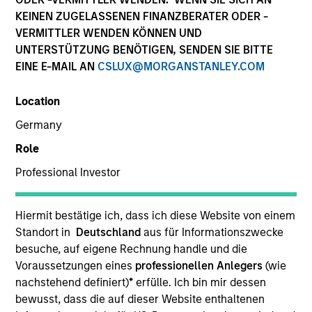
KEINEN ZUGELASSENEN FINANZBERATER ODER -
VERMITTLER WENDEN KÖNNEN UND
UNTERSTÜTZUNG BENÖTIGEN, SENDEN SIE BITTE
EINE E-MAIL AN
CSLUX@MORGANSTANLEY.COM
Location
Germany
Role
Professional Investor
YEARS OF INDUSTRY EXPERIENCE
21
Years
Hiermit bestätige ich, dass ich diese Website von einem
Standort in
Deutschland
aus für Informationszwecke
TEAM
besuche, auf eigene Rechnung handle und die
Calvert Research And Management Team
Voraussetzungen eines
professionellen Anlegers
(wie
nachstehend definiert)
*
erfülle. Ich bin mir dessen
bewusst, dass die auf dieser Website enthaltenen