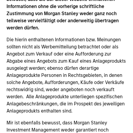
Informationen ohne die vorherige schriftliche
Zustimmung von Morgan Stanley weder ganz noch
teilweise vervielfältigt oder anderweitig übertragen
werden dürfen.
Die hierin enthaltenen Informationen bzw. Meinungen
sollten nicht als Werbemitteilung betrachtet oder als
Angebot zum Verkauf oder eine Aufforderung zur
ARTICLE
AL
Abgabe eines Angebots zum Kauf eines Anlageprodukts
ausgelegt werden; ebenso dürfen derartige
Private Credit Market Monitor - Q2
Pr
Anlageprodukte Personen in Rechtsgebieten, in denen
2026
We
solche Angebote, Aufforderungen, Käufe oder Verkäufe
Timely insights on the private credit landscape,
be
rechtswidrig sind, weder angeboten noch verkauft
exploring the trends, market developments,
cr
werden. Alle Anlageprodukte unterliegen spezifischen
and investment considerations shaping the
fi
Anlagebeschränkungen, die im Prospekt des jeweiligen
asset class.
cyc
Anlageprodukts enthalten sind.
Mir ist ebenfalls bewusst, dass Morgan Stanley
Investment Management weder garantiert noch