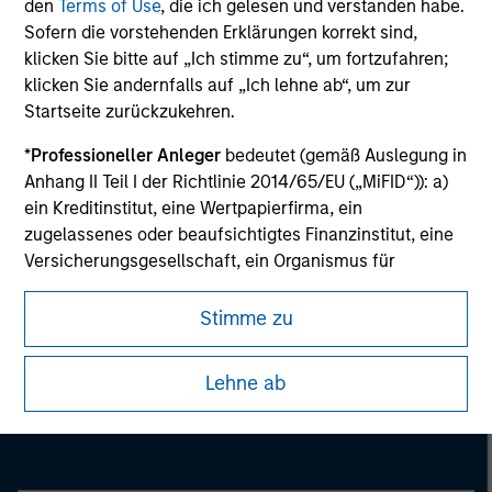
den
Terms of Use
, die ich gelesen und verstanden habe.
information on the strategy, including additional risk
Sofern die vorstehenden Erklärungen korrekt sind,
considerations.
klicken Sie bitte auf „Ich stimme zu“, um fortzufahren;
klicken Sie andernfalls auf „Ich lehne ab“, um zur
Startseite zurückzukehren.
*
Professioneller Anleger
bedeutet (gemäß Auslegung in
Anhang II Teil I der Richtlinie 2014/65/EU („MiFID“)): a)
ein Kreditinstitut, eine Wertpapierfirma, ein
zugelassenes oder beaufsichtigtes Finanzinstitut, eine
Versicherungsgesellschaft, ein Organismus für
gemeinsame Anlagen oder dessen
Verwaltungsgesellschaft, ein Pensionsfonds oder
Stimme zu
dessen Verwaltungsgesellschaft, ein Warenhändler
Morgan Stanley
oder Waren-Derivatehändler oder ein sonstiger
Lehne ab
institutioneller Anleger, der in jedem Fall für die Tätigkeit
Morgan Stanley Careers
auf den Finanzmärkten zugelassen sein oder
beaufsichtigt werden muss; b) ein Großunternehmen,
das mindestens zwei der folgenden