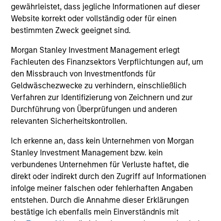
gewährleistet, dass jegliche Informationen auf dieser
04-AUG-2026
16-
Website korrekt oder vollständig oder für einen
bestimmten Zweck geeignet sind.
Morgan Stanley Investment Management erlegt
Fachleuten des Finanzsektors Verpflichtungen auf, um
den Missbrauch von Investmentfonds für
Geldwäschezwecke zu verhindern, einschließlich
May not represent all Team Members.
Verfahren zur Identifizierung von Zeichnern und zur
Durchführung von Überprüfungen und anderen
The information on this page is for informational
relevanten Sicherheitskontrollen.
purposes only. The information contained herein does
not constitute and should not be construed as an
Ich erkenne an, dass kein Unternehmen von Morgan
offering of advisory services or an offer to sell or a
solicitation of an offer to buy any securities in any
Stanley Investment Management bzw. kein
jurisdiction in which such offer or solicitation,
verbundenes Unternehmen für Verluste haftet, die
purchase or sale would be unlawful under the
direkt oder indirekt durch den Zugriff auf Informationen
securities, insurance or other laws of such jurisdiction.
infolge meiner falschen oder fehlerhaften Angaben
All investing involves risks, including a loss of principal.
entstehen. Durch die Annahme dieser Erklärungen
bestätige ich ebenfalls mein Einverständnis mit
Please refer to the strategy detail page for important