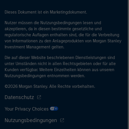
Größenanforderungen auf Unternehmensbasis erfüllt: (i)
eine Bilanzsumme von 20 Mio. EUR, (ii)
Dieses Dokument ist ein Marketingdokument.
Nettoumsatzerlöse von 40 Mio. EUR oder (iii)
Eigenmittel von 2 Mio. EUR, das für eigene Rechnung
Nutzer müssen die Nutzungsbedingungen lesen und
handelt; oder (c) eine nationale oder regionale
akzeptieren, da in diesen bestimmte gesetzliche und
regulatorische Auflagen enthalten sind, die für die Verbreitung
Regierung, einschließlich Stellen der staatlichen
von Informationen zu den Anlageprodukten von Morgan Stanley
Schuldenverwaltung auf nationaler oder regionaler
Investment Management gelten.
Ebene, Zentralbanken, internationaler und
supranationaler Einrichtungen wie die Weltbank, der
Die auf dieser Website beschriebenen Dienstleistungen sind
IWF, die EZB, die EIB und andere vergleichbare
unter Umständen nicht in allen Rechtsgebieten oder für alle
Kunden verfügbar. Weitere Einzelheiten können aus unseren
internationale Organisationen, die auf eigene Rechnung
Nutzungsbedingungen entnommen werden.
handeln.
©2026 Morgan Stanley. Alle Rechte vorbehalten.
Bitte beachten Sie, dass die Definition eines
professionellen Anlegers von der Definition der
Datenschutz
Regulierungsbehörde des Landes abweichen kann, von
Your Privacy Choices
dem aus auf die Website zugegriffen wird.
Nutzungsbedingungen