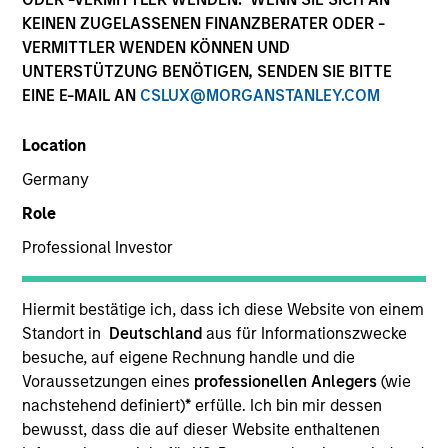
KEINEN ZUGELASSENEN FINANZBERATER ODER -
VERMITTLER WENDEN KÖNNEN UND
UNTERSTÜTZUNG BENÖTIGEN, SENDEN SIE BITTE
EINE E-MAIL AN
CSLUX@MORGANSTANLEY.COM
Location
Germany
Role
YEARS OF INDUSTRY EXPERIENCE
Professional Investor
12
Years
TEAM
Hiermit bestätige ich, dass ich diese Website von einem
Standort in
Deutschland
aus für Informationszwecke
North America Private Credit
besuche, auf eigene Rechnung handle und die
Voraussetzungen eines
professionellen Anlegers
(wie
nachstehend definiert)
*
erfülle. Ich bin mir dessen
bewusst, dass die auf dieser Website enthaltenen
Gonzalo Limones is a Vice President at Morgan