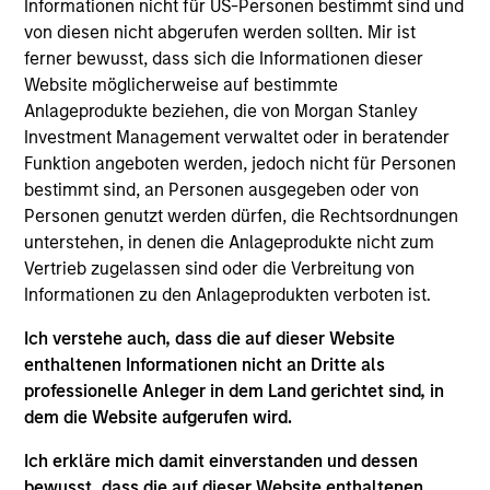
Informationen nicht für US-Personen bestimmt sind und
Stanley and is a member of the Morgan Stanley
von diesen nicht abgerufen werden sollten. Mir ist
Private Credit team, where he focuses on
ferner bewusst, dass sich die Informationen dieser
originating and underwriting investment
Website möglicherweise auf bestimmte
opportunities. Mr. Limones joined Morgan Stanley in
Anlageprodukte beziehen, die von Morgan Stanley
2014 and has over eight years of relevant industry
Investment Management verwaltet oder in beratender
experience. Prior to joining the Private Credit team,
Funktion angeboten werden, jedoch nicht für Personen
Mr. Limones spent five years in the firm's
bestimmt sind, an Personen ausgegeben oder von
Investment Banking Division, with stints in both the
Personen genutzt werden dürfen, die Rechtsordnungen
Madrid and New York offices, where he executed
unterstehen, in denen die Anlageprodukte nicht zum
deals for Spanish and LatAm corporates. Mr.
Vertrieb zugelassen sind oder die Verbreitung von
Limones holds an Integrated Master's degree in
Informationen zu den Anlageprodukten verboten ist.
Industrial Engineering from Universidad Pontificia
Comillas (ICAI).
Ich verstehe auch, dass die auf dieser Website
enthaltenen Informationen nicht an Dritte als
professionelle Anleger in dem Land gerichtet sind, in
Team Insights
dem die Website aufgerufen wird.
Ich erkläre mich damit einverstanden und dessen
bewusst, dass die auf dieser Website enthaltenen