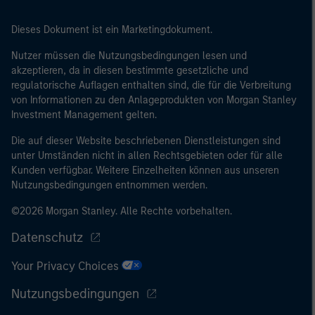
eine Bilanzsumme von 20 Mio. EUR, (ii)
Nettoumsatzerlöse von 40 Mio. EUR oder (iii)
Dieses Dokument ist ein Marketingdokument.
Eigenmittel von 2 Mio. EUR, das für eigene Rechnung
handelt; oder (c) eine nationale oder regionale
Nutzer müssen die Nutzungsbedingungen lesen und
akzeptieren, da in diesen bestimmte gesetzliche und
Regierung, einschließlich Stellen der staatlichen
regulatorische Auflagen enthalten sind, die für die Verbreitung
Schuldenverwaltung auf nationaler oder regionaler
von Informationen zu den Anlageprodukten von Morgan Stanley
Ebene, Zentralbanken, internationaler und
Investment Management gelten.
supranationaler Einrichtungen wie die Weltbank, der
IWF, die EZB, die EIB und andere vergleichbare
Die auf dieser Website beschriebenen Dienstleistungen sind
unter Umständen nicht in allen Rechtsgebieten oder für alle
internationale Organisationen, die auf eigene Rechnung
Kunden verfügbar. Weitere Einzelheiten können aus unseren
handeln.
Nutzungsbedingungen entnommen werden.
Bitte beachten Sie, dass die Definition eines
©2026 Morgan Stanley. Alle Rechte vorbehalten.
professionellen Anlegers von der Definition der
Regulierungsbehörde des Landes abweichen kann, von
Datenschutz
dem aus auf die Website zugegriffen wird.
Your Privacy Choices
Nutzungsbedingungen