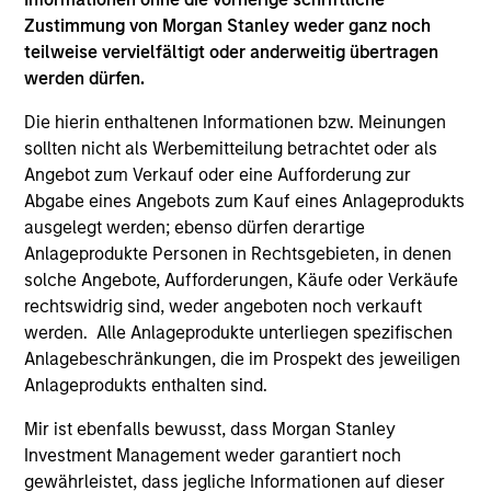
Zustimmung von Morgan Stanley weder ganz noch
teilweise vervielfältigt oder anderweitig übertragen
werden dürfen.
Die hierin enthaltenen Informationen bzw. Meinungen
sollten nicht als Werbemitteilung betrachtet oder als
Angebot zum Verkauf oder eine Aufforderung zur
Abgabe eines Angebots zum Kauf eines Anlageprodukts
ARTICLE
AL
ausgelegt werden; ebenso dürfen derartige
Anlageprodukte Personen in Rechtsgebieten, in denen
Private Credit Market Monitor - Q2
Pr
solche Angebote, Aufforderungen, Käufe oder Verkäufe
2026
We
rechtswidrig sind, weder angeboten noch verkauft
Timely insights on the private credit landscape,
be
werden. Alle Anlageprodukte unterliegen spezifischen
exploring the trends, market developments,
cr
Anlagebeschränkungen, die im Prospekt des jeweiligen
and investment considerations shaping the
fi
Anlageprodukts enthalten sind.
asset class.
cyc
Mir ist ebenfalls bewusst, dass Morgan Stanley
Investment Management weder garantiert noch
gewährleistet, dass jegliche Informationen auf dieser