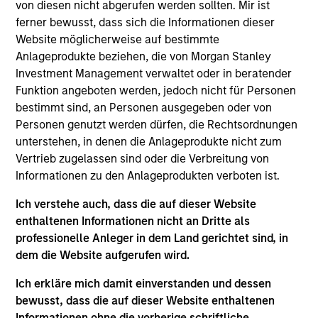
Stanley and a member of the Morgan Stanley
von diesen nicht abgerufen werden sollten. Mir ist
Private Credit team, where she focuses on
ferner bewusst, dass sich die Informationen dieser
originating and underwriting investment
Website möglicherweise auf bestimmte
opportunities. Ms. Chen joined Morgan Stanley in
Anlageprodukte beziehen, die von Morgan Stanley
2008 and has over 18 years of relevant industry
Investment Management verwaltet oder in beratender
experience. Prior to joining the Private Credit team,
Funktion angeboten werden, jedoch nicht für Personen
Ms. Chen worked in the Morgan Stanley Investment
bestimmt sind, an Personen ausgegeben oder von
Banking Division. Prior to joining Morgan Stanley,
Personen genutzt werden dürfen, die Rechtsordnungen
Ms. Chen worked at J.P. Morgan in the Investment
unterstehen, in denen die Anlageprodukte nicht zum
Bank Credit Portfolio and Technology, Media &
Vertrieb zugelassen sind oder die Verbreitung von
Telecom Investment Banking groups. Ms. Chen
Informationen zu den Anlageprodukten verboten ist.
earned a B.A. from The Johns Hopkins University
Ich verstehe auch, dass die auf dieser Website
and an MBA from Yale University.
enthaltenen Informationen nicht an Dritte als
professionelle Anleger in dem Land gerichtet sind, in
dem die Website aufgerufen wird.
Team Insights
Ich erkläre mich damit einverstanden und dessen
bewusst, dass die auf dieser Website enthaltenen
Informationen ohne die vorherige schriftliche