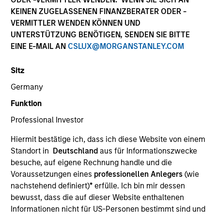
KEINEN ZUGELASSENEN FINANZBERATER ODER -
VERMITTLER WENDEN KÖNNEN UND
UNTERSTÜTZUNG BENÖTIGEN, SENDEN SIE BITTE
EINE E-MAIL AN
CSLUX@MORGANSTANLEY.COM
Sitz
Germany
Funktion
YEARS OF INDUSTRY EXPERIENCE
Professional Investor
22
Years
Hiermit bestätige ich, dass ich diese Website von einem
TEAM
Standort in
Deutschland
aus für Informationszwecke
besuche, auf eigene Rechnung handle und die
North America Private Credit
Voraussetzungen eines
professionellen Anlegers
(wie
nachstehend definiert)
*
erfülle. Ich bin mir dessen
bewusst, dass die auf dieser Website enthaltenen
Fay Chen is an Executive Director of Morgan
Informationen nicht für US-Personen bestimmt sind und