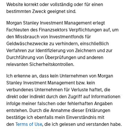
Website korrekt oder vollständig oder für einen
04-AUG-2026
16-
bestimmten Zweck geeignet sind.
Morgan Stanley Investment Management erlegt
Fachleuten des Finanzsektors Verpflichtungen auf, um
den Missbrauch von Investmentfonds für
Geldwäschezwecke zu verhindern, einschließlich
Verfahren zur Identifizierung von Zeichnern und zur
May not represent all Team Members.
Durchführung von Überprüfungen und anderen
relevanten Sicherheitskontrollen.
The information on this page is for informational
purposes only. The information contained herein does
Ich erkenne an, dass kein Unternehmen von Morgan
not constitute and should not be construed as an
Stanley Investment Management bzw. kein
offering of advisory services or an offer to sell or a
solicitation of an offer to buy any securities in any
verbundenes Unternehmen für Verluste haftet, die
jurisdiction in which such offer or solicitation,
direkt oder indirekt durch den Zugriff auf Informationen
purchase or sale would be unlawful under the
infolge meiner falschen oder fehlerhaften Angaben
securities, insurance or other laws of such jurisdiction.
entstehen. Durch die Annahme dieser Erklärungen
All investing involves risks, including a loss of principal.
bestätige ich ebenfalls mein Einverständnis mit
den
Terms of Use
, die ich gelesen und verstanden habe.
Please refer to the strategy detail page for important