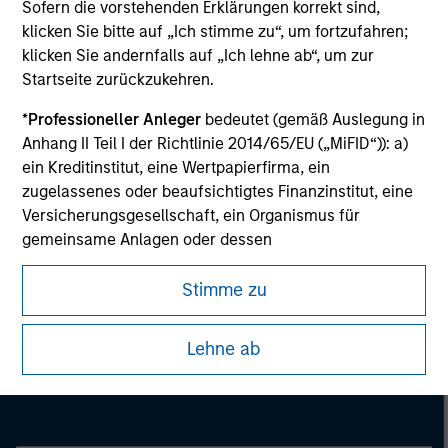
Sofern die vorstehenden Erklärungen korrekt sind,
information on the strategy, including additional risk
considerations.
klicken Sie bitte auf „Ich stimme zu“, um fortzufahren;
klicken Sie andernfalls auf „Ich lehne ab“, um zur
Startseite zurückzukehren.
*
Professioneller Anleger
bedeutet (gemäß Auslegung in
Anhang II Teil I der Richtlinie 2014/65/EU („MiFID“)): a)
ein Kreditinstitut, eine Wertpapierfirma, ein
zugelassenes oder beaufsichtigtes Finanzinstitut, eine
Versicherungsgesellschaft, ein Organismus für
gemeinsame Anlagen oder dessen
Verwaltungsgesellschaft, ein Pensionsfonds oder
dessen Verwaltungsgesellschaft, ein Warenhändler
Stimme zu
oder Waren-Derivatehändler oder ein sonstiger
Morgan Stanley
institutioneller Anleger, der in jedem Fall für die Tätigkeit
Lehne ab
auf den Finanzmärkten zugelassen sein oder
Morgan Stanley Careers
beaufsichtigt werden muss; b) ein Großunternehmen,
das mindestens zwei der folgenden
Größenanforderungen auf Unternehmensbasis erfüllt: (i)