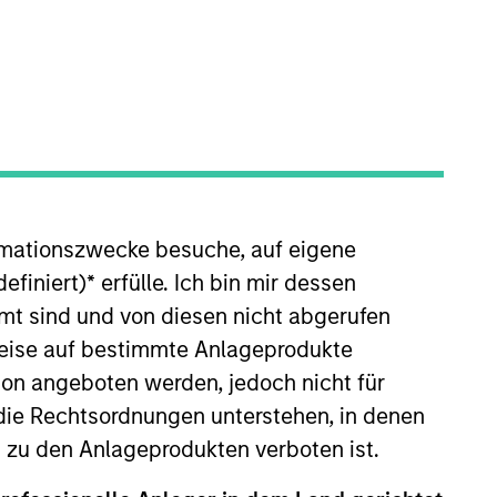
rmationszwecke besuche, auf eigene
/Growth team. He is responsible
quity strategies and several
efiniert)
*
erfülle. Ich bin mir dessen
 joined Eaton Vance in 2001, and
mt sind und von diesen nicht abgerufen
ar submarine officer in the
rweise auf bestimmte Anlageprodukte
earned a B.S. in Systems
on angeboten werden, jedoch nicht für
ss School. He holds the
die Rechtsordnungen unterstehen, in denen
n zu den Anlageprodukten verboten ist.