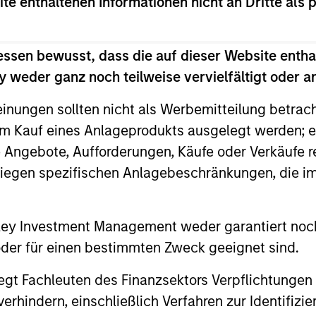
ite enthaltenen Informationen nicht an Dritte als 
essen bewusst, dass die auf dieser Website entha
 weder ganz noch teilweise vervielfältigt oder 
einungen sollten nicht als Werbemitteilung betrac
m Kauf eines Anlageprodukts ausgelegt werden; e
e Angebote, Aufforderungen, Käufe oder Verkäufe 
liegen spezifischen Anlagebeschränkungen, die i
ARTICLE
ARTICLE
nley Investment Management weder garantiert noch
Equity Market Monitor – Q2
Why Qua
 oder für einen bestimmten Zweck geeignet sind.
2026
Matter 
gt Fachleuten des Finanzsektors Verpflichtungen
Overview of the current landscape across
Quality sto
hindern, einschließlich Verfahren zur Identifizi
equity markets.
years, but 