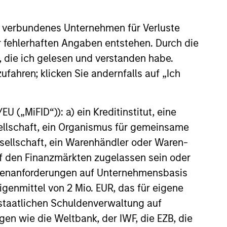
 with strong fundamentals
 positioned to create long-term
 value.
 verbundenes Unternehmen für Verluste
er fehlerhaften Angaben entstehen. Durch die
, die ich gelesen und verstanden habe.
6
ufahren; klicken Sie andernfalls auf „Ich
 („MiFID“)): a) ein Kreditinstitut, eine
sellschaft, ein Organismus für gemeinsame
ellschaft, ein Warenhändler oder Waren-
 auf den Finanzmärkten zugelassen sein oder
onstitute and should not be construed as an
ößenanforderungen auf Unternehmensbasis
ction in which such offer or solicitation,
Eigenmittel von 2 Mio. EUR, das für eigene
r staatlichen Schuldenverwaltung auf
gen wie die Weltbank, der IWF, die EZB, die
nsiderations.