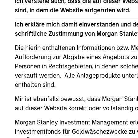
Ich verstehe auch, dass die auf dieser Webs
Team Insights
sind, in dem die Website aufgerufen wird.
Ich erkläre mich damit einverstanden und d
schriftliche Zustimmung von Morgan Stanley
Die hierin enthaltenen Informationen bzw. M
Aufforderung zur Abgabe eines Angebots zu
Personen in Rechtsgebieten, in denen solch
verkauft werden. Alle Anlageprodukte unter
enthalten sind.
ARTICLE
Mir ist ebenfalls bewusst, dass Morgan Sta
2026 Russell Reconstitution:
auf dieser Website korrekt oder vollständig
A New Lens on Growth,
Value and Active
Morgan Stanley Investment Management erle
The 2026 Russell Reconstitution highlights
Management
Investmentfonds für Geldwäschezwecke zu ver
a broader shift in today’s market: the