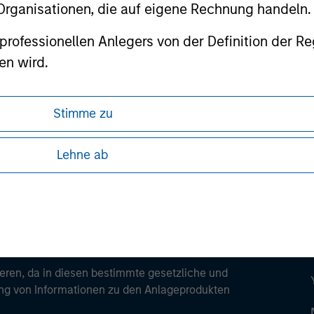
 Organisationen, die auf eigene Rechnung handeln.
es professionellen Anlegers von der Definition de
en wird.
ley
Stimme zu
ley Careers
Lehne ab
ren, da in diesen bestimmte gesetzliche und
tung von Informationen zu den Anlageprodukten