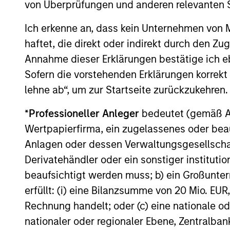
traditional lines between Growth and
von Überprüfungen und anderen relevanten S
Value are becoming less distinct. Learn
what Eaton Vance investment teams think
Ich erkenne an, dass kein Unternehmen von
that means for portfolio construction,
haftet, die direkt oder indirekt durch den Z
diversification and where they see
Annahme dieser Erklärungen bestätige ich e
03-AUG-2026
opportunities for active investors.
Sofern die vorstehenden Erklärungen korrekt s
lehne ab“, um zur Startseite zurückzukehren.
*
Professioneller Anleger
bedeutet (gemäß Ausl
Wertpapierfirma, ein zugelassenes oder beau
Anlagen oder dessen Verwaltungsgesellschaf
May not represent all Team Members.
Derivatehändler oder ein sonstiger institutio
The information on this page is for informatio
beaufsichtigt werden muss; b) ein Großunt
offering of advisory services or an offer to sell 
erfüllt: (i) eine Bilanzsumme von 20 Mio. EUR
purchase or sale would be unlawful under the se
Rechnung handelt; oder (c) eine nationale od
All investing involves risks, including a loss of 
nationaler oder regionaler Ebene, Zentralban
Please refer to the strategy detail page for imp