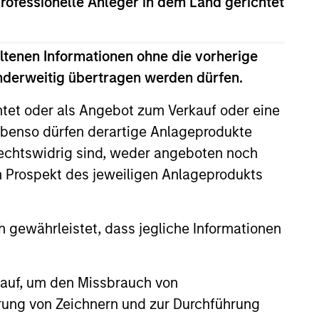
professionelle Anleger in dem Land gerichtet
ltenen Informationen ohne die vorherige
anderweitig übertragen werden dürfen.
htet oder als Angebot zum Verkauf oder eine
benso dürfen derartige Anlageprodukte
rechtswidrig sind, weder angeboten noch
m Prospekt des jeweiligen Anlageprodukts
 gewährleistet, dass jegliche Informationen
lity Stocks Still
in Today’s Market
 auf, um den Missbrauch von
cks have lagged in recent
erung von Zeichnern und zur Durchführung
history suggests durable