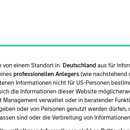
TEAM
Eaton Vance Equity
Team
te von einem Standort in
Deutschland
aus für Info
anley and a portfolio manager on the Eaton Vance Core
struction and risk management for Eaton Vance growth e
eines
professionellen Anlegers
(wie nachstehend d
 the communication services and software industries. He
tenen Informationen nicht für US-Personen bestim
cquisition of Eaton Vance. Doug also served as a nucle
s sich die Informationen dieser Website mögliche
separating at the rank of Lieutenant Commander. Doug 
t Management verwaltet oder in beratender Funkti
d States Naval Academy and an MBA from Harvard Busine
geben oder von Personen genutzt werden dürfen, 
nation and is a CFA charterholder.
assen sind oder die Verbreitung von Informatione