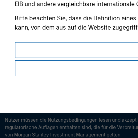
EIB und andere vergleichbare internationale
Bitte beachten Sie, dass die Definition ein
kann, von dem aus auf die Website zugegriff
Morgan Stan
Morgan Stan
Dieses Dokument ist ein Marketingdokument.
Nutzer müssen die Nutzungsbedingungen lesen und akzeptie
regulatorische Auflagen enthalten sind, die für die Verbrei
von Morgan Stanley Investment Management gelten.