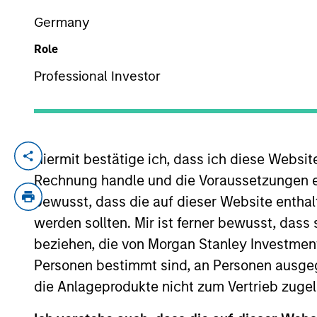
Germany
Role
YEARS OF INDUSTRY EXPERIENCE
27
Years
Professional Investor
Hiermit bestätige ich, dass ich diese Websi
Doug is a Managing Director of Morgan St
for buy and sell decisions, portfolio con
Rechnung handle und die Voraussetzungen 
closed end funds. In addition, he covers
bewusst, dass die auf dieser Website enthal
Morgan Stanley following its March 2021 a
werden sollten. Mir ist ferner bewusst, das
United States Navy and Naval Reserves, 
beziehen, die von Morgan Stanley Investmen
Engineering, with merit, from the Unite
Personen bestimmt sind, an Personen ausge
Chartered Market Technician (CMT®) desig
die Anlageprodukte nicht zum Vertrieb zugel