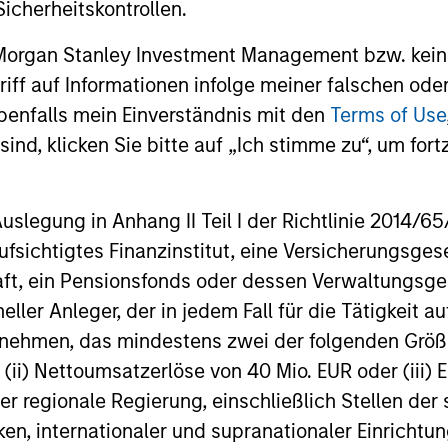
businesses
icherheitskontrollen.
remain well
shareholder
 Morgan Stanley Investment Management bzw. kein
ugriff auf Informationen infolge meiner falschen od
benfalls mein Einverständnis mit den
Terms of Use
14-JUL-2026
08-JUL-202
ind, klicken Sie bitte auf „Ich stimme zu“, um fortz
egung in Anhang II Teil I der Richtlinie 2014/65/EU
fsichtigtes Finanzinstitut, eine Versicherungsge
t, ein Pensionsfonds oder dessen Verwaltungsges
neller Anleger, der in jedem Fall für die Tätigkeit
nal purposes only. The information contained herein does not c
ernehmen, das mindestens zwei der folgenden Gr
or a solicitation of an offer to buy any securities in any jurisdi
, (ii) Nettoumsatzerlöse von 40 Mio. EUR oder (iii) 
curities, insurance or other laws of such jurisdiction.
er regionale Regierung, einschließlich Stellen de
principal.
ken, internationaler und supranationaler Einrichtun
ortant information on the strategy, including additional risk co