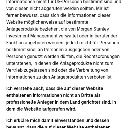
Stanley Investment Management in 2004 and has
Informationen nicht für US-Personen bestimmt sind und
19 years of industry experience. Prior to his current
von diesen nicht abgerufen werden sollten. Mir ist
role, Dima was a Morgan Stanley IT associate. Prior
ferner bewusst, dass sich die Informationen dieser
to joining the firm, he was a senior software
Website möglicherweise auf bestimmte
engineer at iCarnegie, an e-learning company
Anlageprodukte beziehen, die von Morgan Stanley
affiliated with Carnegie Mellon University and an
Investment Management verwaltet oder in beratender
R&D software engineer at Sonic Foundry. Dima
Funktion angeboten werden, jedoch nicht für Personen
received an M.S. in applied mathematics /
bestimmt sind, an Personen ausgegeben oder von
computer science from St. Petersburg State
Personen genutzt werden dürfen, die Rechtsordnungen
Polytechnic University and holds the Chartered
unterstehen, in denen die Anlageprodukte nicht zum
Financial Analyst designation.
Vertrieb zugelassen sind oder die Verbreitung von
Informationen zu den Anlageprodukten verboten ist.
Ich verstehe auch, dass die auf dieser Website
enthaltenen Informationen nicht an Dritte als
May not represent all Team Members.
professionelle Anleger in dem Land gerichtet sind, in
The information on this page is for informational
dem die Website aufgerufen wird.
purposes only. The information contained herein does
not constitute and should not be construed as an
Ich erkläre mich damit einverstanden und dessen
offering of advisory services or an offer to sell or a
bewusst, dass die auf dieser Website enthaltenen