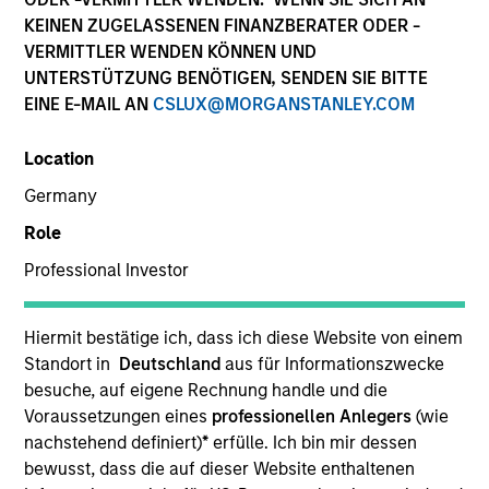
KEINEN ZUGELASSENEN FINANZBERATER ODER -
VERMITTLER WENDEN KÖNNEN UND
UNTERSTÜTZUNG BENÖTIGEN, SENDEN SIE BITTE
EINE E-MAIL AN
CSLUX@MORGANSTANLEY.COM
Location
Germany
Role
YEARS OF INDUSTRY EXPERIENCE
Professional Investor
21
Years
Hiermit bestätige ich, dass ich diese Website von einem
Standort in
Deutschland
aus für Informationszwecke
Dima is a quantitative analyst for the AIP Hedge
besuche, auf eigene Rechnung handle und die
Fund Solutions Team at Morgan Stanley Investment
Voraussetzungen eines
professionellen Anlegers
(wie
Management, focusing on hedge fund and
nachstehend definiert)
*
erfülle. Ich bin mir dessen
alternative lending investments. He joined Morgan
bewusst, dass die auf dieser Website enthaltenen