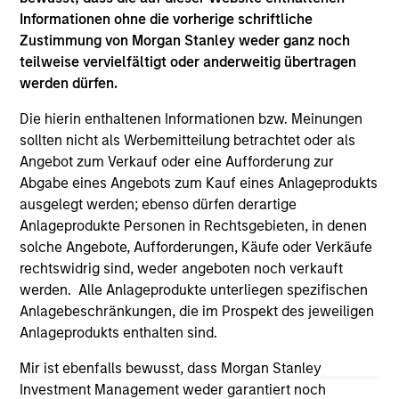
solicitation of an offer to buy any securities in any
Informationen ohne die vorherige schriftliche
jurisdiction in which such offer or solicitation,
purchase or sale would be unlawful under the
Zustimmung von Morgan Stanley weder ganz noch
securities, insurance or other laws of such jurisdiction.
teilweise vervielfältigt oder anderweitig übertragen
werden dürfen.
All investing involves risks, including a loss of principal.
Die hierin enthaltenen Informationen bzw. Meinungen
Please refer to the strategy detail page for important
information on the strategy, including additional risk
sollten nicht als Werbemitteilung betrachtet oder als
considerations.
Angebot zum Verkauf oder eine Aufforderung zur
Abgabe eines Angebots zum Kauf eines Anlageprodukts
ausgelegt werden; ebenso dürfen derartige
Anlageprodukte Personen in Rechtsgebieten, in denen
solche Angebote, Aufforderungen, Käufe oder Verkäufe
rechtswidrig sind, weder angeboten noch verkauft
werden. Alle Anlageprodukte unterliegen spezifischen
Anlagebeschränkungen, die im Prospekt des jeweiligen
Anlageprodukts enthalten sind.
Mir ist ebenfalls bewusst, dass Morgan Stanley
Investment Management weder garantiert noch