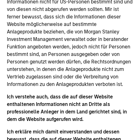
Informationen nicht für US-Personen bestimmt sind und
Equity strategies. He joined Morgan Stanley in 2024
von diesen nicht abgerufen werden sollten. Mir ist
and has 22 years of investment experience
ferner bewusst, dass sich die Informationen dieser
managing international, global and U.S. equity
Website möglicherweise auf bestimmte
mandates. Prior to joining the firm, Didier was a
Anlageprodukte beziehen, die von Morgan Stanley
senior portfolio manager at GIC. Previously, he was
Investment Management verwaltet oder in beratender
the head of International and Global Active Equity
Funktion angeboten werden, jedoch nicht für Personen
strategies at State Street Global Advisors. Didier
bestimmt sind, an Personen ausgegeben oder von
received a Master of Business Administration with a
Personen genutzt werden dürfen, die Rechtsordnungen
focus on Finance from Northeastern University and
unterstehen, in denen die Anlageprodukte nicht zum
a Master in Management with a focus on Finance
Vertrieb zugelassen sind oder die Verbreitung von
from Neoma Business School. He holds the
Informationen zu den Anlageprodukten verboten ist.
Chartered Financial Analyst designation.
Ich verstehe auch, dass die auf dieser Website
enthaltenen Informationen nicht an Dritte als
professionelle Anleger in dem Land gerichtet sind, in
Emerging Markets Equity Team
dem die Website aufgerufen wird.
Ich erkläre mich damit einverstanden und dessen
bewusst, dass die auf dieser Website enthaltenen