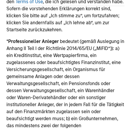
den
Terms of Use
, die ich gelesen und verstanden habe.
The information on this page is for informational
Sofern die vorstehenden Erklärungen korrekt sind,
purposes only. The information contained herein does
not constitute and should not be construed as an
klicken Sie bitte auf „Ich stimme zu“, um fortzufahren;
offering of advisory services or an offer to sell or a
klicken Sie andernfalls auf „Ich lehne ab“, um zur
solicitation of an offer to buy any securities in any
Startseite zurückzukehren.
jurisdiction in which such offer or solicitation,
purchase or sale would be unlawful under the
*
Professioneller Anleger
bedeutet (gemäß Auslegung in
securities, insurance or other laws of such jurisdiction.
Anhang II Teil I der Richtlinie 2014/65/EU („MiFID“)): a)
All investing involves risks, including a loss of principal.
ein Kreditinstitut, eine Wertpapierfirma, ein
zugelassenes oder beaufsichtigtes Finanzinstitut, eine
Please refer to the strategy detail page for important
Versicherungsgesellschaft, ein Organismus für
information on the strategy, including additional risk
gemeinsame Anlagen oder dessen
considerations.
Verwaltungsgesellschaft, ein Pensionsfonds oder
dessen Verwaltungsgesellschaft, ein Warenhändler
oder Waren-Derivatehändler oder ein sonstiger
institutioneller Anleger, der in jedem Fall für die Tätigkeit
auf den Finanzmärkten zugelassen sein oder
beaufsichtigt werden muss; b) ein Großunternehmen,
das mindestens zwei der folgenden