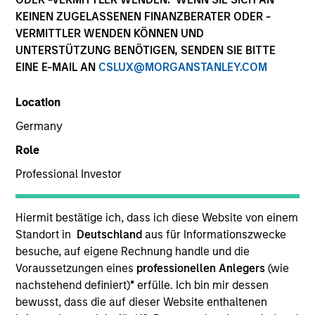
KEINEN ZUGELASSENEN FINANZBERATER ODER -
VERMITTLER WENDEN KÖNNEN UND
UNTERSTÜTZUNG BENÖTIGEN, SENDEN SIE BITTE
EINE E-MAIL AN
CSLUX@MORGANSTANLEY.COM
Location
Germany
Role
YEARS OF INDUSTRY EXPERIENCE
Professional Investor
24
Years
TEAM
Hiermit bestätige ich, dass ich diese Website von einem
Standort in
Deutschland
aus für Informationszwecke
Emerging Markets Equity Team
besuche, auf eigene Rechnung handle und die
Voraussetzungen eines
professionellen Anlegers
(wie
nachstehend definiert)
*
erfülle. Ich bin mir dessen
bewusst, dass die auf dieser Website enthaltenen
Didier is co-portfolio manager for the Passport