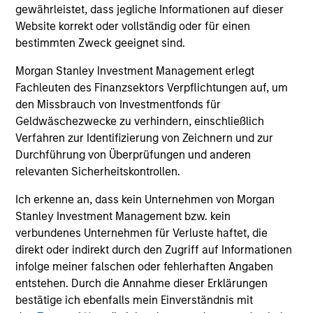
gewährleistet, dass jegliche Informationen auf dieser
From Electric Vehicles to Humanoids:
Vi
Website korrekt oder vollständig oder für einen
China’s Next Manufacturing Leap
Ar
bestimmten Zweck geeignet sind.
Humanoid robots sit at the intersection of
In 
Morgan Stanley Investment Management erlegt
hardware, AI, manufacturing, real-world data
cov
Fachleuten des Finanzsektors Verpflichtungen auf, um
and customer integration. Longer-term value
ext
den Missbrauch von Investmentfonds für
may depend more on intelligence, software
bui
Geldwäschezwecke zu verhindern, einschließlich
and fleet learning. Jerry Pang and Rose Kim
the
Verfahren zur Identifizierung von Zeichnern und zur
examine how China’s humanoid robots are
sha
Durchführung von Überprüfungen und anderen
beginning to move from televised spectacles
relevanten Sicherheitskontrollen.
to manufacturing and commercial roles.
05-AUG-2026
07-
Ich erkenne an, dass kein Unternehmen von Morgan
Stanley Investment Management bzw. kein
verbundenes Unternehmen für Verluste haftet, die
direkt oder indirekt durch den Zugriff auf Informationen
infolge meiner falschen oder fehlerhaften Angaben
entstehen. Durch die Annahme dieser Erklärungen
May not represent all Team Members.
bestätige ich ebenfalls mein Einverständnis mit