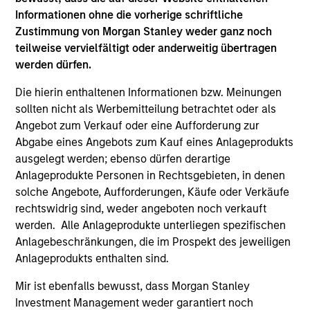
Passport Overseas Equity Strategy
Informationen ohne die vorherige schriftliche
Core, integrated approach to global equity
Zustimmung von Morgan Stanley weder ganz noch
investing through country/currency,
teilweise vervielfältigt oder anderweitig übertragen
sector/thematic and stock decisions.
werden dürfen.
Die hierin enthaltenen Informationen bzw. Meinungen
sollten nicht als Werbemitteilung betrachtet oder als
Team Insights
Angebot zum Verkauf oder eine Aufforderung zur
Abgabe eines Angebots zum Kauf eines Anlageprodukts
ausgelegt werden; ebenso dürfen derartige
Anlageprodukte Personen in Rechtsgebieten, in denen
solche Angebote, Aufforderungen, Käufe oder Verkäufe
rechtswidrig sind, weder angeboten noch verkauft
werden. Alle Anlageprodukte unterliegen spezifischen
Anlagebeschränkungen, die im Prospekt des jeweiligen
Anlageprodukts enthalten sind.
Mir ist ebenfalls bewusst, dass Morgan Stanley
TALES FROM THE EMERGING WORLD
BI
Investment Management weder garantiert noch