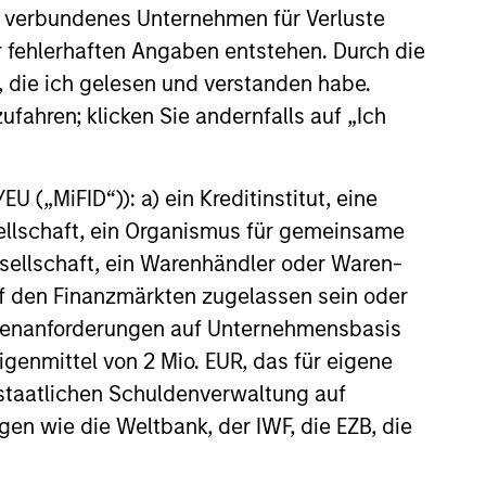
round of US$100 million from
 verbundenes Unternehmen für Verluste
 funds managed by Morgan
er fehlerhaften Angaben entstehen. Durch die
tical Value (“MSTV”) and from
largest, most experienced
, die ich gelesen und verstanden habe.
24
 mutual fund managers. The
ufahren; klicken Sie andernfalls auf „Ich
alues Clip in line with the
und completed in 2021.
 („MiFID“)): a) ein Kreditinstitut, eine
sellschaft, ein Organismus für gemeinsame
ellschaft, ein Warenhändler oder Waren-
onstitute and should not be construed as an
 auf den Finanzmärkten zugelassen sein oder
ction in which such offer or solicitation,
ößenanforderungen auf Unternehmensbasis
Eigenmittel von 2 Mio. EUR, das für eigene
r staatlichen Schuldenverwaltung auf
nsiderations.
gen wie die Weltbank, der IWF, die EZB, die