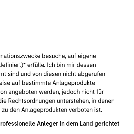
rmationszwecke besuche, auf eigene
efiniert)
*
erfülle. Ich bin mir dessen
g joined MSTV in 2015. Prior to
mt sind und von diesen nicht abgerufen
ivate equity co-investments and
rweise auf bestimmte Anlageprodukte
in the Investment Banking
on angeboten werden, jedoch nicht für
 from the University of
 from the Wharton School and a
die Rechtsordnungen unterstehen, in denen
ces.
n zu den Anlageprodukten verboten ist.
professionelle Anleger in dem Land gerichtet