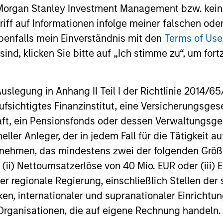
investment 
 Morgan Stanley Investment Management bzw. kein
markets. Learn why in our 2026 Private
investment
Credit outlook.
ugriff auf Informationen infolge meiner falschen od
Stanley Tac
one of the 
benfalls mein Einverständnis mit den
Terms of Use
16-DEC-2025
19-JUN-20
West-Coast
ind, klicken Sie bitte auf „Ich stimme zu“, um fortz
investment v
Series D ro
egung in Anhang II Teil I der Richtlinie 2014/65/EU
fsichtigtes Finanzinstitut, eine Versicherungsge
t, ein Pensionsfonds oder dessen Verwaltungsges
nal purposes only. The information contained herein does not c
neller Anleger, der in jedem Fall für die Tätigkeit
or a solicitation of an offer to buy any securities in any jurisdi
curities, insurance or other laws of such jurisdiction.
ernehmen, das mindestens zwei der folgenden Gr
, (ii) Nettoumsatzerlöse von 40 Mio. EUR oder (iii) 
principal.
er regionale Regierung, einschließlich Stellen de
ortant information on the strategy, including additional risk co
ken, internationaler und supranationaler Einrichtun
 Organisationen, die auf eigene Rechnung handeln.