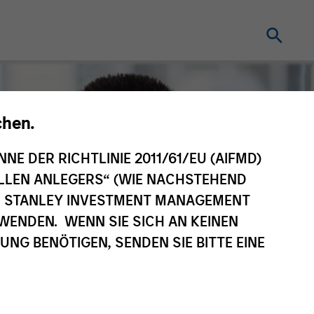
chen.
NNE DER RICHTLINIE 2011/61/EU (AIFMD)
NELLEN ANLEGERS“ (WIE NACHSTEHEND
AN STANLEY INVESTMENT MANAGEMENT
WENDEN. WENN SIE SICH AN KEINEN
G BENÖTIGEN, SENDEN SIE BITTE EINE