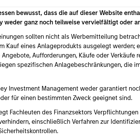
essen bewusst, dass die auf dieser Website entha
 weder ganz noch teilweise vervielfältigt oder 
einungen sollten nicht als Werbemitteilung betrac
m Kauf eines Anlageprodukts ausgelegt werden; e
e Angebote, Aufforderungen, Käufe oder Verkäufe 
liegen spezifischen Anlagebeschränkungen, die i
ALTS IN FOCUS
PRESS REL
nley Investment Management weder garantiert noch
Private Credit 2026 Outlook
Mexican
 oder für einen bestimmten Zweck geeignet sind.
Announc
We expect new deal demand and a large
gt Fachleuten des Finanzsektors Verpflichtungen
Investm
refinancing wave to gradually overtake
Clip, Mexic
hindern, einschließlich Verfahren zur Identifizi
private credit supply allowing lenders to
commerce e
icherheitskontrollen.
preserve discipline, strengthen terms, and
announced t
capture the illiquidity premium to public