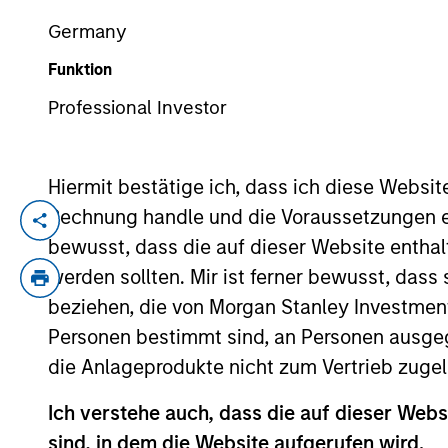
Germany
Funktion
YEARS OF INDUSTRY EXPERIENCE
11
Years
Professional Investor
Hiermit bestätige ich, dass ich diese Websi
Rechnung handle und die Voraussetzungen 
David Zhong is a Executive Director withi
bewusst, dass die auf dieser Website enthal
his current role, he was an Analyst in MS
werden sollten. Mir ist ferner bewusst, das
primary investments. Prior to joining the
beziehen, die von Morgan Stanley Investmen
Division and a summer intern with HSBC 
Pennsylvania and received a B.S. summa 
Personen bestimmt sind, an Personen ausge
B.A. summa cum laude in philosophy, poli
die Anlageprodukte nicht zum Vertrieb zugel
Ich verstehe auch, dass die auf dieser Webs
sind, in dem die Website aufgerufen wird.