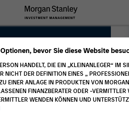
 Optionen, bevor Sie diese Website besu
ERSON HANDELT, DIE EIN „KLEINANLEGER“ IM SI
DER NICHT DER DEFINITION EINES „ PROFESSIO
EN ZU EINER ANLAGE IN PRODUKTEN VON MORG
ELASSENEN FINANZBERATER ODER -VERMITTLER 
RMITTLER WENDEN KÖNNEN UND UNTERSTÜTZUN
M