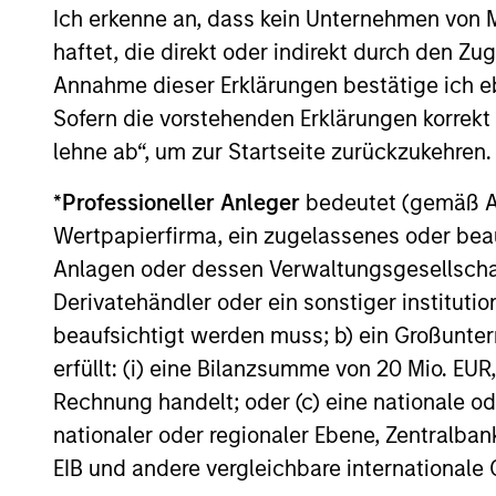
power improves and financing demand
Ich erkenne an, dass kein Unternehmen von
accelerates, driven by cyclical and
haftet, die direkt oder indirekt durch den Z
secular forces.
Annahme dieser Erklärungen bestätige ich e
16-JUL-2026
Sofern die vorstehenden Erklärungen korrekt s
lehne ab“, um zur Startseite zurückzukehren.
*
Professioneller Anleger
bedeutet (gemäß Ausl
Wertpapierfirma, ein zugelassenes oder beau
May not represent all Team Members.
Anlagen oder dessen Verwaltungsgesellschaf
The information on this page is for informatio
Derivatehändler oder ein sonstiger institutio
offering of advisory services or an offer to sell 
purchase or sale would be unlawful under the se
beaufsichtigt werden muss; b) ein Großunt
erfüllt: (i) eine Bilanzsumme von 20 Mio. EUR
All investing involves risks, including a loss of 
Rechnung handelt; oder (c) eine nationale od
Please refer to the strategy detail page for imp
nationaler oder regionaler Ebene, Zentralban
EIB und andere vergleichbare internationale