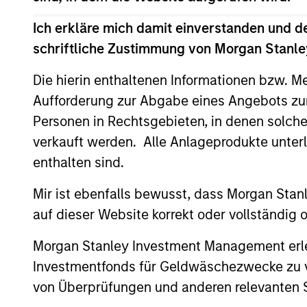
Team Insights
Ich erkläre mich damit einverstanden und d
schriftliche Zustimmung von Morgan Stanley
Die hierin enthaltenen Informationen bzw. M
Aufforderung zur Abgabe eines Angebots zu
Personen in Rechtsgebieten, in denen solch
verkauft werden. Alle Anlageprodukte unter
enthalten sind.
ALTS IN FOCUS
Mir ist ebenfalls bewusst, dass Morgan Sta
Private Credit 2026 Midyear
auf dieser Website korrekt oder vollständig
Outlook
Morgan Stanley Investment Management erle
We believe the current market
Investmentfonds für Geldwäschezwecke zu ver
environment is becoming more favorable
von Überprüfungen und anderen relevanten S
for scaled private credit lenders as pricing