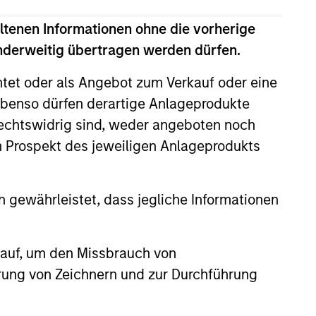
ltenen Informationen ohne die vorherige
anderweitig übertragen werden dürfen.
htet oder als Angebot zum Verkauf oder eine
benso dürfen derartige Anlageprodukte
rechtswidrig sind, weder angeboten noch
m Prospekt des jeweiligen Anlageprodukts
EASE
 gewährleistet, dass jegliche Informationen
 Fintech Unicorn Clip
es US$100 Million
 auf, um den Missbrauch von
ent
o's leading digital payments and
erung von Zeichnern und zur Durchführung
nablement platform, today
hat it has secured an