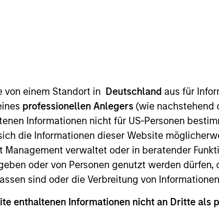
TEAM
Morgan Stanley
Tactical Value
te von einem Standort in
Deutschland
aus für Info
eines
professionellen Anlegers
(wie nachstehend d
n Morgan Stanley’s Tactical Value Team (MSTV). Mr. Zhon
tenen Informationen nicht für US-Personen bestim
IM AIP's Private Markets Solutions team, focusing on pr
s sich die Informationen dieser Website mögliche
 Firm, Mr. Zhong was a summer analyst with J.P. Morgan 
t Management verwaltet oder in beratender Funkti
in Retail Banking and Wealth Management. He graduated
cum laude in economics with concentration in finance
geben oder von Personen genutzt werden dürfen, 
tics and economics from the College of Arts and Scien
assen sind oder die Verbreitung von Informatione
ite enthaltenen Informationen nicht an Dritte als 